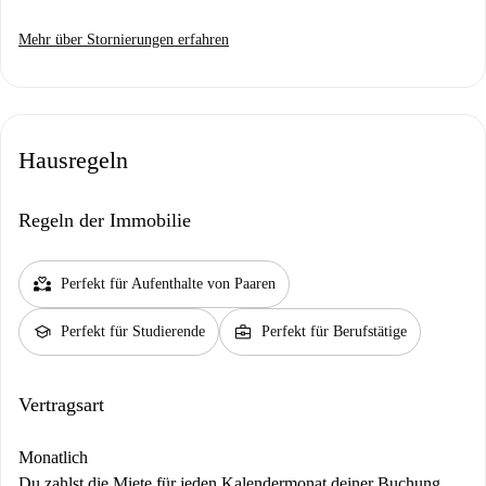
Mehr über Stornierungen erfahren
Hausregeln
Regeln der Immobilie
partner_heart
Perfekt für Aufenthalte von Paaren
school
business_center
Perfekt für Studierende
Perfekt für Berufstätige
Vertragsart
Monatlich
Du zahlst die Miete für jeden Kalendermonat deiner Buchung,