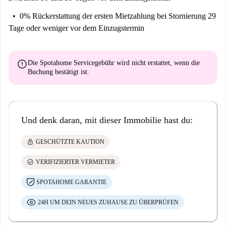
0% Rückerstattung der ersten Mietzahlung
bei Stornierung 29
Tage oder weniger vor dem Einzugstermin
error
Die Spotahome Servicegebühr wird
nicht erstattet
, wenn die
Buchung bestätigt ist.
Und denk daran, mit dieser Immobilie hast du:
lock
GESCHÜTZTE KAUTION
check_circle
VERIFIZIERTER VERMIETER
SPOTAHOME GARANTIE
24H UM DEIN NEUES ZUHAUSE ZU ÜBERPRÜFEN