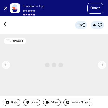
Spotahome App
Öffnen
10
46
ÜBERPRÜFT
Bilder
Karte
Video
Weitere Zimmer