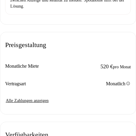
zwischen Anzeige und Realität zu melden. Spotahome hilft bei der
Lösung.
Preisgestaltung
Monatliche Miete
520 €
pro Monat
info
Vertragsart
Monatlich
Alle Zahlungen anzeigen
Verfügbarkeiten