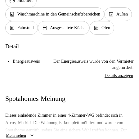
chair
Möbliert
local_laundry_service
image
Waschmaschine in den Gemeinschaftsbereichen
Außen
elevator
kitchen
oven_gen
Fahrstuhl
Ausgestattete Küche
Ofen
Detail
Energieausweis
Der Energieausweis wurde von den Vermieter
angefordert.
Details anzeigen
Spotahomes Meinung
Dieses einladende Zimmer in einer 4-Zimmer-WG befindet sich in
Arcos, Madrid. Die Wohnung ist komplett möbliert und wurde von
Spotahome geprüft, sodass Sie eine sichere Wahl treffen können. Zur
keyboard_arrow_down
Mehr sehen
Ausstattung gehören eine voll ausgestattete Küche und