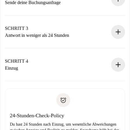
Sende deine Buchungsanfrage
Sende grundlegende Informationen zu deinem Profil und
deiner Zahlungsmethode.
Denk daran, dass wir dich erst belasten, wenn der
SCHRITT 3
Vermieter zustimmt.
Antwort in weniger als 24 Stunden
Der Vermieter hat bis zu 24 Stunden Zeit zu bestätigen.
Sobald die Buchung akzeptiert ist, belasten wir dich und
stellen den Kontakt her.
SCHRITT 4
Wenn der Vermieter ablehnen muss, entstehen keine
Einzug
Kosten und wir schlagen Alternativen vor.
Kläre mit dem Vermieter die Ankunftsdetails,
Benötigte Dokumente bei „
Spotahome plus
“-Objekten.
Schlüsselübergabe usw.
Personalausweis oder Reisepass
Spotahome überweist die erste Zahlung nur, wenn du keine
Zahlungsfähigkeitsnachweis
Probleme meldest.
Bankeinzug
24-Stunden-Check-Policy
Du hast 24 Stunden nach Einzug, um wesentliche Abweichungen