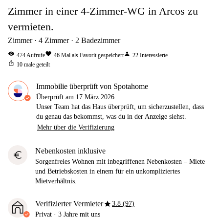
Zimmer in einer 4-Zimmer-WG in Arcos zu
vermieten.
Zimmer
4
Zimmer
2
Badezimmer
visibility
favorite
person
474
Aufrufe
46
Mal als Favorit gespeichert
22
Interessierte
ios_share
10
male geteilt
Immobilie überprüft von Spotahome
Überprüft am
17 März 2026
Unser Team hat das Haus überprüft, um sicherzustellen, dass
du genau das bekommst, was du in der Anzeige siehst.
Mehr über die Verifizierung
Nebenkosten inklusive
euro
Sorgenfreies Wohnen mit inbegriffenen Nebenkosten – Miete
und Betriebskosten in einem für ein unkompliziertes
Mietverhältnis.
star
Verifizierter Vermieter
3.8 (97)
Privat
·
3 Jahre
mit uns