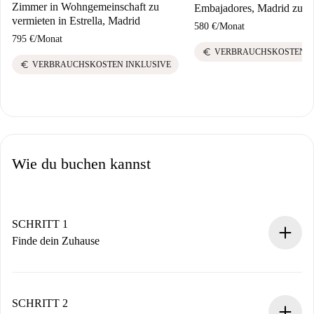
Zimmer in Wohngemeinschaft zu
Embajadores, Madrid zu v
vermieten in Estrella, Madrid
580 €
/
Monat
795 €
/
Monat
euro
VERBRAUCHSKOSTEN I
euro
VERBRAUCHSKOSTEN INKLUSIVE
Wie du buchen kannst
SCHRITT 1
Finde dein Zuhause
100% Online-Buchungsprozess.
Verifizierte Wohnungen und Vermieter.
Du erhältst alle notwendigen Informationen im Voraus.
SCHRITT 2