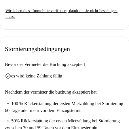
Gemeinschaftswaschräume. Sie eignet sich für Berufstätige, Studierende
Wir haben diese Immobilie verifiziert, damit du sie nicht besichtigen
und Paare. Das Gebäude ist im Freien und verfügt über einen Aufzug.
musst
Arcos ist ein lebendiges Viertel in Madrid. In der Nähe finden Sie
diverse Restaurants wie Gestión Negocios Integral Hispana und The
Modern Kebab sowie den Covirán-Markt. Die Gegend bietet ein
vielfältiges Angebot an Restaurants und Einkaufsmöglichkeiten und ist
Stornierungsbedingungen
daher ein attraktiver Wohnort.
Bevor der Vermieter die Buchung akzeptiert
check_circle
es wird keine Zahlung fällig
Nachdem der vermieter die buchung akzeptiert hat:
100 % Rückerstattung der ersten Mietzahlung
bei Stornierung
60 Tage oder mehr vor dem Einzugstermin
50% Rückerstattung der ersten Mietzahlung
bei Stornierung
zwischen 30 und 59 Tagen vor dem Einzugstermin