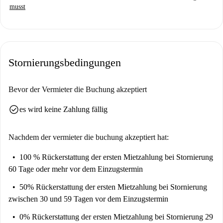
Option.
musst
durchlaufen alle Vermieter hier einen strengen Auswahlprozess.
In Puerta Bonita wohnen Sie in der Nähe zahlreicher
Sehenswürdigkeiten. Der nahegelegene Parque Carabanchel ist eine
beliebte Touristenattraktion. In der Umgebung finden Sie verschiedene
Stornierungsbedingungen
Restaurants, darunter das Fast-Food-Restaurant Mamma Elisa und das
kolumbianische Restaurant Alopaisa Carabanchel. Weitere Restaurants
sind Alimentación Bazar und die Cafetería Cervecería Alba. Entdecken
Bevor der Vermieter die Buchung akzeptiert
Sie das lebendige Viertel und seine vielfältigen Angebote während Ihres
check_circle
es wird keine Zahlung fällig
Aufenthalts.
Nachdem der vermieter die buchung akzeptiert hat:
100 % Rückerstattung der ersten Mietzahlung
bei Stornierung
60 Tage oder mehr vor dem Einzugstermin
50% Rückerstattung der ersten Mietzahlung
bei Stornierung
zwischen 30 und 59 Tagen vor dem Einzugstermin
0% Rückerstattung der ersten Mietzahlung
bei Stornierung 29