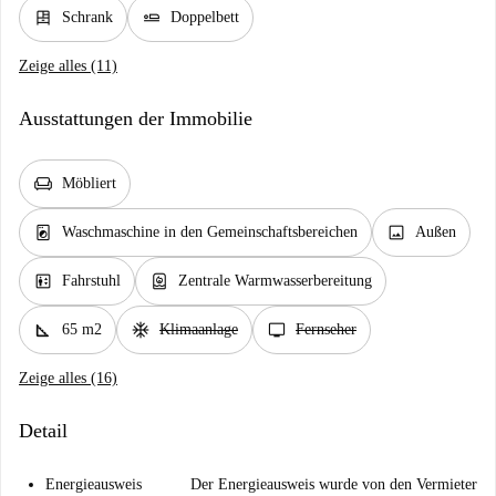
dresser
airline_seat_flat
Schrank
Doppelbett
Zeige alles (11)
Ausstattungen der Immobilie
chair
Möbliert
local_laundry_service
image
Waschmaschine in den Gemeinschaftsbereichen
Außen
elevator
water_heater
Fahrstuhl
Zentrale Warmwasserbereitung
square_foot
ac_unit
tv
65 m2
Klimaanlage
Fernseher
Zeige alles (16)
Detail
Energieausweis
Der Energieausweis wurde von den Vermieter