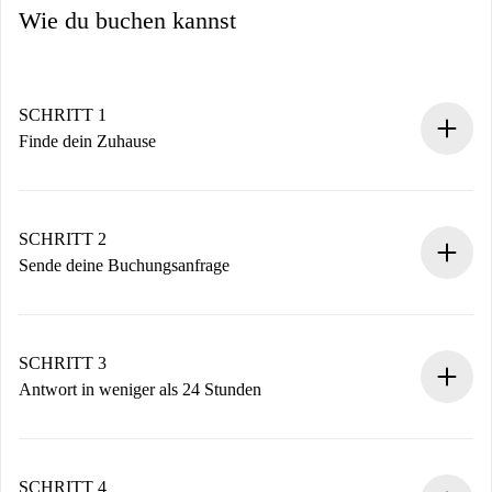
Wie du buchen kannst
SCHRITT 1
Finde dein Zuhause
100% Online-Buchungsprozess.
Verifizierte Wohnungen und Vermieter.
Du erhältst alle notwendigen Informationen im Voraus.
SCHRITT 2
Sende deine Buchungsanfrage
Sende grundlegende Informationen zu deinem Profil und
deiner Zahlungsmethode.
Denk daran, dass wir dich erst belasten, wenn der
SCHRITT 3
Vermieter zustimmt.
Antwort in weniger als 24 Stunden
Der Vermieter hat bis zu 24 Stunden Zeit zu bestätigen.
Sobald die Buchung akzeptiert ist, belasten wir dich und
stellen den Kontakt her.
SCHRITT 4