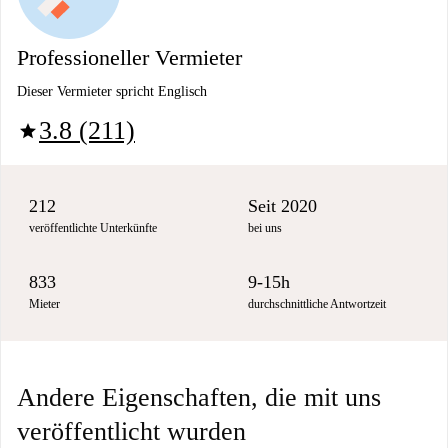
Professioneller Vermieter
Dieser Vermieter spricht Englisch
3.8 (211)
star
212
Seit 2020
veröffentlichte Unterkünfte
bei uns
833
9-15h
Mieter
durchschnittliche Antwortzeit
Andere Eigenschaften, die mit uns
veröffentlicht wurden