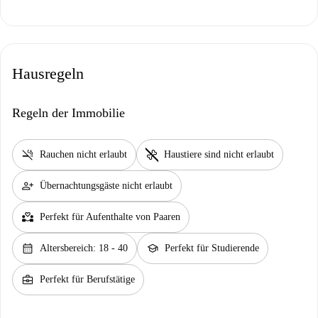
Hausregeln
Regeln der Immobilie
smoke_free
pet_supplies
Rauchen nicht erlaubt
Haustiere sind nicht erlaubt
person_add
Übernachtungsgäste nicht erlaubt
partner_heart
Perfekt für Aufenthalte von Paaren
calendar_month
school
Altersbereich: 18 - 40
Perfekt für Studierende
business_center
Perfekt für Berufstätige