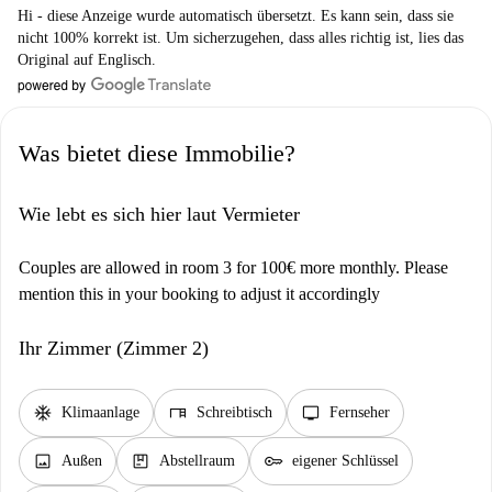
Hi - diese Anzeige wurde automatisch übersetzt. Es kann sein, dass sie
nicht 100% korrekt ist. Um sicherzugehen, dass alles richtig ist, lies das
Original auf Englisch.
Was bietet diese Immobilie?
Wie lebt es sich hier laut Vermieter
Couples are allowed in room 3 for 100€ more monthly. Please
mention this in your booking to adjust it accordingly
Ihr Zimmer (Zimmer 2)
ac_unit
desk
tv
Klimaanlage
Schreibtisch
Fernseher
image
package
key
Außen
Abstellraum
eigener Schlüssel