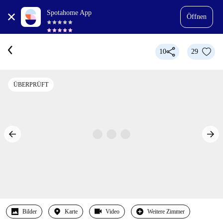
Spotahome App
Öffnen
10
29
ÜBERPRÜFT
Bilder
Karte
Video
Weitere Zimmer