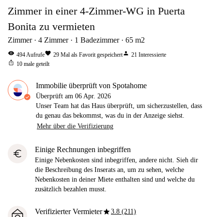
Zimmer in einer 4-Zimmer-WG in Puerta
Bonita zu vermieten
Zimmer
4
Zimmer
1
Badezimmer
65
m2
visibility
favorite
person
494
Aufrufe
29
Mal als Favorit gespeichert
21
Interessierte
ios_share
10
male geteilt
Immobilie überprüft von Spotahome
Überprüft am
06 Apr. 2026
Unser Team hat das Haus überprüft, um sicherzustellen, dass
du genau das bekommst, was du in der Anzeige siehst.
Mehr über die Verifizierung
Einige Rechnungen inbegriffen
euro
Einige Nebenkosten sind inbegriffen, andere nicht. Sieh dir
die Beschreibung des Inserats an, um zu sehen, welche
Nebenkosten in deiner Miete enthalten sind und welche du
zusätzlich bezahlen musst.
star
Verifizierter Vermieter
3.8 (211)