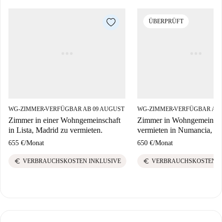
ÜBERPRÜFT
WG-ZIMMER
VERFÜGBAR AB 09 AUGUST
WG-ZIMMER
VERFÜGBAR AB 
■
■
Zimmer in einer Wohngemeinschaft
Zimmer in Wohngemeinsch
in Lista, Madrid zu vermieten.
vermieten in Numancia, M
655 €
/
Monat
650 €
/
Monat
euro
euro
VERBRAUCHSKOSTEN INKLUSIVE
VERBRAUCHSKOSTEN I