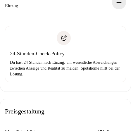
Wenn der Vermieter ablehnen muss, entstehen keine
Einzug
Kosten und wir schlagen Alternativen vor.
Kläre mit dem Vermieter die Ankunftsdetails,
Benötigte Dokumente bei „
Spotahome plus
“-Objekten.
Schlüsselübergabe usw.
Personalausweis oder Reisepass
Spotahome überweist die erste Zahlung nur, wenn du keine
Zahlungsfähigkeitsnachweis
Probleme meldest.
Bankeinzug
24-Stunden-Check-Policy
Du hast 24 Stunden nach Einzug, um wesentliche Abweichungen
zwischen Anzeige und Realität zu melden. Spotahome hilft bei der
Lösung.
Preisgestaltung