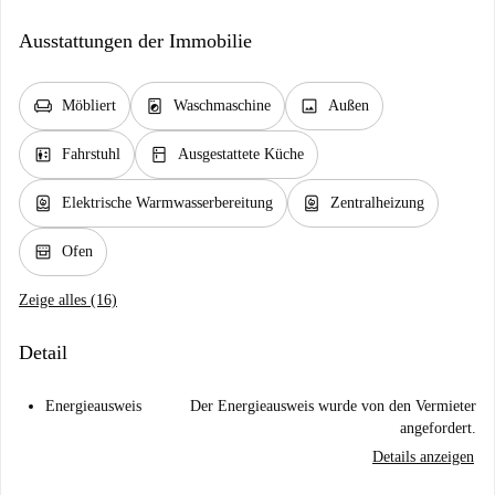
Ausstattungen der Immobilie
chair
local_laundry_service
image
Möbliert
Waschmaschine
Außen
elevator
kitchen
Fahrstuhl
Ausgestattete Küche
water_heater
water_heater
Elektrische Warmwasserbereitung
Zentralheizung
oven_gen
Ofen
Zeige alles (16)
Detail
Energieausweis
Der Energieausweis wurde von den Vermieter
angefordert.
Details anzeigen