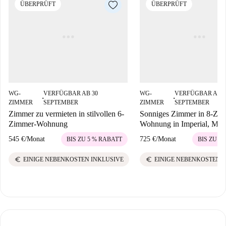
ÜBERPRÜFT
ÜBERPRÜFT
WG-
VERFÜGBAR AB 30
WG-
VERFÜGBAR AB 1
■
■
ZIMMER
SEPTEMBER
ZIMMER
SEPTEMBER
Zimmer zu vermieten in stilvollen 6-
Sonniges Zimmer in 8-Zi
Zimmer-Wohnung
Wohnung in Imperial, Mad
545 €
/
Monat
725 €
/
Monat
BIS ZU 5 % RABATT
BIS ZU 5
euro
euro
EINIGE NEBENKOSTEN INKLUSIVE
EINIGE NEBENKOSTEN 