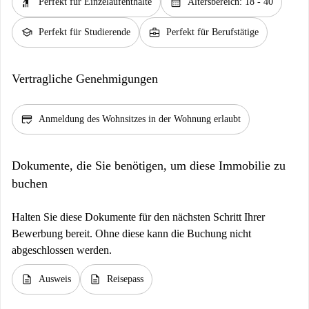
hail
calendar_month
Perfekt für Einzelaufenthalte
Altersbereich: 18 - 40
school
business_center
Perfekt für Studierende
Perfekt für Berufstätige
Vertragliche Genehmigungen
credit_score
Anmeldung des Wohnsitzes in der Wohnung erlaubt
Dokumente, die Sie benötigen, um diese Immobilie zu
buchen
Halten Sie diese Dokumente für den nächsten Schritt Ihrer
Bewerbung bereit. Ohne diese kann die Buchung nicht
abgeschlossen werden.
description
description
Ausweis
Reisepass