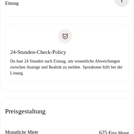
Wenn der Vermieter ablehnen muss, entstehen keine
Einzug
Kosten und wir schlagen Alternativen vor.
Kläre mit dem Vermieter die Ankunftsdetails,
Benötigte Dokumente bei „
Spotahome plus
“-Objekten.
Schlüsselübergabe usw.
Personalausweis oder Reisepass
Spotahome überweist die erste Zahlung nur, wenn du keine
Zahlungsfähigkeitsnachweis
Probleme meldest.
Bankeinzug
24-Stunden-Check-Policy
Du hast 24 Stunden nach Einzug, um wesentliche Abweichungen
zwischen Anzeige und Realität zu melden. Spotahome hilft bei der
Lösung.
Preisgestaltung
Monatliche Miete
625 €
pro Monat