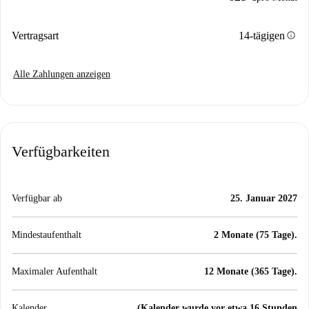
info
Vertragsart
14-tägigen
Alle Zahlungen anzeigen
Verfügbarkeiten
Verfügbar ab
25. Januar 2027
Mindestaufenthalt
2 Monate (75 Tage).
Maximaler Aufenthalt
12 Monate (365 Tage).
Kalender
(Kalender wurde vor etwa 16 Stunden