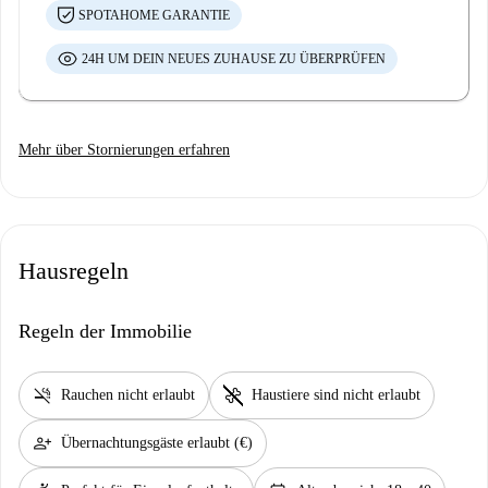
SPOTAHOME GARANTIE
24H UM DEIN NEUES ZUHAUSE ZU ÜBERPRÜFEN
Mehr über Stornierungen erfahren
Hausregeln
Regeln der Immobilie
smoke_free
pet_supplies
Rauchen nicht erlaubt
Haustiere sind nicht erlaubt
person_add
Übernachtungsgäste erlaubt (€)