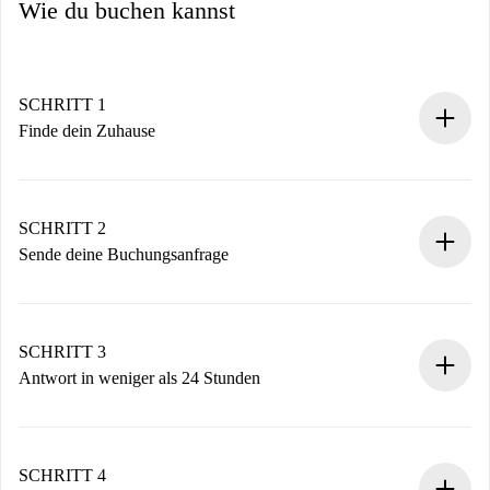
Wie du buchen kannst
SCHRITT 1
Finde dein Zuhause
100% Online-Buchungsprozess.
Verifizierte Wohnungen und Vermieter.
Du erhältst alle notwendigen Informationen im Voraus.
SCHRITT 2
Sende deine Buchungsanfrage
Sende grundlegende Informationen zu deinem Profil und
deiner Zahlungsmethode.
Denk daran, dass wir dich erst belasten, wenn der
SCHRITT 3
Vermieter zustimmt.
Antwort in weniger als 24 Stunden
Der Vermieter hat bis zu 24 Stunden Zeit zu bestätigen.
Sobald die Buchung akzeptiert ist, belasten wir dich und
stellen den Kontakt her.
SCHRITT 4