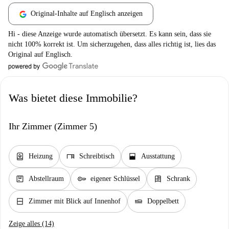
Original-Inhalte auf Englisch anzeigen
Hi - diese Anzeige wurde automatisch übersetzt. Es kann sein, dass sie
nicht 100% korrekt ist. Um sicherzugehen, dass alles richtig ist, lies das
Original auf Englisch.
Was bietet diese Immobilie?
Ihr Zimmer (Zimmer 5)
water_heater
desk
window_open
Heizung
Schreibtisch
Ausstattung
package
key
dresser
Abstellraum
eigener Schlüssel
Schrank
window_closed
airline_seat_flat
Zimmer mit Blick auf Innenhof
Doppelbett
Zeige alles (14)