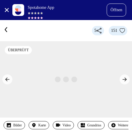
Spotahome App
Öffnen
5
151
ÜBERPRÜFT
Bilder
Karte
Video
Grundriss
Weitere 