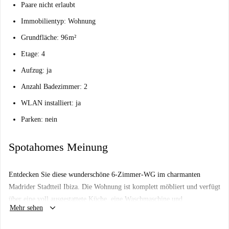
Paare nicht erlaubt
Immobilientyp: Wohnung
Grundfläche: 96 m²
Etage: 4
Aufzug: ja
Anzahl Badezimmer: 2
WLAN installiert: ja
Parken: nein
Spotahomes Meinung
Entdecken Sie diese wunderschöne 6-Zimmer-WG im charmanten
Madrider Stadtteil Ibiza. Die Wohnung ist komplett möbliert und verfügt
über eine voll ausgestattete Küche, eine Waschmaschine und
keyboard_arrow_down
Mehr sehen
Zentralheizung. Ein Reinigungsservice ist inklusive. Die Wohnung ist
bequem mit dem Aufzug erreichbar. Bitte beachten Sie, dass wir