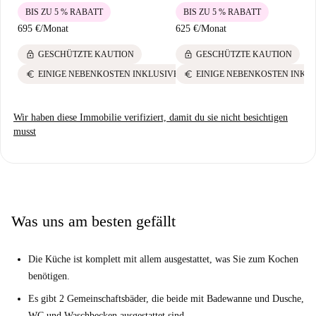
BIS ZU 5 % RABATT
BIS ZU 5 % RABATT
695 €
/
Monat
625 €
/
Monat
lock
lock
GESCHÜTZTE KAUTION
GESCHÜTZTE KAUTION
euro
euro
EINIGE NEBENKOSTEN INKLUSIVE
EINIGE NEBENKOSTEN INKL
Wir haben diese Immobilie verifiziert, damit du sie nicht besichtigen
musst
Was uns am besten gefällt
Die Küche ist komplett mit allem ausgestattet, was Sie zum Kochen
benötigen.
Es gibt 2 Gemeinschaftsbäder, die beide mit Badewanne und Dusche,
WC und Waschbecken ausgestattet sind.