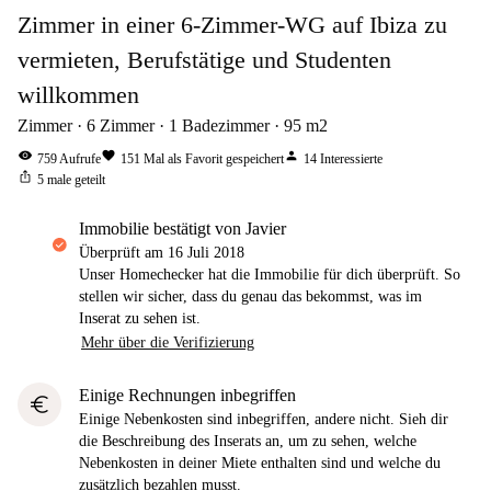
Zimmer in einer 6-Zimmer-WG auf Ibiza zu
vermieten, Berufstätige und Studenten
willkommen
Zimmer
6
Zimmer
1
Badezimmer
95
m2
visibility
favorite
person
759
Aufrufe
151
Mal als Favorit gespeichert
14
Interessierte
ios_share
5
male geteilt
Immobilie bestätigt von Javier
Überprüft am
16 Juli 2018
Unser Homechecker hat die Immobilie für dich überprüft. So
stellen wir sicher, dass du genau das bekommst, was im
Inserat zu sehen ist.
Mehr über die Verifizierung
Einige Rechnungen inbegriffen
euro
Einige Nebenkosten sind inbegriffen, andere nicht. Sieh dir
die Beschreibung des Inserats an, um zu sehen, welche
Nebenkosten in deiner Miete enthalten sind und welche du
zusätzlich bezahlen musst.