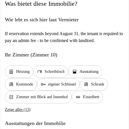
Was bietet diese Immobilie?
Wie lebt es sich hier laut Vermieter
If reservation extends beyond August 31, the tenant is required to
pay an admin fee - to be confirmed with landlord.
Ihr Zimmer (Zimmer 10)
water_heater
desk
window_open
Heizung
Schreibtisch
Ausstattung
dresser
key
dresser
Kommode
eigener Schlüssel
Schrank
window_closed
airline_seat_flat
Zimmer mit Blick auf Innenhof
Einzelbett
Zeige alles (13)
Ausstattungen der Immobilie