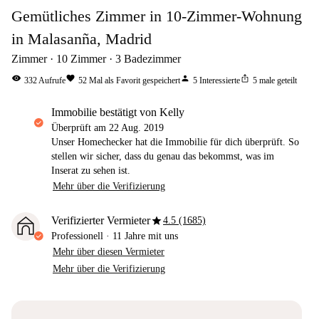
Gemütliches Zimmer in 10-Zimmer-Wohnung
in Malasanña, Madrid
Zimmer
10
Zimmer
3
Badezimmer
visibility
favorite
person
ios_share
332
Aufrufe
52
Mal als Favorit gespeichert
5
Interessierte
5
male geteilt
Immobilie bestätigt von Kelly
Überprüft am
22 Aug. 2019
Unser Homechecker hat die Immobilie für dich überprüft. So
stellen wir sicher, dass du genau das bekommst, was im
Inserat zu sehen ist.
Mehr über die Verifizierung
star
Verifizierter Vermieter
4.5 (1685)
Professionell
·
11 Jahre
mit uns
Mehr über diesen Vermieter
Mehr über die Verifizierung