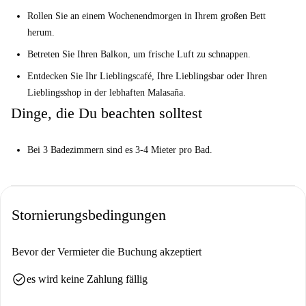
Deine Top 3 Gründe um hier zu leben:
Rollen Sie an einem Wochenendmorgen in Ihrem großen Bett
Alle Zimmer sind mit einem Doppelbett ausgestattet.
herum.
Wenn Sie Glück haben, haben Sie ein Schlafzimmer mit Balkon.
Betreten Sie Ihren Balkon, um frische Luft zu schnappen.
Sie befinden sich in einem der lebhaftesten und angesagtesten Viertel
Entdecken Sie Ihr Lieblingscafé, Ihre Lieblingsbar oder Ihren
von Madrid.
Lieblingsshop in der lebhaften Malasaña.
Aber das musst du wissen ...
Dinge, die Du beachten solltest
Bei 3 Badezimmern sind es 3-4 Mieter pro Bad.
Hilf mir, meine Entscheidung zu treffen ...
Bei 3 Badezimmern sind es 3-4 Mieter pro Bad.
Dies ist ein Apartment mit 10 Schlafzimmern im 1. Stock in der Calle de
Fuencarral in Madrid. Dieses große Anwesen verfügt über gemütliche
Doppelzimmer.
Stornierungsbedingungen
Es ist perfekt für junge Berufstätige und Studenten, die ein stilvolles
Zuhause mit einer lebendigen Atmosphäre suchen.
Bevor der Vermieter die Buchung akzeptiert
check_circle
es wird keine Zahlung fällig