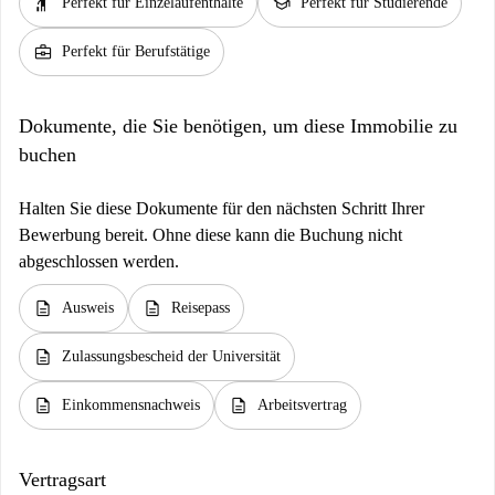
hail
school
Perfekt für Einzelaufenthalte
Perfekt für Studierende
business_center
Perfekt für Berufstätige
Dokumente, die Sie benötigen, um diese Immobilie zu
buchen
Halten Sie diese Dokumente für den nächsten Schritt Ihrer
Bewerbung bereit. Ohne diese kann die Buchung nicht
abgeschlossen werden.
description
description
Ausweis
Reisepass
description
Zulassungsbescheid der Universität
description
description
Einkommensnachweis
Arbeitsvertrag
Vertragsart