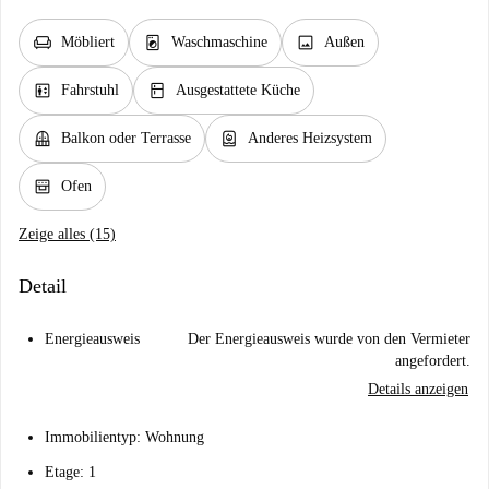
chair
local_laundry_service
image
Möbliert
Waschmaschine
Außen
elevator
kitchen
Fahrstuhl
Ausgestattete Küche
balcony
water_heater
Balkon oder Terrasse
Anderes Heizsystem
oven_gen
Ofen
Zeige alles (15)
Detail
Energieausweis
Der Energieausweis wurde von den Vermieter
angefordert.
Details anzeigen
Immobilientyp: Wohnung
Etage: 1