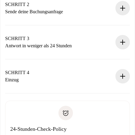
Du erhältst alle notwendigen Informationen im Voraus.
SCHRITT 2
Sende deine Buchungsanfrage
Sende grundlegende Informationen zu deinem Profil und
deiner Zahlungsmethode.
Denk daran, dass wir dich erst belasten, wenn der
SCHRITT 3
Vermieter zustimmt.
Antwort in weniger als 24 Stunden
Der Vermieter hat bis zu 24 Stunden Zeit zu bestätigen.
Sobald die Buchung akzeptiert ist, belasten wir dich und
stellen den Kontakt her.
SCHRITT 4
Wenn der Vermieter ablehnen muss, entstehen keine
Einzug
Kosten und wir schlagen Alternativen vor.
Kläre mit dem Vermieter die Ankunftsdetails,
Benötigte Dokumente bei „
Spotahome plus
“-Objekten.
Schlüsselübergabe usw.
Personalausweis oder Reisepass
Spotahome überweist die erste Zahlung nur, wenn du keine
Zahlungsfähigkeitsnachweis
Probleme meldest.
Bankeinzug
24-Stunden-Check-Policy