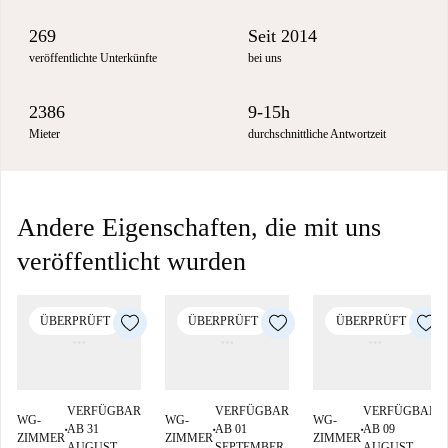
269
Seit 2014
veröffentlichte Unterkünfte
bei uns
2386
9-15h
Mieter
durchschnittliche Antwortzeit
Andere Eigenschaften, die mit uns
veröffentlicht wurden
ÜBERPRÜFT
ÜBERPRÜFT
ÜBERPRÜFT
VERFÜGBAR
VERFÜGBAR
VERFÜGBAR
WG-
WG-
WG-
AB 31
AB 01
AB 09
■
■
■
ZIMMER
ZIMMER
ZIMMER
AUGUST
SEPTEMBER
AUGUST