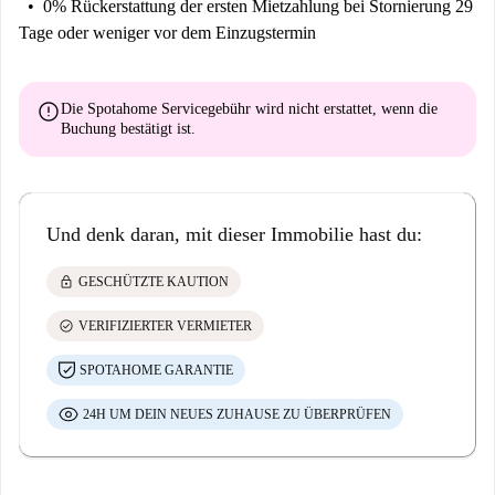
0% Rückerstattung der ersten Mietzahlung
bei Stornierung 29
Tage oder weniger vor dem Einzugstermin
error
Die Spotahome Servicegebühr wird
nicht erstattet
, wenn die
Buchung bestätigt ist.
Und denk daran, mit dieser Immobilie hast du:
lock
GESCHÜTZTE KAUTION
check_circle
VERIFIZIERTER VERMIETER
SPOTAHOME GARANTIE
24H UM DEIN NEUES ZUHAUSE ZU ÜBERPRÜFEN