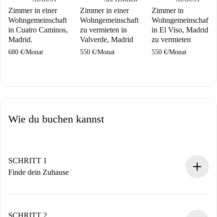
Zimmer in einer
Zimmer in einer
Zimmer in
Wohngemeinschaft
Wohngemeinschaft
Wohngemeinschaft
in Cuatro Caminos,
zu vermieten in
in El Viso, Madrid
Madrid.
Valverde, Madrid
zu vermieten
680 €
/
Monat
550 €
/
Monat
550 €
/
Monat
Wie du buchen kannst
SCHRITT 1
Finde dein Zuhause
100% Online-Buchungsprozess.
Verifizierte Wohnungen und Vermieter.
Du erhältst alle notwendigen Informationen im Voraus.
SCHRITT 2