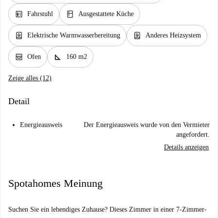
elevator
kitchen
Fahrstuhl
Ausgestattete Küche
water_heater
water_heater
Elektrische Warmwasserbereitung
Anderes Heizsystem
oven_gen
square_foot
Ofen
160 m2
Zeige alles (12)
Detail
Energieausweis
Der Energieausweis wurde von den Vermieter
angefordert.
Details anzeigen
Spotahomes Meinung
Suchen Sie ein lebendiges Zuhause? Dieses Zimmer in einer 7-Zimmer-