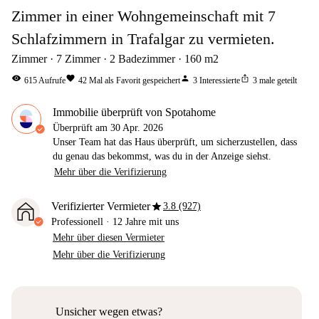
Zimmer in einer Wohngemeinschaft mit 7
Schlafzimmern in Trafalgar zu vermieten.
Zimmer
7
Zimmer
2
Badezimmer
160
m2
visibility
favorite
person
ios_share
615
Aufrufe
42
Mal als Favorit gespeichert
3
Interessierte
3
male geteilt
Immobilie überprüft von Spotahome
Überprüft am
30 Apr. 2026
Unser Team hat das Haus überprüft, um sicherzustellen, dass
du genau das bekommst, was du in der Anzeige siehst.
Mehr über die Verifizierung
star
Verifizierter Vermieter
3.8 (927)
Professionell
·
12 Jahre
mit uns
Mehr über diesen Vermieter
Mehr über die Verifizierung
Unsicher wegen etwas?