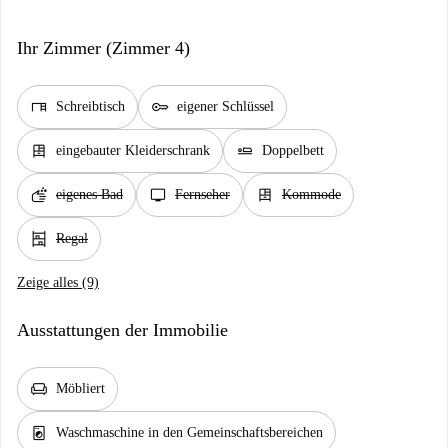
Ihr Zimmer (Zimmer 4)
desk
key
Schreibtisch
eigener Schlüssel
dresser
airline_seat_flat
eingebauter Kleiderschrank
Doppelbett
soap
tv
dresser
eigenes Bad
Fernseher
Kommode
shelves
Regal
Zeige alles (9)
Ausstattungen der Immobilie
chair
Möbliert
local_laundry_service
Waschmaschine in den Gemeinschaftsbereichen