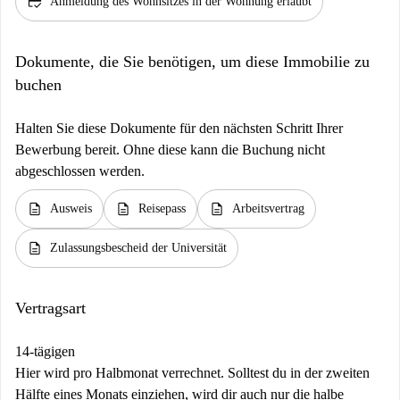
credit_score
Anmeldung des Wohnsitzes in der Wohnung erlaubt
Dokumente, die Sie benötigen, um diese Immobilie zu
buchen
Halten Sie diese Dokumente für den nächsten Schritt Ihrer
Bewerbung bereit. Ohne diese kann die Buchung nicht
abgeschlossen werden.
description
description
description
Ausweis
Reisepass
Arbeitsvertrag
description
Zulassungsbescheid der Universität
Vertragsart
14-tägigen
Hier wird pro Halbmonat verrechnet. Solltest du in der zweiten
Hälfte eines Monats einziehen, wird dir auch nur die halbe