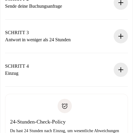
Sende deine Buchungsanfrage
Sende grundlegende Informationen zu deinem Profil und
deiner Zahlungsmethode.
Denk daran, dass wir dich erst belasten, wenn der
SCHRITT 3
Vermieter zustimmt.
Antwort in weniger als 24 Stunden
Der Vermieter hat bis zu 24 Stunden Zeit zu bestätigen.
Sobald die Buchung akzeptiert ist, belasten wir dich und
stellen den Kontakt her.
SCHRITT 4
Wenn der Vermieter ablehnen muss, entstehen keine
Einzug
Kosten und wir schlagen Alternativen vor.
Kläre mit dem Vermieter die Ankunftsdetails,
Benötigte Dokumente bei „
Spotahome plus
“-Objekten.
Schlüsselübergabe usw.
Personalausweis oder Reisepass
Spotahome überweist die erste Zahlung nur, wenn du keine
Zahlungsfähigkeitsnachweis
Probleme meldest.
Bankeinzug
24-Stunden-Check-Policy
Du hast 24 Stunden nach Einzug, um wesentliche Abweichungen