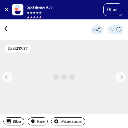
Spotahome App
Öffnen
3
42
ÜBERPRÜFT
Bilder
Karte
Weitere Zimmer