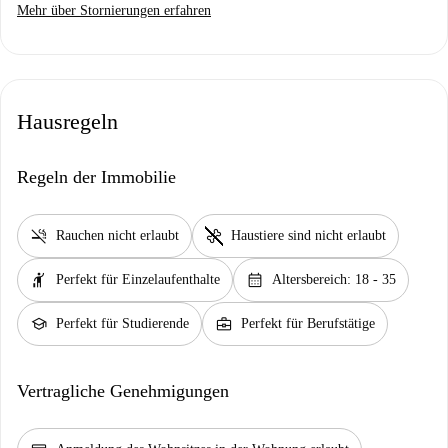
Mehr über Stornierungen erfahren
Hausregeln
Regeln der Immobilie
smoke_free
pet_supplies
Rauchen nicht erlaubt
Haustiere sind nicht erlaubt
hail
calendar_month
Perfekt für Einzelaufenthalte
Altersbereich: 18 - 35
school
business_center
Perfekt für Studierende
Perfekt für Berufstätige
Vertragliche Genehmigungen