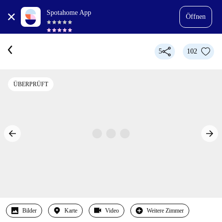
Spotahome App
Öffnen
5
102
ÜBERPRÜFT
Bilder
Karte
Video
Weitere Zimmer