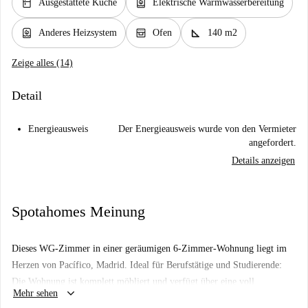
kitchen
water_heater
Ausgestattete Küche
Elektrische Warmwasserbereitung
water_heater
oven_gen
square_foot
Anderes Heizsystem
Ofen
140 m2
Zeige alles (14)
Detail
Energieausweis
Der Energieausweis wurde von den Vermieter
angefordert.
Details anzeigen
Spotahomes Meinung
Dieses WG-Zimmer in einer geräumigen 6-Zimmer-Wohnung liegt im
Herzen von Pacífico, Madrid. Ideal für Berufstätige und Studierende:
Die Wohnung ist komplett möbliert und verfügt über eine voll
keyboard_arrow_down
Mehr sehen
ausgestattete Küche sowie eine eigene Waschmaschine. Zwar gibt es