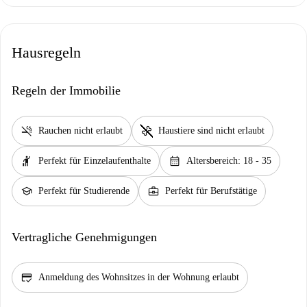
Hausregeln
Regeln der Immobilie
smoke_free
pet_supplies
Rauchen nicht erlaubt
Haustiere sind nicht erlaubt
hail
calendar_month
Perfekt für Einzelaufenthalte
Altersbereich: 18 - 35
school
business_center
Perfekt für Studierende
Perfekt für Berufstätige
Vertragliche Genehmigungen
credit_score
Anmeldung des Wohnsitzes in der Wohnung erlaubt