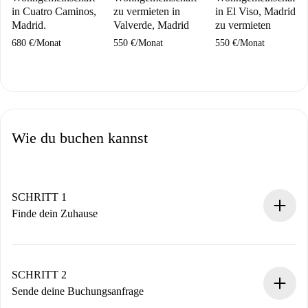
in Cuatro Caminos,
zu vermieten in
in El Viso, Madrid
Madrid.
Valverde, Madrid
zu vermieten
680 €
/
Monat
550 €
/
Monat
550 €
/
Monat
Wie du buchen kannst
SCHRITT 1
Finde dein Zuhause
100% Online-Buchungsprozess.
Verifizierte Wohnungen und Vermieter.
Du erhältst alle notwendigen Informationen im Voraus.
SCHRITT 2
Sende deine Buchungsanfrage