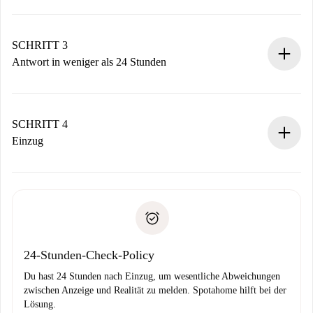
Sende grundlegende Informationen zu deinem Profil und
deiner Zahlungsmethode.
Denk daran, dass wir dich erst belasten, wenn der
SCHRITT 3
Vermieter zustimmt.
Antwort in weniger als 24 Stunden
Der Vermieter hat bis zu 24 Stunden Zeit zu bestätigen.
Sobald die Buchung akzeptiert ist, belasten wir dich und
stellen den Kontakt her.
SCHRITT 4
Wenn der Vermieter ablehnen muss, entstehen keine
Einzug
Kosten und wir schlagen Alternativen vor.
Kläre mit dem Vermieter die Ankunftsdetails,
Benötigte Dokumente bei „
Spotahome plus
“-Objekten.
Schlüsselübergabe usw.
Personalausweis oder Reisepass
Spotahome überweist die erste Zahlung nur, wenn du keine
Zahlungsfähigkeitsnachweis
Probleme meldest.
Bankeinzug
24-Stunden-Check-Policy
Du hast 24 Stunden nach Einzug, um wesentliche Abweichungen
zwischen Anzeige und Realität zu melden. Spotahome hilft bei der
Lösung.