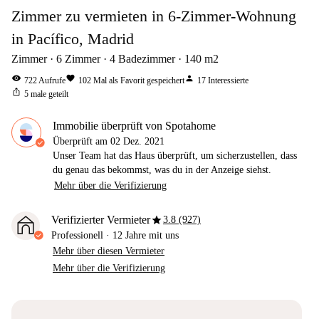
Zimmer zu vermieten in 6-Zimmer-Wohnung
in Pacífico, Madrid
Zimmer
6
Zimmer
4
Badezimmer
140
m2
visibility
favorite
person
722
Aufrufe
102
Mal als Favorit gespeichert
17
Interessierte
ios_share
5
male geteilt
Immobilie überprüft von Spotahome
Überprüft am
02 Dez. 2021
Unser Team hat das Haus überprüft, um sicherzustellen, dass
du genau das bekommst, was du in der Anzeige siehst.
Mehr über die Verifizierung
star
Verifizierter Vermieter
3.8 (927)
Professionell
·
12 Jahre
mit uns
Mehr über diesen Vermieter
Mehr über die Verifizierung