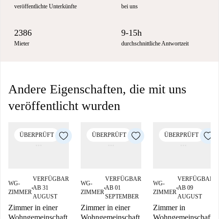
veröffentlichte Unterkünfte
bei uns
2386
9-15h
Mieter
durchschnittliche Antwortzeit
Andere Eigenschaften, die mit uns
veröffentlicht wurden
ÜBERPRÜFT
ÜBERPRÜFT
ÜBERPRÜFT
VERFÜGBAR
VERFÜGBAR
VERFÜGBAR
WG-
WG-
WG-
AB 31
AB 01
AB 09
■
■
■
ZIMMER
ZIMMER
ZIMMER
AUGUST
SEPTEMBER
AUGUST
Zimmer in einer
Zimmer in einer
Zimmer in
Wohngemeinschaft
Wohngemeinschaft
Wohngemeinschaft