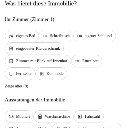
Was bietet diese Immobilie?
Ihr Zimmer (Zimmer 1)
soap
desk
key
eigenes Bad
Schreibtisch
eigener Schlüssel
dresser
eingebauter Kleiderschrank
window_closed
airline_seat_flat
Zimmer mit Blick auf Innenhof
Einzelbett
tv
dresser
Fernseher
Kommode
Zeige alles (9)
Ausstattungen der Immobilie
chair
local_laundry_service
elevator
Möbliert
Waschmaschine
Fahrstuhl