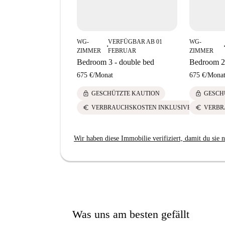
WG-
VERFÜGBAR AB 01
WG-
■
■
ZIMMER
FEBRUAR
ZIMMER
Bedroom 3 - double bed
Bedroom 2 
675 €
/
Monat
675 €
/
Mona
lock
lock
GESCHÜTZTE KAUTION
GESCH
euro
euro
VERBRAUCHSKOSTEN INKLUSIVE
VERBR
Wir haben diese Immobilie verifiziert, damit du sie n
Was uns am besten gefällt