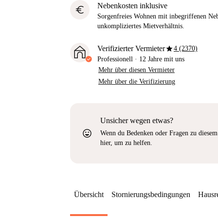
Nebenkosten inklusive
euro
Sorgenfreies Wohnen mit inbegriffenen Neb
unkompliziertes Mietverhältnis.
star
Verifizierter Vermieter
4 (2370)
Professionell
·
12 Jahre
mit uns
Mehr über diesen Vermieter
Mehr über die Verifizierung
Unsicher wegen etwas?
sentiment_very_satisfied
Wenn du Bedenken oder Fragen zu diesem 
hier, um zu helfen.
Übersicht
Stornierungsbedingungen
Hausr