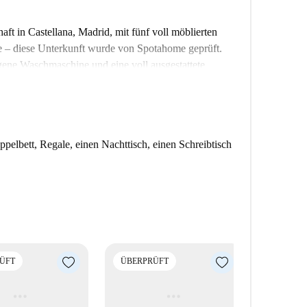
t in Castellana, Madrid, mit fünf voll möblierten
de – diese Unterkunft wurde von Spotahome geprüft.
ene Waschmaschine und eine voll ausgestattete
ohnung befindet sich im Außenbereich und bietet
t.
terkunft bequemen Zugang zu einer Vielzahl
as Serrano und Embajada de Serrano. Erkunden Sie
elbett, Regale, einen Nachttisch, einen Schreibtisch
lana mit seinen zahlreichen Restaurants und Bars, die
nladen.
ÜFT
ÜBERPRÜFT
ÜBERPR