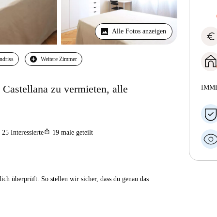
Alle Fotos anzeigen
euro
ndriss
Weitere Zimmer
astellana zu vermieten, alle
IMM
ios_share
25
Interessierte
19
male geteilt
ch überprüft. So stellen wir sicher, dass du genau das