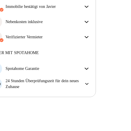
Immobilie bestätigt von Javier
Unser Homechecker hat die Immobilie für dich
überprüft. So stellen wir sicher, dass du genau das
Nebenkosten inklusive
bekommst, was im Inserat zu sehen ist.
Sorgenfreies Wohnen mit inbegriffenen Nebenkosten
Mehr über die Verifizierung
– Miete und Betriebskosten in einem für ein
Verifizierter Vermieter
unkompliziertes Mietverhältnis.
Professionell
·
12 Jahre
mit uns
Mehr über diesen Vermieter
ER MIT SPOTAHOME
Mehr über die Verifizierung
Spotahome Garantie
Falls der Vermieter deine Buchung kurzfristig
24 Stunden Überprüfungszeit für dein neues
storniert, werden wir dir entweder A) ein Hotel
Zuhause
bezahlen und dir helfen eine neue Wohnung zu
Bei Abweichungen vom Inserat, melde dich sofort
finden oder B) den gezahlten Betrag vollständig
innerhalb von 24 Stunden, damit wir das Problem
zurückerstatten.
lösen können.