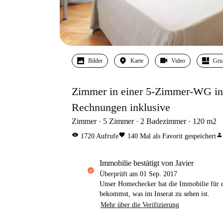
Bilder
Karte
Video
Gru
Zimmer in einer 5-Zimmer-WG in C
Rechnungen inklusive
Zimmer
5
Zimmer
2
Badezimmer
120
m2
visibility
favorite
person
1720
Aufrufe
140
Mal als Favorit gespeichert
Immobilie bestätigt von Javier
Überprüft am
01 Sep. 2017
Unser Homechecker hat die Immobilie für di
bekommst, was im Inserat zu sehen ist.
Mehr über die Verifizierung