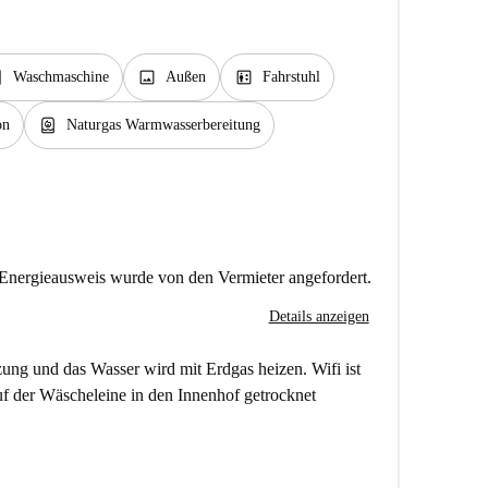
rvice
image
elevator
Waschmaschine
Außen
Fahrstuhl
water_heater
on
Naturgas Warmwasserbereitung
Energieausweis wurde von den Vermieter angefordert.
Details anzeigen
ung und das Wasser wird mit Erdgas heizen. Wifi ist
auf der Wäscheleine in den Innenhof getrocknet