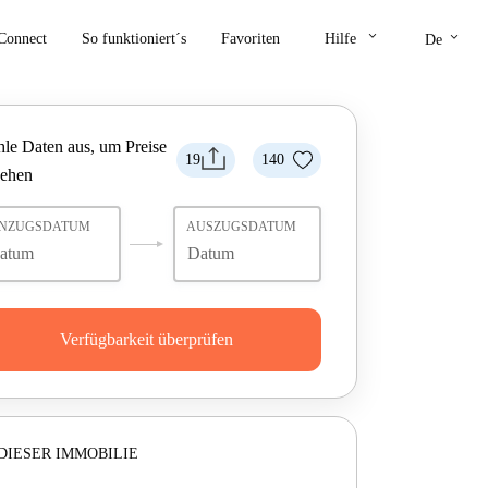
keyboard_arrow_down
keyboard_arrow_down
Connect
So funktioniert´s
Favoriten
Hilfe
De
le Daten aus, um Preise
19
140
sehen
INZUGSDATUM
AUSZUGSDATUM
Verfügbarkeit überprüfen
DIESER IMMOBILIE