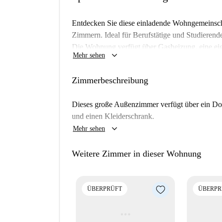
Entdecken Sie diese einladende Wohngemeinschaf
Zimmern. Ideal für Berufstätige und Studieren
Die Wohnung verfügt über Gasheizung, eine eig
keyboard_arrow_down
Mehr sehen
Küche mit Geschirrspüler und Backofen. Die W
Komfort in bester Lage. Paare sind nicht gestatte
Zimmerbeschreibung
Im Viertel Castellana gelegen, bietet diese Un
mediterraner Restaurants wie Hevia, Cinco Jot
Dieses große Außenzimmer verfügt über ein Dopp
das lebendige und kulturelle Angebot von Castel
und einen Kleiderschrank.
zum Genießen und geselligen Beisammensein ei
keyboard_arrow_down
Mehr sehen
Weitere Zimmer in dieser Wohnung
ÜBERPRÜFT
ÜBERPR