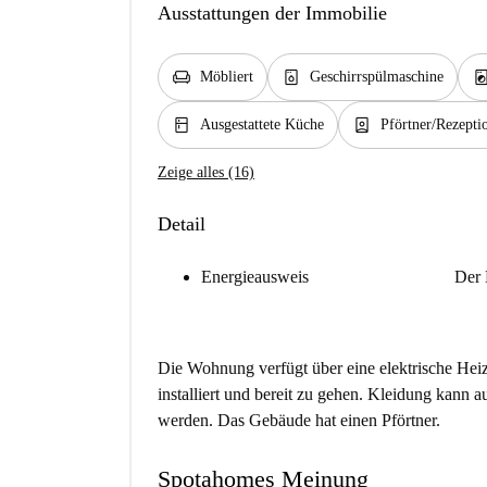
Ausstattungen der Immobilie
chair
dishwasher_gen
local_laundry_se
Möbliert
Geschirrspülmaschine
kitchen
person_book
Ausgestattete Küche
Pförtner/Rezepti
Zeige alles (16)
Detail
Energieausweis
Der 
Die Wohnung verfügt über eine elektrische Heiz
installiert und bereit zu gehen. Kleidung kann 
werden. Das Gebäude hat einen Pförtner.
Spotahomes Meinung