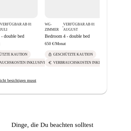
VERFÜGBAR AB 01
WG-
VERFÜGBAR AB 01
WG-
■
■
JULI
ZIMMER
AUGUST
ZIMMER
- double bed
Bedroom 4 - double bed
Bedroom 5 
t
650 €
/
Monat
700 €
/
Mona
lock
lock
ÜTZTE KAUTION
GESCHÜTZTE KAUTION
GESCH
euro
euro
AUCHSKOSTEN INKLUSIVE
VERBRAUCHSKOSTEN INKLUSIVE
VERBR
icht besichtigen musst
Dinge, die Du beachten solltest