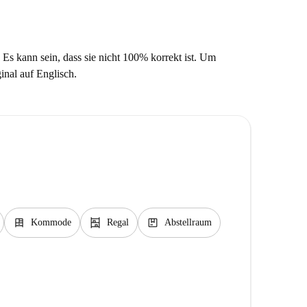
 Es kann sein, dass sie nicht 100% korrekt ist. Um
ginal auf Englisch.
dresser
shelves
package
Kommode
Regal
Abstellraum