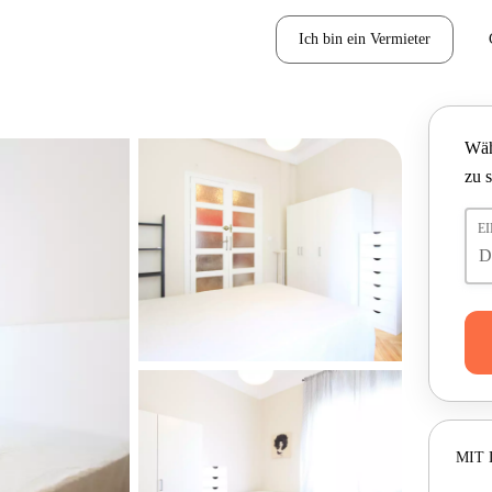
Ich bin ein Vermieter
Wäh
zu 
E
MIT 