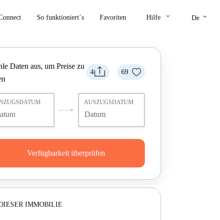
keyboard_arrow_down
keyboard_arrow_down
Connect
So funktioniert´s
Favoriten
Hilfe
De
le Daten aus, um Preise zu
4
69
en
INZUGSDATUM
AUSZUGSDATUM
Verfügbarkeit überprüfen
DIESER IMMOBILIE