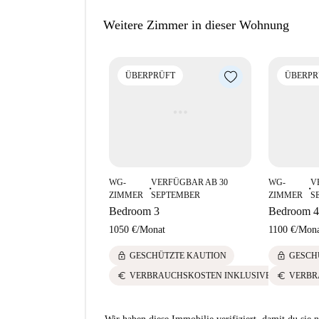
Weitere Zimmer in dieser Wohnung
ÜBERPRÜFT
ÜBERPR
WG-
VERFÜGBAR AB 30
WG-
V
■
■
ZIMMER
SEPTEMBER
ZIMMER
S
Bedroom 3
Bedroom 4
1050 €
/
Monat
1100 €
/
Mona
lock
lock
GESCHÜTZTE KAUTION
GESCH
euro
euro
VERBRAUCHSKOSTEN INKLUSIVE
VERBR