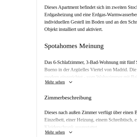
Dieses Apartment befindet sich im zweiten Sto
Erdgasheizung und eine Erdgas-Warmwasserbere
individuellen Gestell im Boden und an den Sch
Objekt installiert und aktiviert.
Spotahomes Meinung
Das 6-Schlafzimmer, 3-Bad-Wohnung mit fünf S
Bueno in der Argüelles Viertel von Madrid. Di
modern eingerichtet - vom Wohnzimmer mit Bal
keyboard_arrow_down
Mehr sehen
gemeinsame Badezimmer, sowie die fünf zur Ve
einer Klimaanlage ausgestattet. Diese Wohnung i
Zimmerbeschreibung
Universitaria wollen, da dieser Bereich ideal fü
Dieses nach außen Zimmer verfügt über einen Ba
Einzelbett, einer Heizung, einem Schreibtisch
Kleiderschrank ausgestattet.
keyboard_arrow_down
Mehr sehen