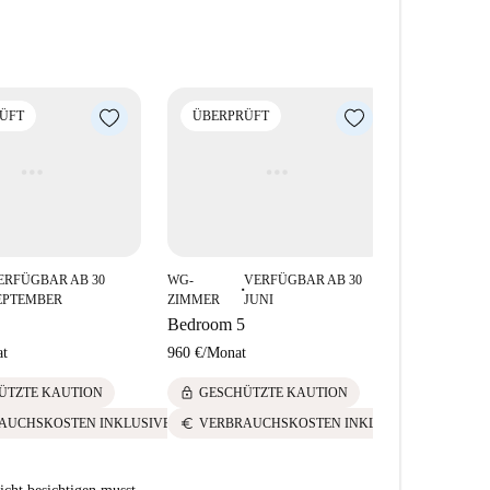
ÜFT
ÜBERPRÜFT
ÜBERPR
ERFÜGBAR AB 30
WG-
VERFÜGBAR AB 30
WG-
■
■
EPTEMBER
ZIMMER
JUNI
ZIMMER
Bedroom 5
Bedroom 1
t
960 €
/
Monat
1050 €
/
Mon
lock
lock
ÜTZTE KAUTION
GESCHÜTZTE KAUTION
GESCH
euro
euro
AUCHSKOSTEN INKLUSIVE
VERBRAUCHSKOSTEN INKLUSIVE
VERBR