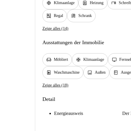
ac_unit
water_heater
desk
Klimaanlage
Heizung
Schreib
shelves
dresser
Regal
Schrank
Zeige alles (14)
Ausstattungen der Immobilie
chair
ac_unit
tv
Möbliert
Klimaanlage
Fernse
local_laundry_service
image
kitchen
Waschmaschine
Außen
Ausge
Zeige alles (18)
Detail
Energieausweis
Der 