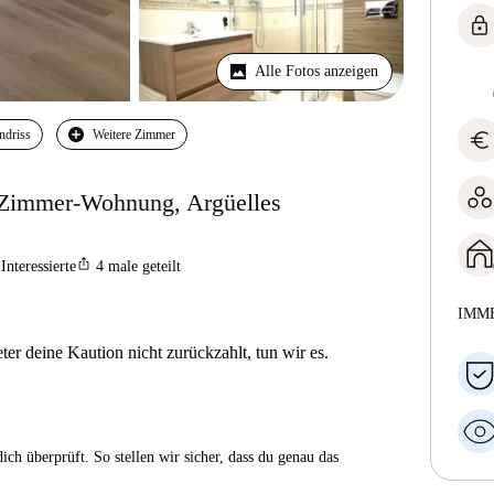
lock
Alle Fotos anzeigen
euro
ndriss
Weitere Zimmer
6-Zimmer-Wohnung, Argüelles
ios_share
Interessierte
4
male geteilt
IMM
er deine Kaution nicht zurückzahlt, tun wir es.
ch überprüft. So stellen wir sicher, dass du genau das