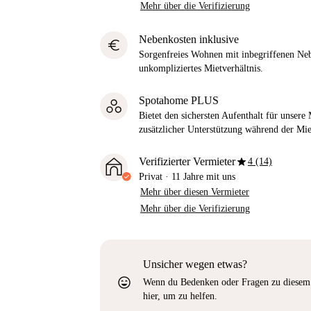
Mehr über die Verifizierung
Nebenkosten inklusive
euro
Sorgenfreies Wohnen mit inbegriffenen Neb
unkompliziertes Mietverhältnis.
Spotahome PLUS
Bietet den sichersten Aufenthalt für unser
zusätzlicher Unterstützung während der Mi
star
Verifizierter Vermieter
4 (14)
Privat
·
11 Jahre
mit uns
Mehr über diesen Vermieter
Mehr über die Verifizierung
Unsicher wegen etwas?
sentiment_very_satisfied
Wenn du Bedenken oder Fragen zu diesem 
hier, um zu helfen.