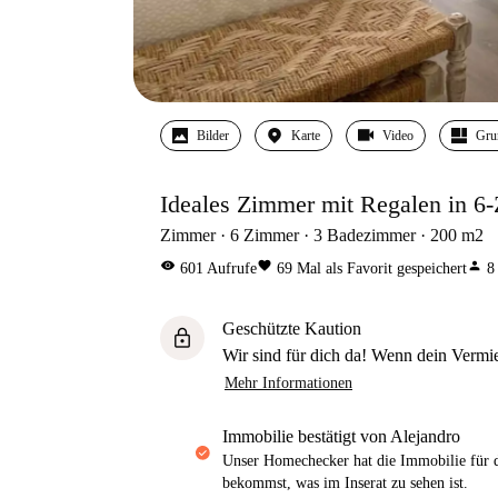
Bilder
Karte
Video
Gru
Ideales Zimmer mit Regalen in 
Zimmer
6
Zimmer
3
Badezimmer
200
m2
visibility
favorite
person
601
Aufrufe
69
Mal als Favorit gespeichert
8
Geschützte Kaution
lock
Wir sind für dich da! Wenn dein Vermiet
Mehr Informationen
Immobilie bestätigt von Alejandro
Unser Homechecker hat die Immobilie für di
bekommst, was im Inserat zu sehen ist.