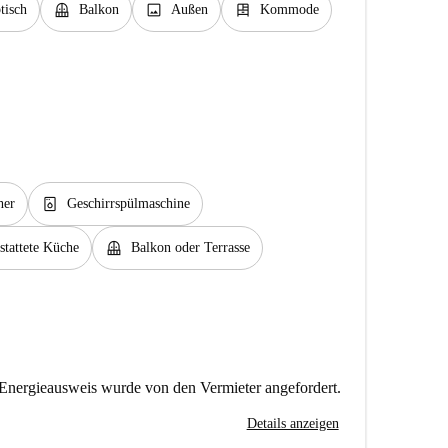
balcony
image
dresser
tisch
Balkon
Außen
Kommode
dishwasher_gen
her
Geschirrspülmaschine
balcony
stattete Küche
Balkon oder Terrasse
Energieausweis wurde von den Vermieter angefordert.
Details anzeigen