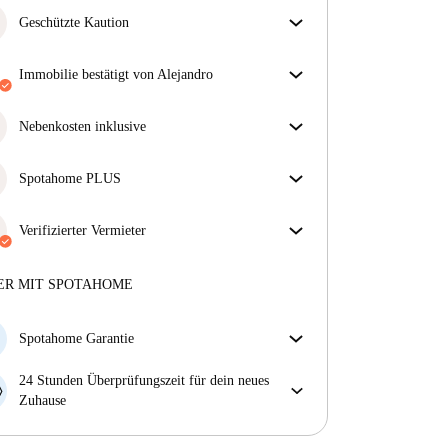
Geschützte Kaution
Wir sind für dich da! Wenn dein Vermieter deine
Kaution nicht zurückzahlt, tun wir es.
Immobilie bestätigt von Alejandro
Mehr Informationen
Unser Homechecker hat die Immobilie für dich
überprüft. So stellen wir sicher, dass du genau das
Nebenkosten inklusive
bekommst, was im Inserat zu sehen ist.
Sorgenfreies Wohnen mit inbegriffenen Nebenkosten
Mehr über die Verifizierung
– Miete und Betriebskosten in einem für ein
Spotahome PLUS
unkompliziertes Mietverhältnis.
Bietet den sichersten Aufenthalt für unsere Mieter,
indem Zugang zu höchsten Sicherheitsstandards und
Verifizierter Vermieter
zusätzlicher Unterstützung während der Mietdauer
Privat
·
11 Jahre
mit uns
gewährt wird.
Mehr anzeigen
Mehr über diesen Vermieter
ER MIT SPOTAHOME
Mehr über die Verifizierung
Spotahome Garantie
Falls der Vermieter deine Buchung kurzfristig
24 Stunden Überprüfungszeit für dein neues
storniert, werden wir dir entweder A) ein Hotel
Zuhause
bezahlen und dir helfen eine neue Wohnung zu
Bei Abweichungen vom Inserat, melde dich sofort
finden oder B) den gezahlten Betrag vollständig
innerhalb von 24 Stunden, damit wir das Problem