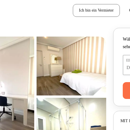
Ich bin ein Vermieter
Wäh
seh
E
MIT 