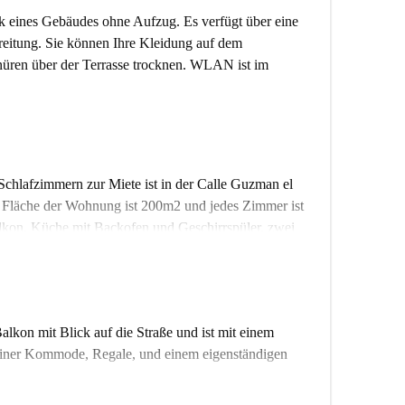
ck eines Gebäudes ohne Aufzug. Es verfügt über eine
itung. Sie können Ihre Kleidung auf dem
nüren über der Terrasse trocknen. WLAN ist im
chlafzimmern zur Miete ist in der Calle Guzman el
e Fläche der Wohnung ist 200m2 und jedes Zimmer ist
kon, Küche mit Backofen und Geschirrspüler, zwei
rfügung stehenden Zimmer. Jedes Zimmer ist mit
st ideal für jeden zu sein nahe der Ciudad
r Studenten!
lkon mit Blick auf die Straße und ist mit einem
, einer Kommode, Regale, und einem eigenständigen