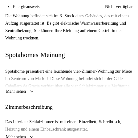
Energieausweis
Nicht verfügbar
Die Wohnung befindet sich im 3. Stock eines Gebäudes, das mit einem
Aufzug ausgestattet ist. Es gibt elektrische Warmwasserbereitung und
Zentralheizung. Sie können Ihre Kleidung auf einem Gestell in der
Wohnung trocknen.
Spotahomes Meinung
Spotahome präsentiert eine leuchtende vier-Zimmer-Wohnung zur Miete
im Zentrum von Madrid. Diese Wohnung befindet sich in der Calle
Caballero de Gracia verfügt über alle vier Schlafzimmer zur Verfügung
keyboard_arrow_down
Mehr sehen
zu vermieten und mit anderen teilen zwei Toilettenräume und ein
Badezimmer. Alle Nebenkosten sind bereits im Mietpreis enthalten, und
Zimmerbeschreibung
Wi-Fi ist installiert und bereit zu gehen, machen diesen Ort perfekt und
Einzug bereit. Jedes Zimmer ist komplett eingerichtet, mit jedem
Das Interieur Schlafzimmer ist mit einem Einzelbett, Schreibtisch,
Schlafzimmer mit einem Doppelbett, mit Ausnahme Schlafzimmer 4, die
Heizung und einem Einbauschrank ausgestattet.
ein Einzelbett verfügt. Das Wohnzimmer ist gemütlich und ist mit einem
keyboard_arrow_down
Mehr sehen
schönen weißen Sofa und Tisch ausgestattet, die bis zu vier Personen