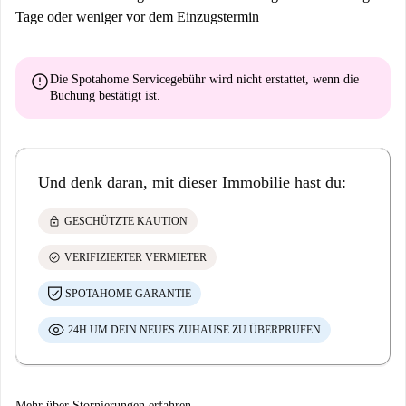
Tage oder weniger vor dem Einzugstermin
error
Die Spotahome Servicegebühr wird
nicht erstattet
, wenn die
Buchung bestätigt ist.
Und denk daran, mit dieser Immobilie hast du:
lock
GESCHÜTZTE KAUTION
check_circle
VERIFIZIERTER VERMIETER
SPOTAHOME GARANTIE
24H UM DEIN NEUES ZUHAUSE ZU ÜBERPRÜFEN
Mehr über Stornierungen erfahren