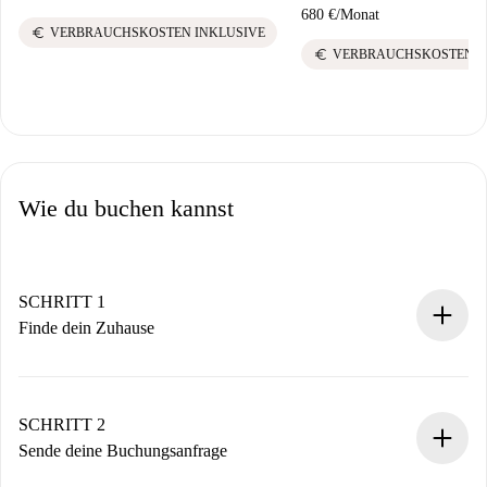
680 €
/
Monat
euro
VERBRAUCHSKOSTEN INKLUSIVE
euro
VERBRAUCHSKOSTEN I
Wie du buchen kannst
SCHRITT 1
Finde dein Zuhause
100% Online-Buchungsprozess.
Verifizierte Wohnungen und Vermieter.
Du erhältst alle notwendigen Informationen im Voraus.
SCHRITT 2
Sende deine Buchungsanfrage