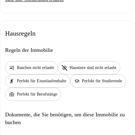
Hausregeln
Regeln der Immobilie
smoke_free
pet_supplies
Rauchen nicht erlaubt
Haustiere sind nicht erlaubt
hail
school
Perfekt für Einzelaufenthalte
Perfekt für Studierende
business_center
Perfekt für Berufstätige
Dokumente, die Sie benötigen, um diese Immobilie zu
buchen