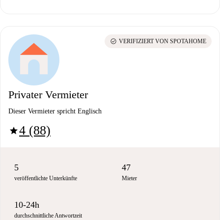
check_circle
VERIFIZIERT VON SPOTAHOME
Privater Vermieter
Dieser Vermieter spricht Englisch
4 (88)
star
5
47
veröffentlichte Unterkünfte
Mieter
10-24h
durchschnittliche Antwortzeit