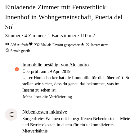
Einladende Zimmer mit Fensterblick
Innenhof in Wohngemeinschaft, Puerta del
Sol
Zimmer
4
Zimmer
1
Badezimmer
110
m2
visibility
favorite
person
886
Aufrufe
232
Mal als Favorit gespeichert
22
Interessierte
ios_share
6
male geteilt
Immobilie bestätigt von Alejandro
Überprüft am
29 Apr. 2019
Unser Homechecker hat die Immobilie für dich überprüft. So
stellen wir sicher, dass du genau das bekommst, was im
Inserat zu sehen ist.
Mehr über die Verifizierung
Nebenkosten inklusive
euro
Sorgenfreies Wohnen mit inbegriffenen Nebenkosten – Miete
und Betriebskosten in einem für ein unkompliziertes
Mietverhältnis.