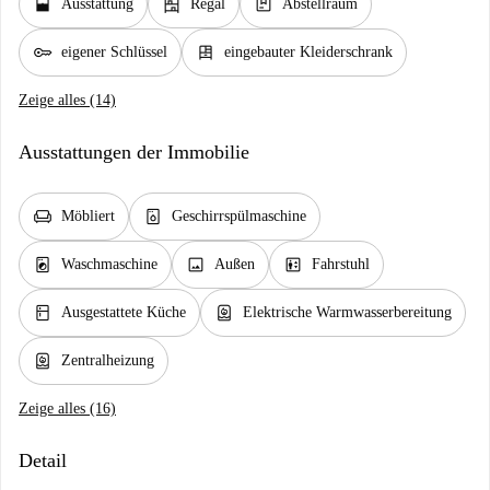
window_open
shelves
package
Ausstattung
Regal
Abstellraum
key
dresser
eigener Schlüssel
eingebauter Kleiderschrank
Zeige alles (14)
Ausstattungen der Immobilie
chair
dishwasher_gen
Möbliert
Geschirrspülmaschine
local_laundry_service
image
elevator
Waschmaschine
Außen
Fahrstuhl
kitchen
water_heater
Ausgestattete Küche
Elektrische Warmwasserbereitung
water_heater
Zentralheizung
Zeige alles (16)
Detail