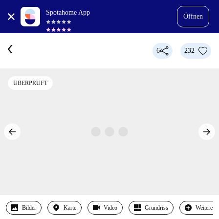
Spotahome App
Öffnen
6
232
ÜBERPRÜFT
Bilder
Karte
Video
Grundriss
Weitere 