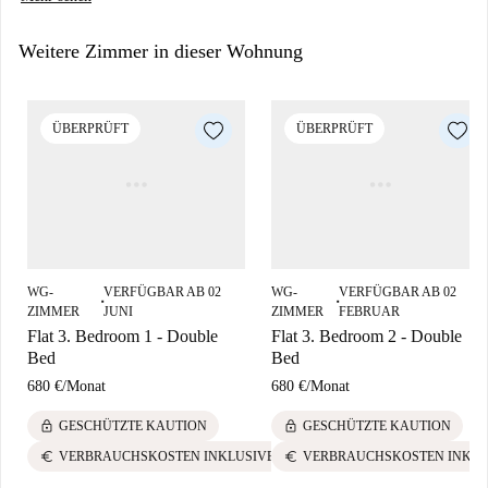
Platz bietet, ideal für Zeit mit anderen Mitbewohnern verbringen. Die
Weitere Zimmer in dieser Wohnung
Küche ist komplett ausgestattet und verfügt über viel Stauraum und eine
Spülmaschine, eine seltene Annehmlichkeit in Spanisch flach. Die
Bodenfläche dieser Wohnung ist 110m2.
ÜBERPRÜFT
ÜBERPRÜFT
WG-
VERFÜGBAR AB 02
WG-
VERFÜGBAR AB 02
■
■
ZIMMER
JUNI
ZIMMER
FEBRUAR
Flat 3. Bedroom 1 - Double
Flat 3. Bedroom 2 - Double
Bed
Bed
680 €
/
Monat
680 €
/
Monat
lock
lock
GESCHÜTZTE KAUTION
GESCHÜTZTE KAUTION
euro
euro
VERBRAUCHSKOSTEN INKLUSIVE
VERBRAUCHSKOSTEN INKLU