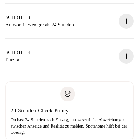
Sende grundlegende Informationen zu deinem Profil und
deiner Zahlungsmethode.
Denk daran, dass wir dich erst belasten, wenn der
SCHRITT 3
Vermieter zustimmt.
Antwort in weniger als 24 Stunden
Der Vermieter hat bis zu 24 Stunden Zeit zu bestätigen.
Sobald die Buchung akzeptiert ist, belasten wir dich und
stellen den Kontakt her.
SCHRITT 4
Wenn der Vermieter ablehnen muss, entstehen keine
Einzug
Kosten und wir schlagen Alternativen vor.
Kläre mit dem Vermieter die Ankunftsdetails,
Benötigte Dokumente bei „
Spotahome plus
“-Objekten.
Schlüsselübergabe usw.
Personalausweis oder Reisepass
Spotahome überweist die erste Zahlung nur, wenn du keine
Zahlungsfähigkeitsnachweis
Probleme meldest.
Bankeinzug
24-Stunden-Check-Policy
Du hast 24 Stunden nach Einzug, um wesentliche Abweichungen
zwischen Anzeige und Realität zu melden. Spotahome hilft bei der
Lösung.