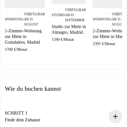
VERFÜGBAR
VERFÜGBAR
VERFÜG
STUDIO
AB 01
■
WOHNUNG
AB 31
WOHNUNG
AB 31
SEPTEMBER
■
■
AUGUST
AUGUST
Studio zur Miete in
1-Zimmer-Wohnung
2-Zimmer-Wohnu
Almagro, Madrid.
zur Miete in
zur Miete in Madri
1590 €
/
Monat
Guindalera, Madrid
2395 €
/
Monat
1700 €
/
Monat
Wie du buchen kannst
SCHRITT 1
Finde dein Zuhause