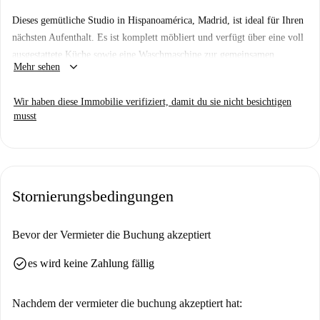
Dieses gemütliche Studio in Hispanoamérica, Madrid, ist ideal für Ihren
nächsten Aufenthalt. Es ist komplett möbliert und verfügt über eine voll
ausgestattete Küche sowie eine Waschmaschine zur gemeinsamen
keyboard_arrow_down
Mehr sehen
Nutzung. Die Unterkunft wurde von Spotahome persönlich geprüft.
Hispanoamérica ist ein lebendiges Viertel Madrids mit vielen
Wir haben diese Immobilie verifiziert, damit du sie nicht besichtigen
Annehmlichkeiten. In der Nähe finden Sie beliebte Restaurants wie El
musst
Casinillo II und den Markt Dia, die Ihnen vielfältige Möglichkeiten zum
Essen und Einkaufen bieten.
Stornierungsbedingungen
Bevor der Vermieter die Buchung akzeptiert
check_circle
es wird keine Zahlung fällig
Nachdem der vermieter die buchung akzeptiert hat: