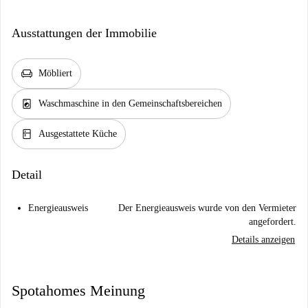
Ausstattungen der Immobilie
chair
Möbliert
local_laundry_service
Waschmaschine in den Gemeinschaftsbereichen
kitchen
Ausgestattete Küche
Detail
Energieausweis
Der Energieausweis wurde von den Vermieter
angefordert.
Details anzeigen
Spotahomes Meinung