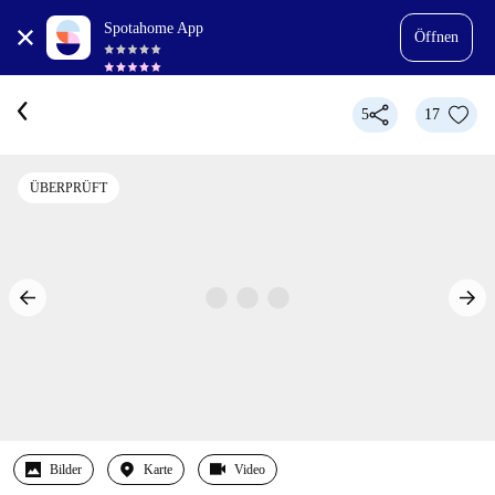
Spotahome App
Öffnen
5
17
ÜBERPRÜFT
Bilder
Karte
Video