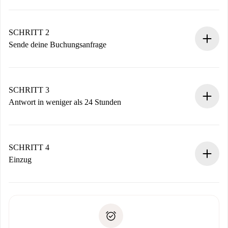
100% Online-Buchungsprozess.
Verifizierte Wohnungen und Vermieter.
Du erhältst alle notwendigen Informationen im Voraus.
SCHRITT 2
Sende deine Buchungsanfrage
Sende grundlegende Informationen zu deinem Profil und
deiner Zahlungsmethode.
Denk daran, dass wir dich erst belasten, wenn der
SCHRITT 3
Vermieter zustimmt.
Antwort in weniger als 24 Stunden
Der Vermieter hat bis zu 24 Stunden Zeit zu bestätigen.
Sobald die Buchung akzeptiert ist, belasten wir dich und
stellen den Kontakt her.
SCHRITT 4
Wenn der Vermieter ablehnen muss, entstehen keine
Einzug
Kosten und wir schlagen Alternativen vor.
Kläre mit dem Vermieter die Ankunftsdetails,
Benötigte Dokumente bei „
Spotahome plus
“-Objekten.
Schlüsselübergabe usw.
Personalausweis oder Reisepass
Spotahome überweist die erste Zahlung nur, wenn du keine
Zahlungsfähigkeitsnachweis
Probleme meldest.
Bankeinzug