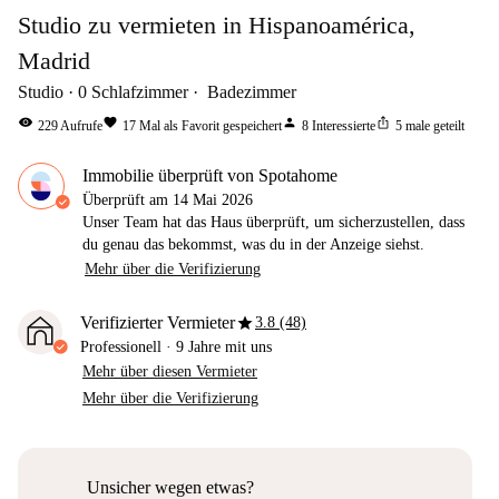
Studio zu vermieten in Hispanoamérica,
Madrid
Studio
0
Schlafzimmer
Badezimmer
visibility
favorite
person
ios_share
229
Aufrufe
17
Mal als Favorit gespeichert
8
Interessierte
5
male geteilt
Immobilie überprüft von Spotahome
Überprüft am
14 Mai 2026
Unser Team hat das Haus überprüft, um sicherzustellen, dass
du genau das bekommst, was du in der Anzeige siehst.
Mehr über die Verifizierung
star
Verifizierter Vermieter
3.8 (48)
Professionell
·
9 Jahre
mit uns
Mehr über diesen Vermieter
Mehr über die Verifizierung
Unsicher wegen etwas?