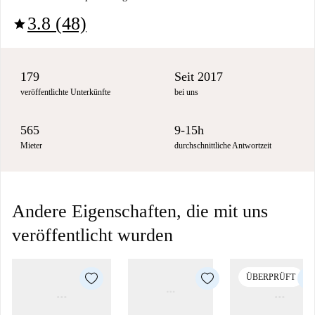
3.8 (48)
star
179
Seit 2017
veröffentlichte Unterkünfte
bei uns
565
9-15h
Mieter
durchschnittliche Antwortzeit
Andere Eigenschaften, die mit uns
veröffentlicht wurden
ÜBERPRÜFT