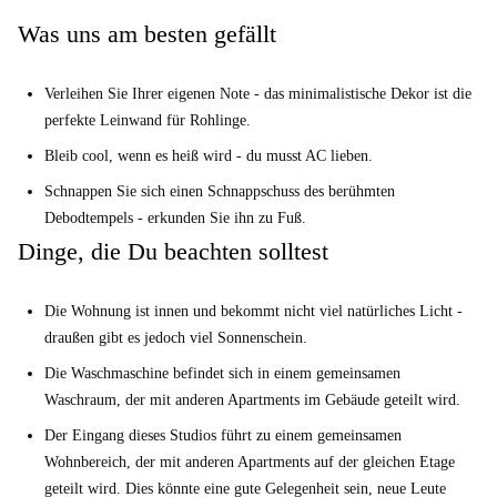
Partygaztambide und Bicicleta Abandonada. Diese Sehenswürdigkeiten
Was uns am besten gefällt
und kulturellen Highlights sind bequem zu Fuß erreichbar und bieten
Ihnen stets etwas Spannendes zu entdecken.
Verleihen Sie Ihrer eigenen Note - das minimalistische Dekor ist die
perfekte Leinwand für Rohlinge.
Bleib cool, wenn es heiß wird - du musst AC lieben.
Schnappen Sie sich einen Schnappschuss des berühmten
Debodtempels - erkunden Sie ihn zu Fuß.
Dinge, die Du beachten solltest
Die Wohnung ist innen und bekommt nicht viel natürliches Licht -
draußen gibt es jedoch viel Sonnenschein.
Die Waschmaschine befindet sich in einem gemeinsamen
Waschraum, der mit anderen Apartments im Gebäude geteilt wird.
Der Eingang dieses Studios führt zu einem gemeinsamen
Wohnbereich, der mit anderen Apartments auf der gleichen Etage
geteilt wird. Dies könnte eine gute Gelegenheit sein, neue Leute