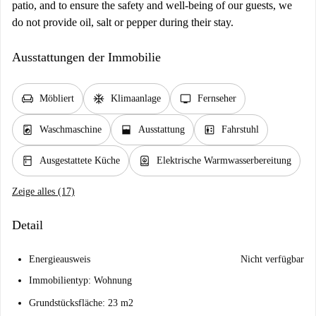
patio, and to ensure the safety and well-being of our guests, we
do not provide oil, salt or pepper during their stay.
Ausstattungen der Immobilie
chair
ac_unit
tv
Möbliert
Klimaanlage
Fernseher
local_laundry_service
window_open
elevator
Waschmaschine
Ausstattung
Fahrstuhl
kitchen
water_heater
Ausgestattete Küche
Elektrische Warmwasserbereitung
Zeige alles (17)
Detail
Energieausweis
Nicht verfügbar
Immobilientyp: Wohnung
Grundstücksfläche: 23 m2