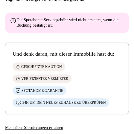
error
Die Spotahome Servicegebühr wird
nicht erstattet
, wenn die
Buchung bestätigt ist.
Und denk daran, mit dieser Immobilie hast du:
lock
GESCHÜTZTE KAUTION
check_circle
VERIFIZIERTER VERMIETER
SPOTAHOME GARANTIE
24H UM DEIN NEUES ZUHAUSE ZU ÜBERPRÜFEN
Mehr über Stornierungen erfahren