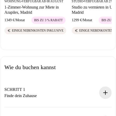
WOHNUNG
VERFÜGBAR AB 08 AUGUST
STUDIO
VERFÜGBAR AB 27 
■
■
1-Zimmer-Wohnung zur Miete in
Studio zu vermieten in Uni
Arapiles, Madrid
Madrid
1349 €
/
Monat
1299 €
/
Monat
BIS ZU 3 % RABATT
BIS ZU 3
euro
euro
EINIGE NEBENKOSTEN INKLUSIVE
EINIGE NEBENKOSTEN 
Wie du buchen kannst
SCHRITT 1
Finde dein Zuhause
100% Online-Buchungsprozess.
Verifizierte Wohnungen und Vermieter.