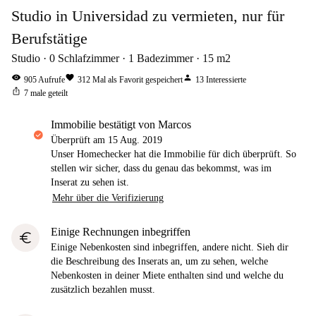
Studio in Universidad zu vermieten, nur für
Berufstätige
Studio
0
Schlafzimmer
1
Badezimmer
15
m2
visibility
favorite
person
905
Aufrufe
312
Mal als Favorit gespeichert
13
Interessierte
ios_share
7
male geteilt
Immobilie bestätigt von Marcos
Überprüft am
15 Aug. 2019
Unser Homechecker hat die Immobilie für dich überprüft. So
stellen wir sicher, dass du genau das bekommst, was im
Inserat zu sehen ist.
Mehr über die Verifizierung
Einige Rechnungen inbegriffen
euro
Einige Nebenkosten sind inbegriffen, andere nicht. Sieh dir
die Beschreibung des Inserats an, um zu sehen, welche
Nebenkosten in deiner Miete enthalten sind und welche du
zusätzlich bezahlen musst.