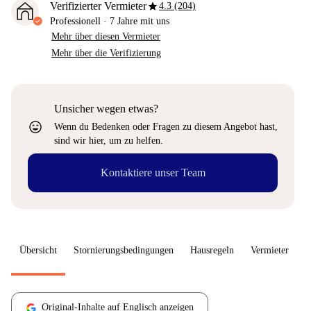
star
Verifizierter Vermieter
4.3 (204)
Professionell
·
7 Jahre
mit uns
Mehr über diesen Vermieter
Mehr über die Verifizierung
Unsicher wegen etwas?
sentiment_very_satisfied
Wenn du Bedenken oder Fragen zu diesem Angebot hast,
sind wir hier, um zu helfen.
Kontaktiere unser Team
Übersicht
Stornierungsbedingungen
Hausregeln
Vermieter
W
Original-Inhalte auf Englisch anzeigen