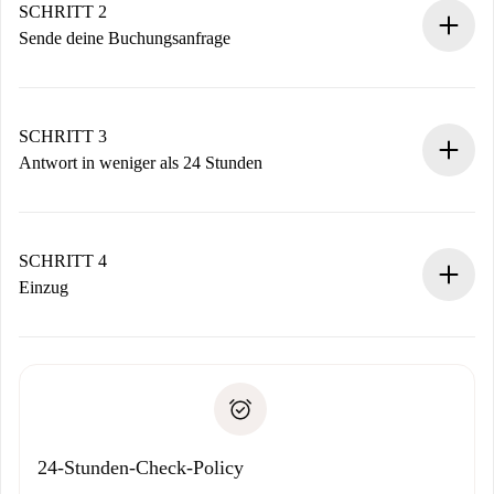
Du erhältst alle notwendigen Informationen im Voraus.
SCHRITT 2
Sende deine Buchungsanfrage
Sende grundlegende Informationen zu deinem Profil und
deiner Zahlungsmethode.
Denk daran, dass wir dich erst belasten, wenn der
SCHRITT 3
Vermieter zustimmt.
Antwort in weniger als 24 Stunden
Der Vermieter hat bis zu 24 Stunden Zeit zu bestätigen.
Sobald die Buchung akzeptiert ist, belasten wir dich und
stellen den Kontakt her.
SCHRITT 4
Wenn der Vermieter ablehnen muss, entstehen keine
Einzug
Kosten und wir schlagen Alternativen vor.
Kläre mit dem Vermieter die Ankunftsdetails,
Benötigte Dokumente bei „
Spotahome plus
“-Objekten.
Schlüsselübergabe usw.
Personalausweis oder Reisepass
Spotahome überweist die erste Zahlung nur, wenn du keine
Zahlungsfähigkeitsnachweis
Probleme meldest.
Bankeinzug
24-Stunden-Check-Policy