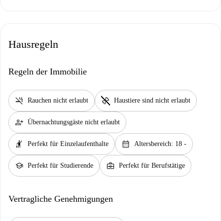
Hausregeln
Regeln der Immobilie
smoke_free
pet_supplies
Rauchen nicht erlaubt
Haustiere sind nicht erlaubt
person_add
Übernachtungsgäste nicht erlaubt
hail
calendar_month
Perfekt für Einzelaufenthalte
Altersbereich: 18 -
school
business_center
Perfekt für Studierende
Perfekt für Berufstätige
Vertragliche Genehmigungen