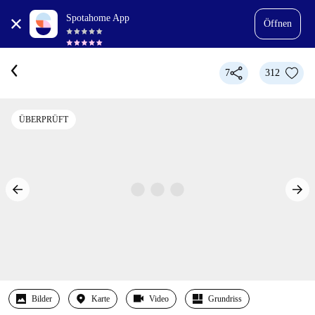
Spotahome App
Öffnen
7
312
ÜBERPRÜFT
Bilder
Karte
Video
Grundriss