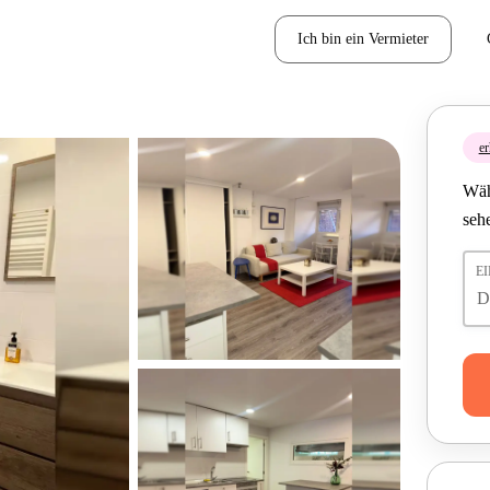
Ich bin ein Vermieter
er
Wäh
seh
E