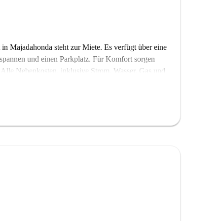
in Majadahonda steht zur Miete. Es verfügt über eine
tspannen und einen Parkplatz. Für Komfort sorgen
 Alle Nebenkosten, inklusive Strom, Wasser, Gas und
astronomieszene. In der Nähe finden Sie zahlreiche
's House of Lamb mit einer großen Auswahl an
ensstil, der Komfort und kulinarische Entdeckungen
llen Angebot.