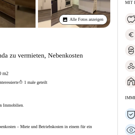
MIT 
Alle Fotos anzeigen
euro
da zu vermieten, Nebenkosten
0
m2
ios_share
nteressierte
1
male geteilt
IMM
ien Immobilien.
enkosten – Miete und Betriebskosten in einem für ein