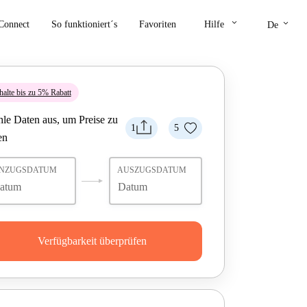
keyboard_arrow_down
keyboard_arrow_down
Connect
So funktioniert´s
Favoriten
Hilfe
De
halte bis zu 5% Rabatt
le Daten aus, um Preise zu
1
5
en
INZUGSDATUM
AUSZUGSDATUM
Verfügbarkeit überprüfen