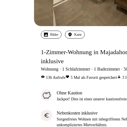
Bilder
Karte
1-Zimmer-Wohnung in Majadahon
inklusive
Wohnung
1
Schlafzimmer
1
Badezimmer
5
visibility
favorite
person
136
Aufrufe
5
Mal als Favorit gespeichert
3
I
Ohne Kaution
Jackpot! Dies ist eines unserer kautionsfre
Nebenkosten inklusive
euro
Sorgenfreies Wohnen mit inbegriffenen Neb
unkompliziertes Mietverhältnis.