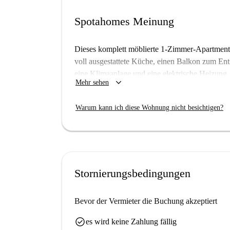
Spotahomes Meinung
Dieses komplett möblierte 1-Zimmer-Apartment 
voll ausgestattete Küche, einen Balkon zum En
eine Klimaanlage und eine elektrische Heizung.
keyboard_arrow_down
Mehr sehen
WLAN, sind in der Miete enthalten.
Majadahonda ist bekannt für seine vielfältige G
Warum kann ich diese Wohnung nicht besichtigen?
Restaurants wie Bunji, Tony Roma's und Pedro
Gerichten. Diese Lage bietet einen idealen Leb
vereint. Erleben Sie Majadahonda mit diesem to
Stornierungsbedingungen
Bevor der Vermieter die Buchung akzeptiert
check_circle
es wird keine Zahlung fällig