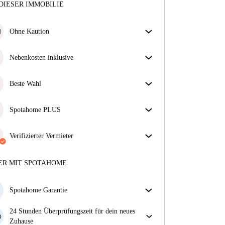
DIESER IMMOBILIE
Ohne Kaution
Jackpot! Dies ist eines unserer kautionsfreien
Immobilien.
Nebenkosten inklusive
Sorgenfreies Wohnen mit inbegriffenen Nebenkosten
– Miete und Betriebskosten in einem für ein
Beste Wahl
unkompliziertes Mietverhältnis.
Für dich ausgewählte Immobilien mit fantastischen
Preisen, Verfügbarkeit und erstklassiger Qualität.
Spotahome PLUS
Bietet den sichersten Aufenthalt für unsere Mieter,
indem Zugang zu höchsten Sicherheitsstandards und
Verifizierter Vermieter
zusätzlicher Unterstützung während der Mietdauer
Privat
·
2 Jahre
mit uns
gewährt wird.
Mehr anzeigen
Mehr über diesen Vermieter
ER MIT SPOTAHOME
Mehr über die Verifizierung
Spotahome Garantie
Falls der Vermieter deine Buchung kurzfristig
24 Stunden Überprüfungszeit für dein neues
storniert, werden wir dir entweder A) ein Hotel
Zuhause