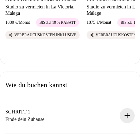
Studio zu vermieten in La Victoria,
Studio zu vermieten in La V
Malaga
Málaga
1880 €
/
Monat
1875 €
/
Monat
BIS ZU 10 % RABATT
BIS ZU 10
euro
euro
VERBRAUCHSKOSTEN INKLUSIVE
VERBRAUCHSKOSTEN I
Wie du buchen kannst
SCHRITT 1
Finde dein Zuhause
100% Online-Buchungsprozess.
Verifizierte Wohnungen und Vermieter.