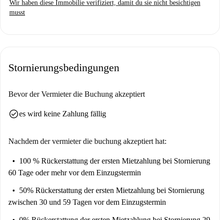
Wir haben diese Immobilie verifiziert, damit du sie nicht besichtigen
werden.
musst
La Victoria ist ein lebendiges Viertel mit bekannten Sehenswürdigkeiten
in der Nähe, darunter die Estatua de Miguel de los Reyes und die Plaza
de la Victoria. Hier erwarten Sie kulturelle und historische Erlebnisse in
unmittelbarer Nähe. Weitere Attraktionen wie die Mezquitas Funerarias
Stornierungsbedingungen
de Málaga und der Torre Blanca sind ebenfalls schnell zu erreichen und
sorgen für einen abwechslungsreichen Lebensstil in einem der
pulsierenden Viertel Málagas.
Bevor der Vermieter die Buchung akzeptiert
check_circle
es wird keine Zahlung fällig
Nachdem der vermieter die buchung akzeptiert hat:
100 % Rückerstattung der ersten Mietzahlung
bei Stornierung
60 Tage oder mehr vor dem Einzugstermin
50% Rückerstattung der ersten Mietzahlung
bei Stornierung
zwischen 30 und 59 Tagen vor dem Einzugstermin
0% Rückerstattung der ersten Mietzahlung
bei Stornierung 29