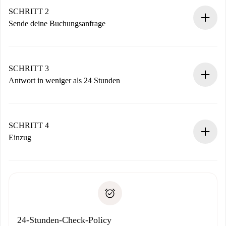
Du erhältst alle notwendigen Informationen im Voraus.
SCHRITT 2
Sende deine Buchungsanfrage
Sende grundlegende Informationen zu deinem Profil und
deiner Zahlungsmethode.
Denk daran, dass wir dich erst belasten, wenn der
SCHRITT 3
Vermieter zustimmt.
Antwort in weniger als 24 Stunden
Der Vermieter hat bis zu 24 Stunden Zeit zu bestätigen.
Sobald die Buchung akzeptiert ist, belasten wir dich und
stellen den Kontakt her.
SCHRITT 4
Wenn der Vermieter ablehnen muss, entstehen keine
Einzug
Kosten und wir schlagen Alternativen vor.
Kläre mit dem Vermieter die Ankunftsdetails,
Benötigte Dokumente bei „
Spotahome plus
“-Objekten.
Schlüsselübergabe usw.
Personalausweis oder Reisepass
Spotahome überweist die erste Zahlung nur, wenn du keine
Zahlungsfähigkeitsnachweis
Probleme meldest.
Bankeinzug
24-Stunden-Check-Policy