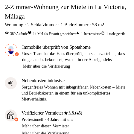
2-Zimmer-Wohnung zur Miete in La Victoria,
Málaga
Wohnung
2
Schlafzimmer
1
Badezimmer
58
m2
visibility
favorite
person
ios_share
389
Aufrufe
14
Mal als Favorit gespeichert
1
Interessierte
1
male geteilt
Immobilie überprüft von Spotahome
Unser Team hat das Haus überprüft, um sicherzustellen, dass
du genau das bekommst, was du in der Anzeige siehst.
Mehr über die Verifizierung
Nebenkosten inklusive
euro
Sorgenfreies Wohnen mit inbegriffenen Nebenkosten – Miete
und Betriebskosten in einem für ein unkompliziertes
Mietverhältnis.
star
Verifizierter Vermieter
3.8 (45)
Professionell
·
4 Jahre
mit uns
Mehr über diesen Vermieter
Mehr über die Verifizierung