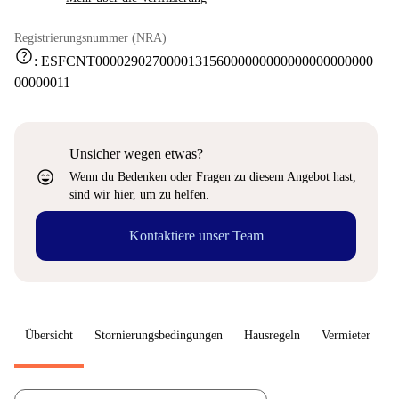
Registrierungsnummer (NRA)
help
:
ESFCNT000029027000013156000000000000000000000
00000011
Unsicher wegen etwas?
sentiment_very_satisfied
Wenn du Bedenken oder Fragen zu diesem Angebot hast,
sind wir hier, um zu helfen.
Kontaktiere unser Team
Übersicht
Stornierungsbedingungen
Hausregeln
Vermieter
W