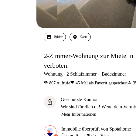
Bilder
Karte
2-Zimmer-Wohnung zur Miete in 
verboten.
Wohnung
2
Schlafzimmer
Badezimmer
visibility
favorite
person
807
Aufrufe
45
Mal als Favorit gespeichert
3
Geschützte Kaution
lock
Wir sind für dich da! Wenn dein Vermiet
Mehr Informationen
Immobilie überprüft von Spotahome
Überprüft am
28 Okt. 2025