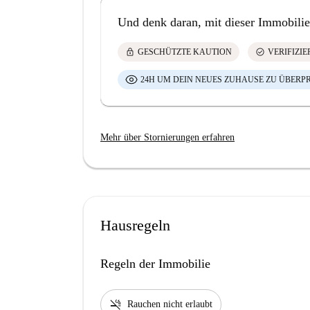
Und denk daran, mit dieser Immobilie
lock
check_circle
GESCHÜTZTE KAUTION
VERIFIZI
24H UM DEIN NEUES ZUHAUSE ZU ÜBERP
Mehr über Stornierungen erfahren
Hausregeln
Regeln der Immobilie
smoke_free
Rauchen nicht erlaubt