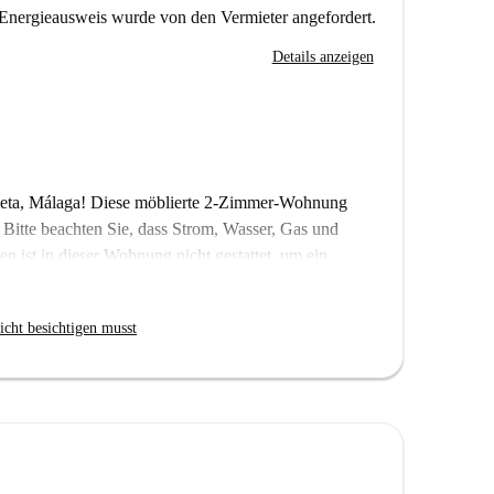
Energieausweis wurde von den Vermieter angefordert.
Details anzeigen
eta, Málaga! Diese möblierte 2-Zimmer-Wohnung
 Bitte beachten Sie, dass Strom, Wasser, Gas und
 ist in dieser Wohnung nicht gestattet, um ein
rleisten. Das Gebäude verfügt über einen Aufzug
icht besichtigen musst
Goleta und ist in der Nähe zahlreicher
aktionen gehören das Tribuna de Los Pobres, das
Andalusien und viele weitere kulturelle
veranschaulichen. Genießen Sie das Leben im Herzen
eiten direkt vor Ihrer Haustür!