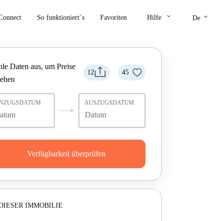
keyboard_arrow_down
keyboard_arrow_down
Connect
So funktioniert´s
Favoriten
Hilfe
De
le Daten aus, um Preise
12
45
sehen
INZUGSDATUM
AUSZUGSDATUM
Verfügbarkeit überprüfen
DIESER IMMOBILIE