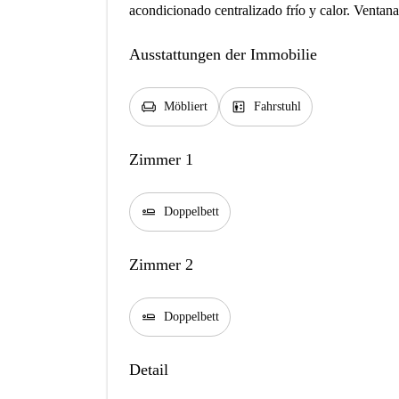
acondicionado centralizado frío y calor. Ventanas
Ausstattungen der Immobilie
chair
elevator
Möbliert
Fahrstuhl
Zimmer 1
airline_seat_flat
Doppelbett
Zimmer 2
airline_seat_flat
Doppelbett
Detail