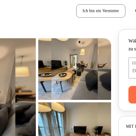
Ich bin ein Vermieter
Wäh
zu 
E
MIT 