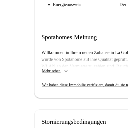
Energieausweis
Der 
Spotahomes Meinung
Willkommen in Ihrem neuen Zuhause in La Gol
wurde von Spotahome auf ihre Qualität geprüft.
WLAN an den Vermieter zu zahlen sind. Rauchen
keyboard_arrow_down
Mehr sehen
sauberes und angenehmes Wohnumfeld zu gewäh
für zusätzlichen Komfort.
Wir haben diese Immobilie verifiziert, damit du sie n
Diese Wohnung liegt im pulsierenden Viertel La 
Sehenswürdigkeiten. Zu den nahegelegenen Attr
öffentliche Gebäude für Tourismus und Sport in 
Sehenswürdigkeiten, die Málagas reiches Erbe 
der Stadt mit all diesen spannenden Annehmlichk
Stornierungsbedingungen