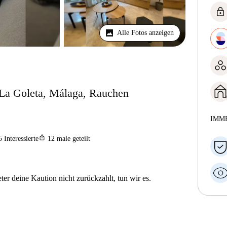
lock
Alle Fotos anzeigen
La Goleta, Málaga, Rauchen
IMM
ios_share
5
Interessierte
12
male geteilt
er deine Kaution nicht zurückzahlt, tun wir es.