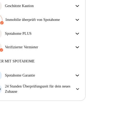
Geschützte Kaution
Wir sind für dich da! Wenn dein Vermieter deine
Kaution nicht zurückzahlt, tun wir es.
Immobilie überprüft von Spotahome
Mehr Informationen
Unser Team hat das Haus überprüft, um
sicherzustellen, dass du genau das bekommst, was du
Spotahome PLUS
in der Anzeige siehst.
Bietet den sichersten Aufenthalt für unsere Mieter,
Mehr über die Verifizierung
indem Zugang zu höchsten Sicherheitsstandards und
Verifizierter Vermieter
zusätzlicher Unterstützung während der Mietdauer
Privat
·
10 Monate
bei uns
gewährt wird.
Mehr anzeigen
Mehr über diesen Vermieter
ER MIT SPOTAHOME
Mehr über die Verifizierung
Spotahome Garantie
Falls der Vermieter deine Buchung kurzfristig
24 Stunden Überprüfungszeit für dein neues
storniert, werden wir dir entweder A) ein Hotel
Zuhause
bezahlen und dir helfen eine neue Wohnung zu
Bei Abweichungen vom Inserat, melde dich sofort
finden oder B) den gezahlten Betrag vollständig
innerhalb von 24 Stunden, damit wir das Problem
zurückerstatten.
lösen können.