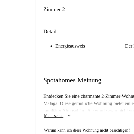
Zimmer 2
Detail
Energieausweis
Der 
Spotahomes Meinung
Entdecken Sie eine charmante 2-Zimmer-Wohnu
Málaga. Diese gemütliche Wohnung bietet ein 
familiärer Atmosphäre. Sie wurde zwar nicht vo
keyboard_arrow_down
Mehr sehen
Vermieter, die auf Spotahome inserieren, einen
beruhigt sein können.
Warum kann ich diese Wohnung nicht besichtigen?