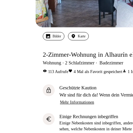
Bilder
Karte
2-Zimmer-Wohnung in Alhaurín el
Wohnung
2
Schlafzimmer
Badezimmer
visibility
favorite
person
113
Aufrufe
4
Mal als Favorit gespeichert
1
I
Geschützte Kaution
lock
Wir sind für dich da! Wenn dein Vermiet
Mehr Informationen
Einige Rechnungen inbegriffen
euro
Einige Nebenkosten sind inbegriffen, andere
sehen, welche Nebenkosten in deiner Miete 