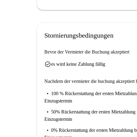
In der Gemeinde Alhaurín el Grande gelegen, be
wie dem Café & Tapas La Plaza und der Bar H
Coviran. Diese lebendige Gegend vereint Komfor
die gerne wohnen. Lassen Sie sich diese Gelege
Stornierungsbedingungen
Bevor der Vermieter die Buchung akzeptiert
check_circle
es wird keine Zahlung fällig
Nachdem der vermieter die buchung akzeptiert h
100 % Rückerstattung der ersten Mietzahlu
Einzugstermin
50% Rückerstattung der ersten Mietzahlung
Einzugstermin
0% Rückerstattung der ersten Mietzahlung
b