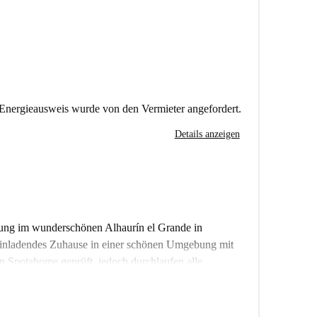
Energieausweis wurde von den Vermieter angefordert.
Details anzeigen
ng im wunderschönen Alhaurín el Grande in
einladendes Zuhause in einer schönen Umgebung mit
n Spotahome geprüft, jedoch durchlaufen alle
 umfassenden Überprüfungsprozess, sodass Sie