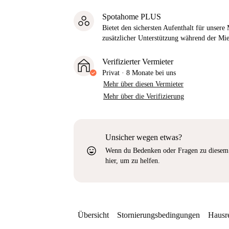
Spotahome PLUS
Bietet den sichersten Aufenthalt für unser
zusätzlicher Unterstützung während der Mi
Verifizierter Vermieter
Privat
·
8 Monate
bei uns
Mehr über diesen Vermieter
Mehr über die Verifizierung
Unsicher wegen etwas?
sentiment_very_satisfied
Wenn du Bedenken oder Fragen zu diesem 
hier, um zu helfen.
Übersicht
Stornierungsbedingungen
Hausr