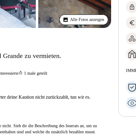
lock
Alle Fotos anzeigen
euro
 Grande zu vermieten.
IMM
ios_share
nteressierte
1
male geteilt
er deine Kaution nicht zurückzahlt, tun wir es.
 nicht. Sieh dir die Beschreibung des Inserats an, um zu
enthalten sind und welche du zusätzlich bezahlen musst.