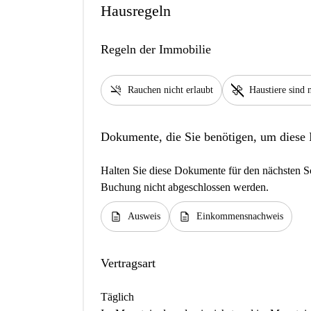
Hausregeln
Regeln der Immobilie
smoke_free
pet_supplies
Rauchen nicht erlaubt
Haustiere sind n
Dokumente, die Sie benötigen, um diese
Halten Sie diese Dokumente für den nächsten Sc
Buchung nicht abgeschlossen werden.
description
description
Ausweis
Einkommensnachweis
Vertragsart
Täglich