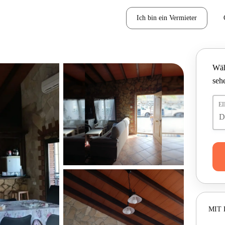
Ich bin ein Vermieter
Wäh
seh
E
MIT 