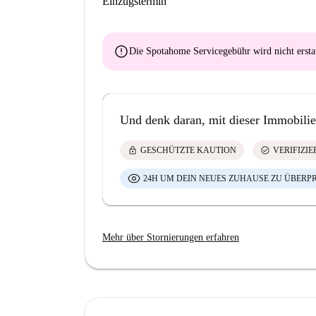
Einzugstermin
error
Die Spotahome Servicegebühr wird
nicht ersta
Und denk daran, mit dieser Immobilie
lock
check_circle
GESCHÜTZTE KAUTION
VERIFIZI
24H UM DEIN NEUES ZUHAUSE ZU ÜBERP
Mehr über Stornierungen erfahren