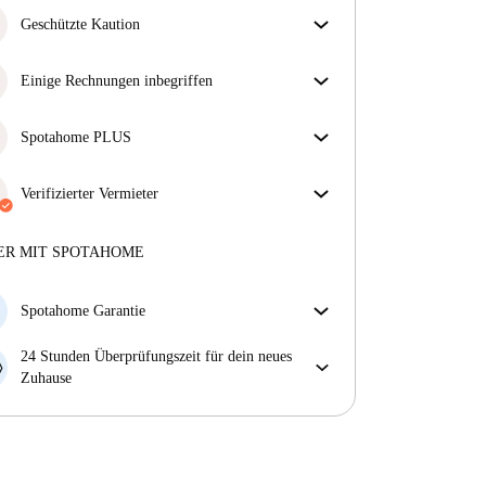
Geschützte Kaution
Wir sind für dich da! Wenn dein Vermieter deine
Kaution nicht zurückzahlt, tun wir es.
Einige Rechnungen inbegriffen
Mehr Informationen
Einige Nebenkosten sind inbegriffen, andere nicht.
Sieh dir die Beschreibung des Inserats an, um zu
Spotahome PLUS
sehen, welche Nebenkosten in deiner Miete enthalten
Bietet den sichersten Aufenthalt für unsere Mieter,
sind und welche du zusätzlich bezahlen musst.
indem Zugang zu höchsten Sicherheitsstandards und
Verifizierter Vermieter
zusätzlicher Unterstützung während der Mietdauer
Privat
·
8 Monate
bei uns
gewährt wird.
Mehr anzeigen
Mehr über diesen Vermieter
ER MIT SPOTAHOME
Mehr über die Verifizierung
Spotahome Garantie
Falls der Vermieter deine Buchung kurzfristig
24 Stunden Überprüfungszeit für dein neues
storniert, werden wir dir entweder A) ein Hotel
Zuhause
bezahlen und dir helfen eine neue Wohnung zu
Bei Abweichungen vom Inserat, melde dich sofort
finden oder B) den gezahlten Betrag vollständig
innerhalb von 24 Stunden, damit wir das Problem
zurückerstatten.
lösen können.