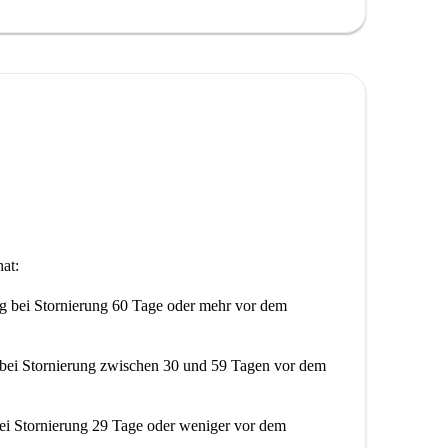
finden Sie sich in der Nähe von beliebten Lokalen
amburguesería La Cantina sowie dem Supermarkt
t mit einer freundlichen Atmosphäre – ideal für alle,
nheit nicht entgehen!
at:
ng
bei Stornierung 60 Tage oder mehr vor dem
bei Stornierung zwischen 30 und 59 Tagen vor dem
ei Stornierung 29 Tage oder weniger vor dem