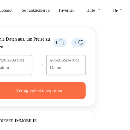
keyboard_arrow_down
keyboard_arrow_down
Connect
So funktioniert´s
Favoriten
Hilfe
De
le Daten aus, um Preise zu
1
4
en
INZUGSDATUM
AUSZUGSDATUM
Verfügbarkeit überprüfen
DIESER IMMOBILIE