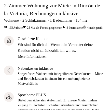
2-Zimmer-Wohnung zur Miete in Rincón de
la Victoria, Rechnungen inklusive
Wohnung
2
Schlafzimmer
1
Badezimmer
134
m2
visibility
favorite
person
ios_share
165
Aufrufe
25
Mal als Favorit gespeichert
8
Interessierte
4
male geteilt
Geschützte Kaution
lock
Wir sind für dich da! Wenn dein Vermieter deine
Kaution nicht zurückzahlt, tun wir es.
Mehr Informationen
Nebenkosten inklusive
euro
Sorgenfreies Wohnen mit inbegriffenen Nebenkosten – Miete
und Betriebskosten in einem für ein unkompliziertes
Mietverhältnis.
Spotahome PLUS
Bietet den sichersten Aufenthalt für unsere Mieter, indem
Zugang zu höchsten Sicherheitsstandards und zusätzlicher