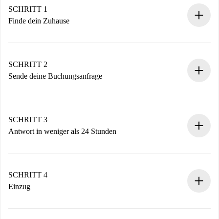
SCHRITT 1
Finde dein Zuhause
100% Online-Buchungsprozess.
Verifizierte Wohnungen und Vermieter.
Du erhältst alle notwendigen Informationen im Voraus.
SCHRITT 2
Sende deine Buchungsanfrage
Sende grundlegende Informationen zu deinem Profil und
deiner Zahlungsmethode.
Denk daran, dass wir dich erst belasten, wenn der
SCHRITT 3
Vermieter zustimmt.
Antwort in weniger als 24 Stunden
Der Vermieter hat bis zu 24 Stunden Zeit zu bestätigen.
Sobald die Buchung akzeptiert ist, belasten wir dich und
stellen den Kontakt her.
SCHRITT 4
Wenn der Vermieter ablehnen muss, entstehen keine
Einzug
Kosten und wir schlagen Alternativen vor.
Kläre mit dem Vermieter die Ankunftsdetails,
Benötigte Dokumente bei „
Spotahome plus
“-Objekten.
Schlüsselübergabe usw.