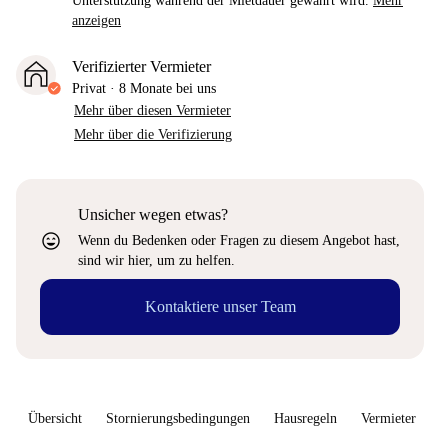
Unterstützung während der Mietdauer gewährt wird.
Mehr
anzeigen
Verifizierter Vermieter
Privat
·
8 Monate
bei uns
Mehr über diesen Vermieter
Mehr über die Verifizierung
Unsicher wegen etwas?
sentiment_very_satisfied
Wenn du Bedenken oder Fragen zu diesem Angebot hast,
sind wir hier, um zu helfen.
Kontaktiere unser Team
Übersicht
Stornierungsbedingungen
Hausregeln
Vermieter
W