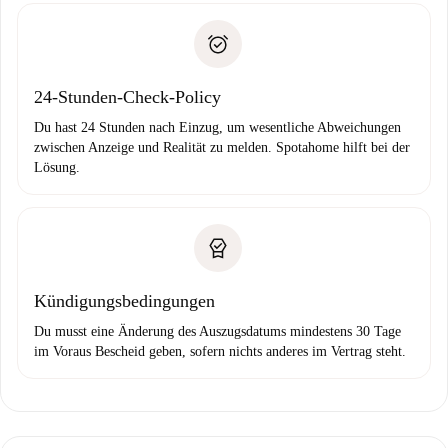
Personalausweis oder Reisepass
Spotahome überweist die erste Zahlung nur, wenn du keine
Zahlungsfähigkeitsnachweis
Probleme meldest.
Bankeinzug
24-Stunden-Check-Policy
Du hast 24 Stunden nach Einzug, um wesentliche Abweichungen
zwischen Anzeige und Realität zu melden. Spotahome hilft bei der
Lösung.
Kündigungsbedingungen
Du musst eine Änderung des Auszugsdatums mindestens 30 Tage
im Voraus Bescheid geben, sofern nichts anderes im Vertrag steht.