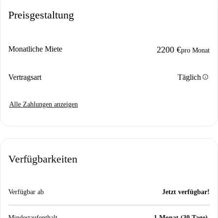
Preisgestaltung
Monatliche Miete
2200 €
pro Monat
info
Vertragsart
Täglich
Alle Zahlungen anzeigen
Verfügbarkeiten
Verfügbar ab
Jetzt verfügbar!
Mindestaufenthalt
1 Monat (30 Tage).