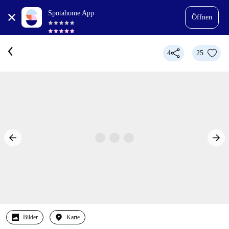
Spotahome App
Öffnen
4
25
Bilder
Karte