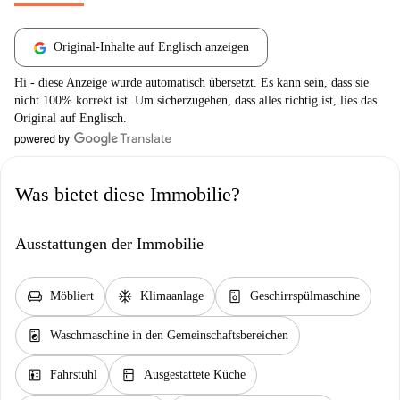
Original-Inhalte auf Englisch anzeigen
Hi - diese Anzeige wurde automatisch übersetzt. Es kann sein, dass sie
nicht 100% korrekt ist. Um sicherzugehen, dass alles richtig ist, lies das
Original auf Englisch.
Was bietet diese Immobilie?
Ausstattungen der Immobilie
chair
ac_unit
dishwasher_gen
Möbliert
Klimaanlage
Geschirrspülmaschine
local_laundry_service
Waschmaschine in den Gemeinschaftsbereichen
elevator
kitchen
Fahrstuhl
Ausgestattete Küche