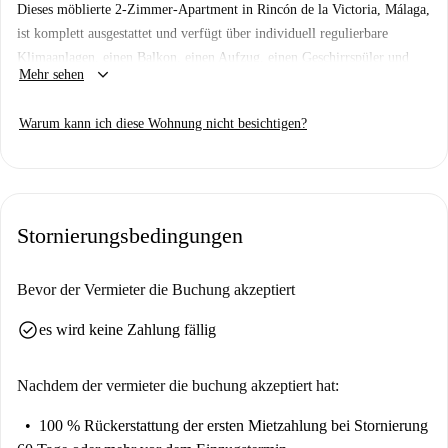
Dieses möblierte 2-Zimmer-Apartment in Rincón de la Victoria, Málaga,
ist komplett ausgestattet und verfügt über individuell regulierbare
Klimaanlagen, einen Balkon, einen Aufzug, einen Geschirrspüler und
keyboard_arrow_down
Mehr sehen
eine Waschmaschine zur Mitbenutzung. Die Wohnung bietet
Zentralheizung über die Klimaanlage und einen Parkplatz. Strom,
Warum kann ich diese Wohnung nicht besichtigen?
Wasser, Gas und WLAN sind inklusive.
Die Unterkunft befindet sich in Rincón de la Victoria, Málaga. In
unmittelbarer Nähe finden Sie verschiedene Restaurants wie die Bar und
La Casita de Susana sowie Attraktionen wie den Busbahnhof Vagón Tren
Stornierungsbedingungen
und El Molino. Weitere Sehenswürdigkeiten sind die Eisdiele Heladería
d'Ensueño und der Imbiss Isturk Kebab-Torre de Benagalbon, die für
Abwechslung und Unterhaltung sorgen und bequem zu Fuß erreichbar
Bevor der Vermieter die Buchung akzeptiert
sind.
check_circle
es wird keine Zahlung fällig
Nachdem der vermieter die buchung akzeptiert hat:
100 % Rückerstattung der ersten Mietzahlung
bei Stornierung