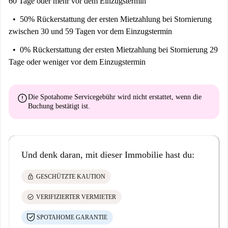
60 Tage oder mehr vor dem Einzugstermin
50% Rückerstattung der ersten Mietzahlung
bei Stornierung
zwischen 30 und 59 Tagen vor dem Einzugstermin
0% Rückerstattung der ersten Mietzahlung
bei Stornierung 29
Tage oder weniger vor dem Einzugstermin
error
Die Spotahome Servicegebühr wird
nicht erstattet
, wenn die
Buchung bestätigt ist.
Und denk daran, mit dieser Immobilie hast du:
lock
GESCHÜTZTE KAUTION
check_circle
VERIFIZIERTER VERMIETER
SPOTAHOME GARANTIE