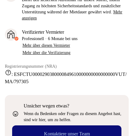
Zugang zu höchsten Sicherheitsstandards und zusätzlicher
Unterstützung während der Mietdauer gewährt wird.
Mehr
anzeigen
Verifizierter Vermieter
Professionell
·
6 Monate
bei uns
Mehr über diesen Vermieter
Mehr über die Verifizierung
Registrierungsnummer (NRA)
help
:
ESFCTU0000290380000849610000000000000000VUT/
MA/797305
Unsicher wegen etwas?
sentiment_very_satisfied
Wenn du Bedenken oder Fragen zu diesem Angebot hast,
sind wir hier, um zu helfen.
Kontaktiere unser Team