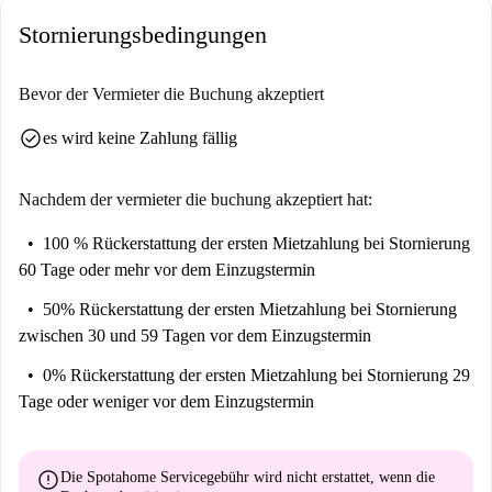
an zahlreiche Sehenswürdigkeiten in der Nähe. Genießen Sie
Stornierungsbedingungen
kulinarische Köstlichkeiten wie das Bar Juani, die Tienda Los Prados
und das Campero Die, die alle nur wenige Schritte entfernt sind. Der
historische Aussichtspunkt Mirador Castillo Málaga, der einen Einblick
Bevor der Vermieter die Buchung akzeptiert
in die lokale Geschichte bietet, ist ebenfalls gut zu erreichen. Die
check_circle
es wird keine Zahlung fällig
Universität Gudnaco Málaga befindet sich ebenfalls in der Nähe und
macht das Apartment somit zu einer idealen Wahl für Studierende und
Berufstätige im akademischen Bereich.
Nachdem der vermieter die buchung akzeptiert hat:
100 % Rückerstattung der ersten Mietzahlung
bei Stornierung
60 Tage oder mehr vor dem Einzugstermin
50% Rückerstattung der ersten Mietzahlung
bei Stornierung
zwischen 30 und 59 Tagen vor dem Einzugstermin
0% Rückerstattung der ersten Mietzahlung
bei Stornierung 29
Tage oder weniger vor dem Einzugstermin
error
Die Spotahome Servicegebühr wird
nicht erstattet
, wenn die