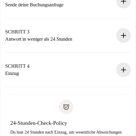
Sende deine Buchungsanfrage
Sende grundlegende Informationen zu deinem Profil und
deiner Zahlungsmethode.
Denk daran, dass wir dich erst belasten, wenn der
SCHRITT 3
Vermieter zustimmt.
Antwort in weniger als 24 Stunden
Der Vermieter hat bis zu 24 Stunden Zeit zu bestätigen.
Sobald die Buchung akzeptiert ist, belasten wir dich und
stellen den Kontakt her.
SCHRITT 4
Wenn der Vermieter ablehnen muss, entstehen keine
Einzug
Kosten und wir schlagen Alternativen vor.
Kläre mit dem Vermieter die Ankunftsdetails,
Benötigte Dokumente bei „
Spotahome plus
“-Objekten.
Schlüsselübergabe usw.
Personalausweis oder Reisepass
Spotahome überweist die erste Zahlung nur, wenn du keine
Zahlungsfähigkeitsnachweis
Probleme meldest.
Bankeinzug
24-Stunden-Check-Policy
Du hast 24 Stunden nach Einzug, um wesentliche Abweichungen