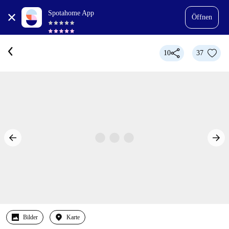
Spotahome App
Öffnen
10
37
Bilder
Karte