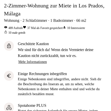
2-Zimmer-Wohnung zur Miete in Los Prados,
Málaga
Wohnung
2
Schlafzimmer
1
Badezimmer
66
m2
visibility
favorite
person
489
Aufrufe
37
Mal als Favorit gespeichert
10
Interessierte
ios_share
10
male geteilt
Geschützte Kaution
lock
Wir sind für dich da! Wenn dein Vermieter deine
Kaution nicht zurückzahlt, tun wir es.
Mehr Informationen
Einige Rechnungen inbegriffen
euro
Einige Nebenkosten sind inbegriffen, andere nicht. Sieh dir
die Beschreibung des Inserats an, um zu sehen, welche
Nebenkosten in deiner Miete enthalten sind und welche du
zusätzlich bezahlen musst.
Spotahome PLUS
Bietet den sichersten Aufenthalt für unsere Mieter, indem