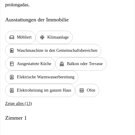
prolongadas.
Ausstattungen der Immobilie
chair
ac_unit
Möbliert
Klimaanlage
local_laundry_service
Waschmaschine in den Gemeinschaftsbereichen
kitchen
balcony
Ausgestattete Küche
Balkon oder Terrasse
water_heater
Elektrische Warmwasserbereitung
water_heater
oven_gen
Elektroheizung im ganzen Haus
Ofen
Zeige alles (13)
Zimmer 1