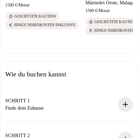
Mármoles Oeste, Malaga
1500 €
/
Monat
1500 €
/
Monat
lock
GESCHÜTZTE KAUTION
lock
GESCHÜTZTE KAUTION
euro
EINIGE NEBENKOSTEN INKLUSIVE
euro
EINIGE NEBENKOSTEN 
Wie du buchen kannst
SCHRITT 1
Finde dein Zuhause
100% Online-Buchungsprozess.
Verifizierte Wohnungen und Vermieter.
Du erhältst alle notwendigen Informationen im Voraus.
SCHRITT 2