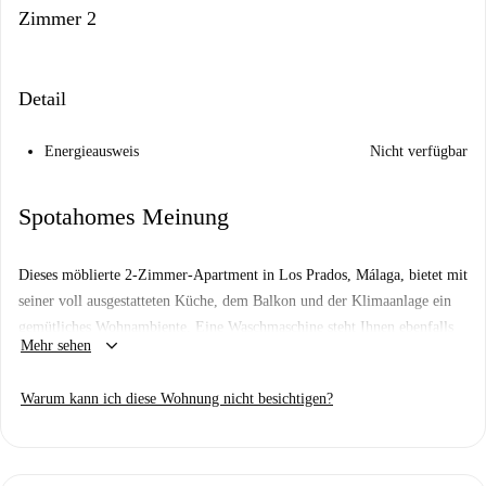
Zimmer 2
Detail
Energieausweis
Nicht verfügbar
Spotahomes Meinung
Dieses möblierte 2-Zimmer-Apartment in Los Prados, Málaga, bietet mit
seiner voll ausgestatteten Küche, dem Balkon und der Klimaanlage ein
gemütliches Wohnambiente. Eine Waschmaschine steht Ihnen ebenfalls
keyboard_arrow_down
Mehr sehen
zur Verfügung. Dank des Internetanschlusses bleiben Sie in Ihrem neuen
Zuhause stets verbunden. Bitte beachten Sie, dass Rauchen und Haustiere
Warum kann ich diese Wohnung nicht besichtigen?
in der Wohnung nicht gestattet sind. Die Ausstattung des Apartments
schafft einen komfortablen Wohnraum, der den Alltag erleichtert.
Das Apartment liegt in Los Prados und bietet eine günstige Anbindung