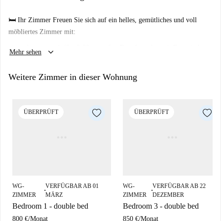
bietet eine moderne und einladende Atmosphäre für Ihren Aufenthalt in
Málaga. Die kürzlich renovierte Wohnung bietet moderne
🛏️ Ihr Zimmer Freuen Sie sich auf ein helles, gemütliches und voll
Annehmlichkeiten und eine fantastische Terrasse mit freiem Blick auf
möbliertes Zimmer mit:
die Stadt – perfekt zum Entspannen oder Genießen der Skyline von
einem bequemen 1,40 x 2,00 m großen Bett, komplett mit Bettwäsche,
Málaga!
keyboard_arrow_down
Mehr sehen
Handtüchern und Decken.
einem Schreibtisch und Stuhl an der sonnigsten Stelle des Zimmers, die
Weitere Zimmer in dieser Wohnung
die perfekte Lern- oder Arbeitsumgebung schaffen.
einem Deckenventilator für zusätzlichen Komfort.
ÜBERPRÜFT
ÜBERPRÜFT
gegen eine zusätzliche monatliche Gebühr ist das Zimmer auch für Paare
verfügbar
WG-
VERFÜGBAR AB 01
WG-
VERFÜGBAR AB 22
■
■
ZIMMER
MÄRZ
ZIMMER
DEZEMBER
Bedroom 1 - double bed
Bedroom 3 - double bed
800 €
/
Monat
850 €
/
Monat