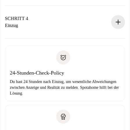
Der Vermieter hat bis zu 24 Stunden Zeit zu bestätigen.
Sobald die Buchung akzeptiert ist, belasten wir dich und
stellen den Kontakt her.
SCHRITT 4
Wenn der Vermieter ablehnen muss, entstehen keine
Einzug
Kosten und wir schlagen Alternativen vor.
Kläre mit dem Vermieter die Ankunftsdetails,
Benötigte Dokumente bei „
Spotahome plus
“-Objekten.
Schlüsselübergabe usw.
Personalausweis oder Reisepass
Spotahome überweist die erste Zahlung nur, wenn du keine
Zahlungsfähigkeitsnachweis
Probleme meldest.
Bankeinzug
24-Stunden-Check-Policy
Du hast 24 Stunden nach Einzug, um wesentliche Abweichungen
zwischen Anzeige und Realität zu melden. Spotahome hilft bei der
Lösung.