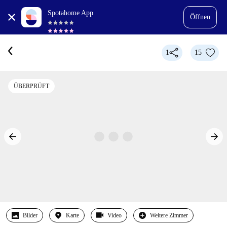
Spotahome App
Öffnen
1
15
ÜBERPRÜFT
Bilder
Karte
Video
Weitere Zimmer