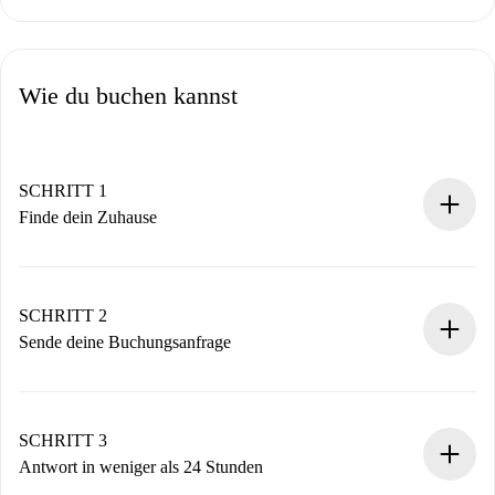
Wie du buchen kannst
SCHRITT 1
Finde dein Zuhause
100% Online-Buchungsprozess.
Verifizierte Wohnungen und Vermieter.
Du erhältst alle notwendigen Informationen im Voraus.
SCHRITT 2
Sende deine Buchungsanfrage
Sende grundlegende Informationen zu deinem Profil und
deiner Zahlungsmethode.
Denk daran, dass wir dich erst belasten, wenn der
SCHRITT 3
Vermieter zustimmt.
Antwort in weniger als 24 Stunden