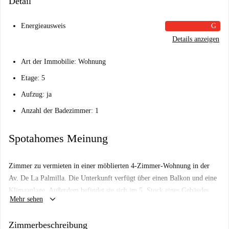
Detail
Energieausweis
G
Details anzeigen
Art der Immobilie: Wohnung
Etage: 5
Aufzug: ja
Anzahl der Badezimmer: 1
Spotahomes Meinung
Zimmer zu vermieten in einer möblierten 4-Zimmer-Wohnung in der
Av. De La Palmilla. Die Unterkunft verfügt über einen Balkon und eine
Klimaanlage. Außerdem befindet sie sich im 5. Stock eines Gebäudes
keyboard_arrow_down
Mehr sehen
mit Aufzug.
Diese stilvolle 130 m2 große Wohnung im lebhaften Viertel La Rosaleda
Zimmerbeschreibung