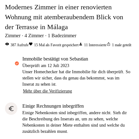
Modernes Zimmer in einer renovierten
Wohnung mit atemberaubendem Blick von
der Terrasse in Málaga
Zimmer
4
Zimmer
1
Badezimmer
visibility
favorite
person
ios_share
387
Aufrufe
15
Mal als Favorit gespeichert
11
Interessierte
1
male geteilt
Immobilie bestätigt von Sebastian
Überprüft am
12 Juli 2023
Unser Homechecker hat die Immobilie für dich überprüft. So
stellen wir sicher, dass du genau das bekommst, was im
Inserat zu sehen ist.
Mehr über die Verifizierung
Einige Rechnungen inbegriffen
euro
Einige Nebenkosten sind inbegriffen, andere nicht. Sieh dir
die Beschreibung des Inserats an, um zu sehen, welche
Nebenkosten in deiner Miete enthalten sind und welche du
zusätzlich bezahlen musst.