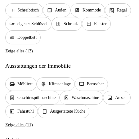
desk
image
dresser
shelves
Schreibtisch
Außen
Kommode
Regal
key
dresser
window_closed
eigener Schlüssel
Schrank
Fenster
airline_seat_flat
Doppelbett
Zeige alles (13)
Ausstattungen der Immobilie
chair
ac_unit
tv
Möbliert
Klimaanlage
Fernseher
dishwasher_gen
local_laundry_service
image
Geschirrspülmaschine
Waschmaschine
Außen
elevator
kitchen
Fahrstuhl
Ausgestattete Küche
Zeige alles (11)