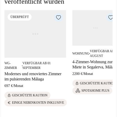
veröffentlicht wurden
ÜBERPRÜFT
VERFÜGBAR AB 1
WOHNUNG
■
AUGUST
4-Zimmer-Wohnung zur
WG-
VERFÜGBAR AB 01
Miete in Segalerva, Málag
■
ZIMMER
SEPTEMBER
Modernes und renoviertes Zimmer
2200 €
/
Monat
im pulsierenden Málaga
lock
GESCHÜTZTE KAUTION
697 €
/
Monat
SPOTAHOME PLUS
lock
GESCHÜTZTE KAUTION
euro
EINIGE NEBENKOSTEN INKLUSIVE