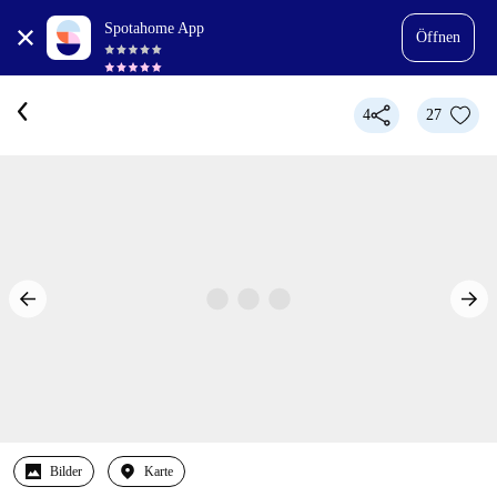
Spotahome App
Öffnen
4
27
Bilder
Karte