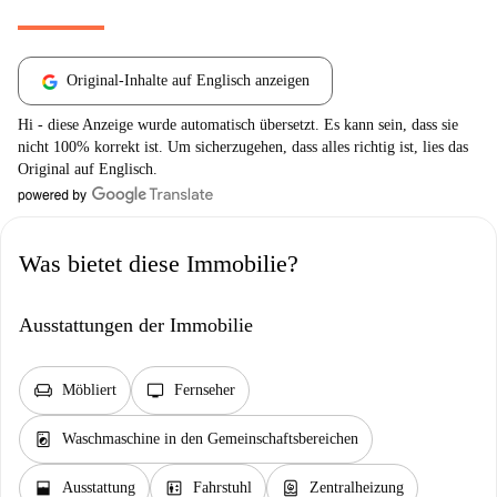
Original-Inhalte auf Englisch anzeigen
Hi - diese Anzeige wurde automatisch übersetzt. Es kann sein, dass sie
nicht 100% korrekt ist. Um sicherzugehen, dass alles richtig ist, lies das
Original auf Englisch.
Was bietet diese Immobilie?
Ausstattungen der Immobilie
chair
tv
Möbliert
Fernseher
local_laundry_service
Waschmaschine in den Gemeinschaftsbereichen
window_open
elevator
water_heater
Ausstattung
Fahrstuhl
Zentralheizung