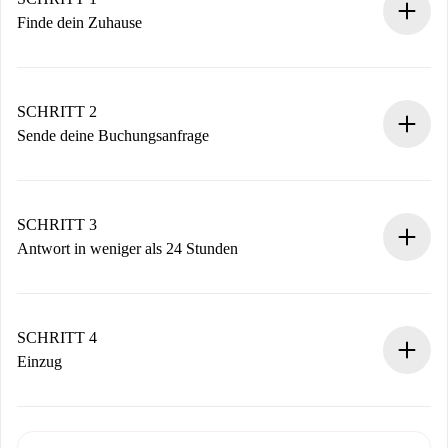
Finde dein Zuhause
100% Online-Buchungsprozess.
Verifizierte Wohnungen und Vermieter.
Du erhältst alle notwendigen Informationen im Voraus.
SCHRITT 2
Sende deine Buchungsanfrage
Sende grundlegende Informationen zu deinem Profil und
deiner Zahlungsmethode.
Denk daran, dass wir dich erst belasten, wenn der
SCHRITT 3
Vermieter zustimmt.
Antwort in weniger als 24 Stunden
Der Vermieter hat bis zu 24 Stunden Zeit zu bestätigen.
Sobald die Buchung akzeptiert ist, belasten wir dich und
stellen den Kontakt her.
SCHRITT 4
Wenn der Vermieter ablehnen muss, entstehen keine
Einzug
Kosten und wir schlagen Alternativen vor.
Kläre mit dem Vermieter die Ankunftsdetails,
Benötigte Dokumente bei „
Spotahome plus
“-Objekten.
Schlüsselübergabe usw.
Personalausweis oder Reisepass