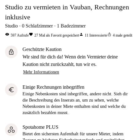
Studio zu vermieten in Vauban, Rechnungen
inklusive
Studio
0
Schlafzimmer
1
Badezimmer
visibility
favorite
person
ios_share
597
Aufrufe
27
Mal als Favorit gespeichert
11
Interessierte
4
male geteilt
Geschützte Kaution
lock
Wir sind für dich da! Wenn dein Vermieter deine
Kaution nicht zurückzahlt, tun wir es.
Mehr Informationen
Einige Rechnungen inbegriffen
euro
Einige Nebenkosten sind inbegriffen, andere nicht. Sieh dir
die Beschreibung des Inserats an, um zu sehen, welche
Nebenkosten in deiner Miete enthalten sind und welche du
zusätzlich bezahlen musst.
Spotahome PLUS
Bietet den sichersten Aufenthalt für unsere Mieter, indem