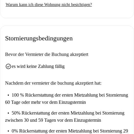
Warum kann ich diese Wohnung nicht besichtigen?
einer Gemeinschaftswaschmaschine sind verfügbar. Obwohl nicht
persönlich von Spotahome verifiziert, werden alle Vermieter sorgfältig
geprüft.
Im Vauban, Marseille, finden Sie zahlreiche gastronomische
Stornierungsbedingungen
Einrichtungen. Restaurants wie Alimentation Générale Chez Rais, Casse
Croûte Consignes und Tapas et Plancha befinden sich in der Nähe.
Weitere gastronomische Einrichtungen sind Pizza Montebello und
Bevor der Vermieter die Buchung akzeptiert
Ishiwok mit einer vielfältigen Auswahl an Gerichten.
check_circle
es wird keine Zahlung fällig
Nachdem der vermieter die buchung akzeptiert hat:
100 % Rückerstattung der ersten Mietzahlung
bei Stornierung
60 Tage oder mehr vor dem Einzugstermin
50% Rückerstattung der ersten Mietzahlung
bei Stornierung
zwischen 30 und 59 Tagen vor dem Einzugstermin
0% Rückerstattung der ersten Mietzahlung
bei Stornierung 29