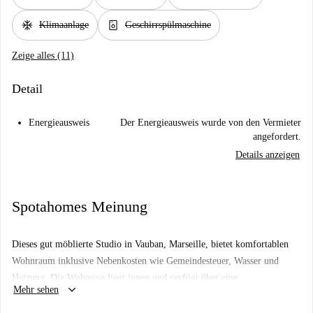
ac_unit
dishwasher_gen
Klimaanlage
Geschirrspülmaschine
Zeige alles (11)
Detail
Energieausweis
Der Energieausweis wurde von den Vermieter
angefordert.
Details anzeigen
Spotahomes Meinung
Dieses gut möblierte Studio in Vauban, Marseille, bietet komfortablen
Wohnraum inklusive Nebenkosten wie Gemeindesteuer, Wasser und
Heizung. Die Wohnung liegt innen und verfügt über eine
keyboard_arrow_down
Mehr sehen
Zentralheizung. Rauchen und Haustiere sind nicht erlaubt,
Übernachtungsgäste sind jedoch willkommen. WLAN und die Nutzung