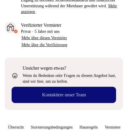
Zugang zu höchsten Sicherheitsstandards und zusätzlicher
Unterstützung während der Mietdauer gewährt wird.
Mehr
anzeigen
Verifizierter Vermieter
Privat
·
5 Jahre
mit uns
Mehr über diesen Vermieter
Mehr über die Verifizierung
Unsicher wegen etwas?
sentiment_very_satisfied
Wenn du Bedenken oder Fragen zu diesem Angebot hast,
sind wir hier, um zu helfen.
Kontaktiere unser Team
Übersicht
Stornierungsbedingungen
Hausregeln
Vermieter
W