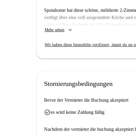
Spotahome hat diese schöne, möblierte 2-Zim
verfügt über eine voll ausgestattete Küche und
während Ihres Aufenthalts. Alle Nebenkosten si
keyboard_arrow_down
Mehr sehen
müssen. Die Wohnung eignet sich für alle Gesch
gleichermaßen willkommen.
Wir haben diese Immobilie verifiziert, damit du sie n
Die Wohnung befindet sich in Mahon auf Menorc
Restaurants wie Al Andalus und Bar Hat Trick i
erreichen Sie den Supermarkt Eroski Center bequ
Font de Cala Figuera, eine malerische Sehenswü
Stornierungsbedingungen
Bevor der Vermieter die Buchung akzeptiert
check_circle
es wird keine Zahlung fällig
Nachdem der vermieter die buchung akzeptiert h