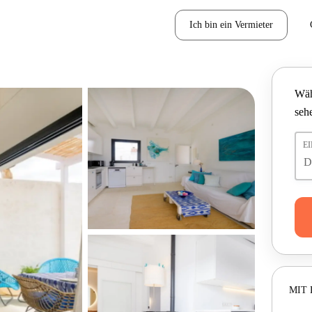
Ich bin ein Vermieter
Wäh
seh
E
MIT 