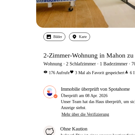
Bilder
Karte
2-Zimmer-Wohnung in Mahon zu v
Wohnung
2
Schlafzimmer
1
Badezimmer
7
visibility
favorite
person
176
Aufrufe
3
Mal als Favorit gespeichert
6
I
Immobilie überprüft von Spotahome
Überprüft am
08 Apr. 2026
Unser Team hat das Haus überprüft, um sic
Anzeige siehst.
Mehr über die Verifizierung
Ohne Kaution