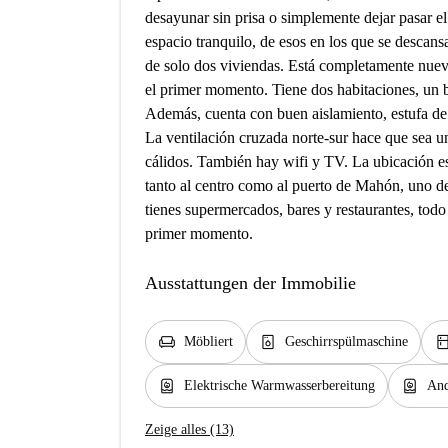
desayunar sin prisa o simplemente dejar pasar el
espacio tranquilo, de esos en los que se descans
de solo dos viviendas. Está completamente nuev
el primer momento. Tiene dos habitaciones, un 
Además, cuenta con buen aislamiento, estufa de p
La ventilación cruzada norte-sur hace que sea u
cálidos. También hay wifi y TV. La ubicación e
tanto al centro como al puerto de Mahón, uno de
tienes supermercados, bares y restaurantes, tod
primer momento.
Ausstattungen der Immobilie
chair
dishwasher_gen
kitch
Möbliert
Geschirrspülmaschine
water_heater
water_heater
Elektrische Warmwasserbereitung
And
Zeige alles (13)