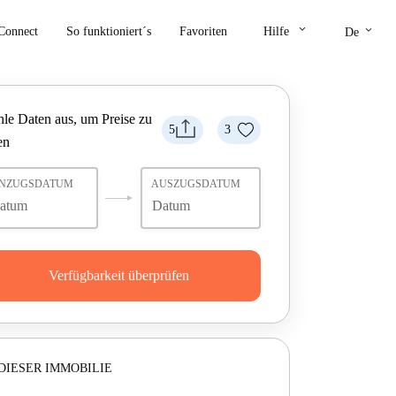
keyboard_arrow_down
keyboard_arrow_down
Connect
So funktioniert´s
Favoriten
Hilfe
De
le Daten aus, um Preise zu
5
3
en
INZUGSDATUM
AUSZUGSDATUM
Verfügbarkeit überprüfen
DIESER IMMOBILIE