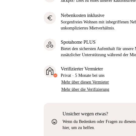
Jackpot! Dies ist eines unserer kautionsfre
Nebenkosten inklusive
euro
Sorgenfreies Wohnen mit inbegriffenen Neb
unkompliziertes Mietverhältnis.
Spotahome PLUS
Bietet den sichersten Aufenthalt für unser
zusätzlicher Unterstützung während der Mi
Verifizierter Vermieter
Privat
·
5 Monate
bei uns
Mehr über diesen Vermieter
Mehr über die Verifizierung
Unsicher wegen etwas?
sentiment_very_satisfied
Wenn du Bedenken oder Fragen zu diesem 
hier, um zu helfen.