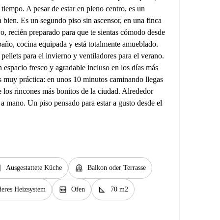
 tiempo. A pesar de estar en pleno centro, es un
a bien. Es un segundo piso sin ascensor, en una finca
o, recién preparado para que te sientas cómodo desde
baño, cocina equipada y está totalmente amueblado.
ellets para el invierno y ventiladores para el verano.
n espacio fresco y agradable incluso en los días más
s muy práctica: en unos 10 minutos caminando llegas
 los rincones más bonitos de la ciudad. Alrededor
o a mano. Un piso pensado para estar a gusto desde el
en
balcony
Ausgestattete Küche
Balkon oder Terrasse
oven_gen
square_foot
eres Heizsystem
Ofen
70 m2