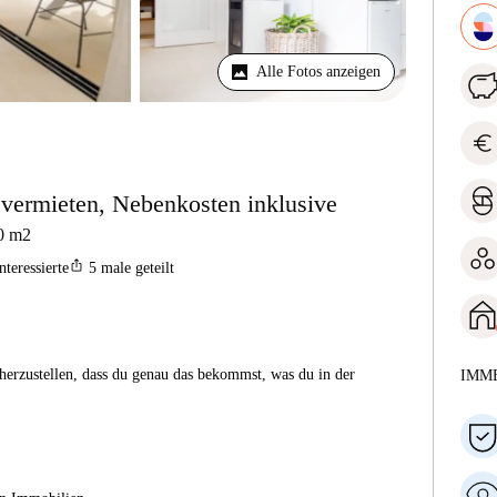
Alle Fotos anzeigen
euro
ermieten, Nebenkosten inklusive
0
m2
ios_share
nteressierte
5
male geteilt
herzustellen, dass du genau das bekommst, was du in der
IMM