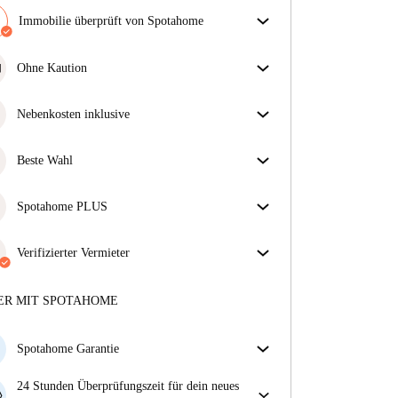
Immobilie überprüft von Spotahome
Unser Team hat das Haus überprüft, um
sicherzustellen, dass du genau das bekommst, was du
Ohne Kaution
in der Anzeige siehst.
Jackpot! Dies ist eines unserer kautionsfreien
Mehr über die Verifizierung
Immobilien.
Nebenkosten inklusive
Sorgenfreies Wohnen mit inbegriffenen Nebenkosten
– Miete und Betriebskosten in einem für ein
Beste Wahl
unkompliziertes Mietverhältnis.
Für dich ausgewählte Immobilien mit fantastischen
Preisen, Verfügbarkeit und erstklassiger Qualität.
Spotahome PLUS
Bietet den sichersten Aufenthalt für unsere Mieter,
indem Zugang zu höchsten Sicherheitsstandards und
Verifizierter Vermieter
zusätzlicher Unterstützung während der Mietdauer
Privat
·
5 Monate
bei uns
gewährt wird.
Mehr anzeigen
Mehr über diesen Vermieter
ER MIT SPOTAHOME
Mehr über die Verifizierung
Spotahome Garantie
Falls der Vermieter deine Buchung kurzfristig
24 Stunden Überprüfungszeit für dein neues
storniert, werden wir dir entweder A) ein Hotel