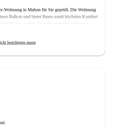
mer-Wohnung in Mahon für Sie geprüft. Die Wohnung
 einen Balkon und bietet Ihnen somit höchsten Komfort
nd inklusive, sodass Sie sich um nichts kümmern
lechter und heißt Berufstätige, Studenten und Paare
icht besichtigen musst
a, in einer lebhaften Gegend mit zahlreichen
n unmittelbarer Nähe. Für den täglichen Bedarf
em. Ein beliebtes Ausflugsziel in der Nähe ist die
rdigkeit.
at: