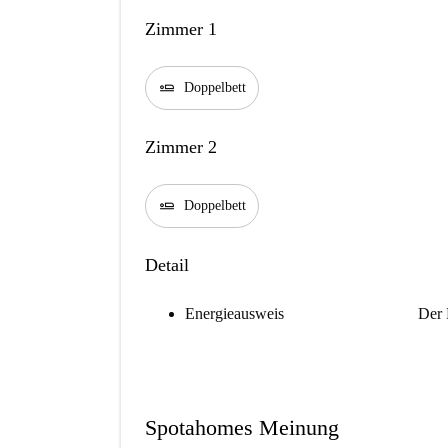
Zimmer 1
airline_seat_flat
Doppelbett
Zimmer 2
airline_seat_flat
Doppelbett
Detail
Energieausweis
Der 
Spotahomes Meinung