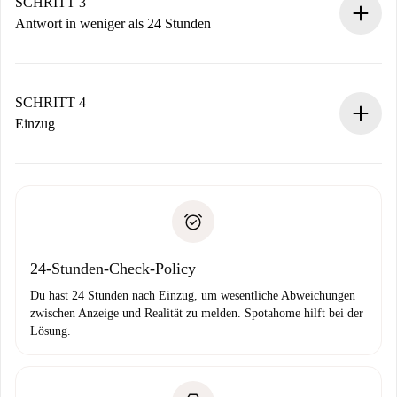
Denk daran, dass wir dich erst belasten, wenn der
SCHRITT 3
Vermieter zustimmt.
Antwort in weniger als 24 Stunden
Der Vermieter hat bis zu 24 Stunden Zeit zu bestätigen.
Sobald die Buchung akzeptiert ist, belasten wir dich und
stellen den Kontakt her.
SCHRITT 4
Wenn der Vermieter ablehnen muss, entstehen keine
Einzug
Kosten und wir schlagen Alternativen vor.
Kläre mit dem Vermieter die Ankunftsdetails,
Benötigte Dokumente bei „
Spotahome plus
“-Objekten.
Schlüsselübergabe usw.
Personalausweis oder Reisepass
Spotahome überweist die erste Zahlung nur, wenn du keine
Zahlungsfähigkeitsnachweis
Probleme meldest.
Bankeinzug
24-Stunden-Check-Policy
Du hast 24 Stunden nach Einzug, um wesentliche Abweichungen
zwischen Anzeige und Realität zu melden. Spotahome hilft bei der
Lösung.