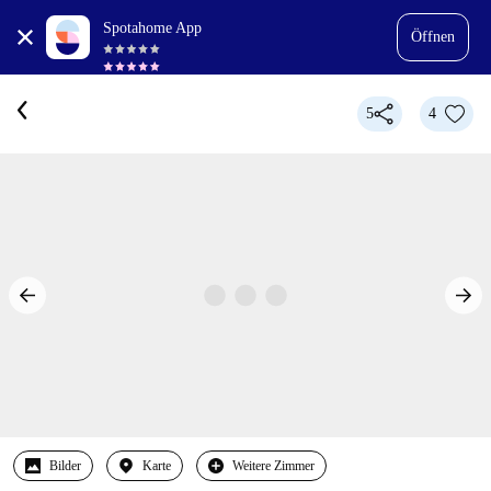
Spotahome App
Öffnen
5
4
Bilder
Karte
Weitere Zimmer