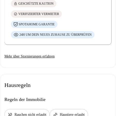
lock
GESCHÜTZTE KAUTION
check_circle
VERIFIZIERTER VERMIETER
SPOTAHOME GARANTIE
24H UM DEIN NEUES ZUHAUSE ZU ÜBERPRÜFEN
Mehr über Stornierungen erfahren
Hausregeln
Regeln der Immobilie
smoke_free
pet_supplies
Rauchen nicht erlaubt
Haustiere erlaubt