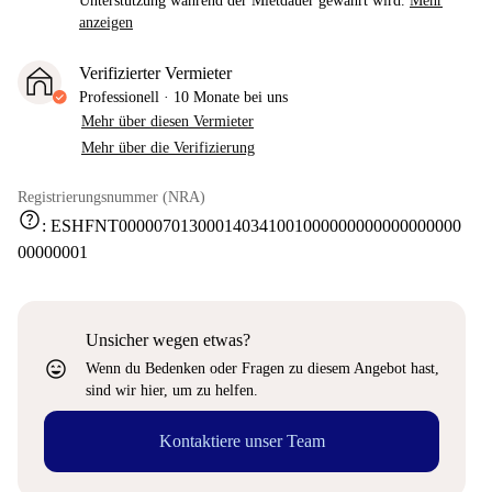
Unterstützung während der Mietdauer gewährt wird.
Mehr
anzeigen
Verifizierter Vermieter
Professionell
·
10 Monate
bei uns
Mehr über diesen Vermieter
Mehr über die Verifizierung
Registrierungsnummer (NRA)
help
:
ESHFNT000007013000140341001000000000000000000
00000001
Unsicher wegen etwas?
sentiment_very_satisfied
Wenn du Bedenken oder Fragen zu diesem Angebot hast,
sind wir hier, um zu helfen.
Kontaktiere unser Team