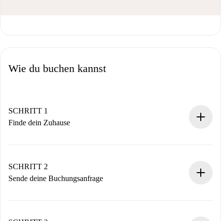
Wie du buchen kannst
SCHRITT 1
Finde dein Zuhause
100% Online-Buchungsprozess.
Verifizierte Wohnungen und Vermieter.
Du erhältst alle notwendigen Informationen im Voraus.
SCHRITT 2
Sende deine Buchungsanfrage
Sende grundlegende Informationen zu deinem Profil und
deiner Zahlungsmethode.