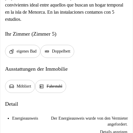
convivientes ideal entre aquellos que buscan un hogar temporal
en la isla de Menorca. En las instalaciones contamos con 5
estudios.
Ihr Zimmer (Zimmer 5)
soap
airline_seat_flat
eigenes Bad
Doppelbett
Ausstattungen der Immobilie
chair
elevator
Möbliert
Fahrstuhl
Detail
Energieausweis
Der Energieausweis wurde von den Vermieter
angefordert.
Details anzeigen