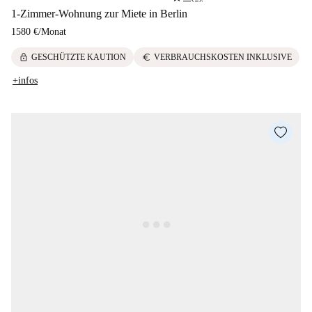
1-Zimmer-Wohnung zur Miete in Berlin
1580 €
/
Monat
lock
euro
GESCHÜTZTE KAUTION
VERBRAUCHSKOSTEN INKLUSIVE
+infos