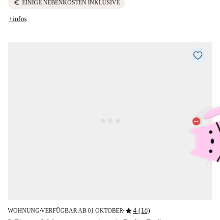
euro
EINIGE NEBENKOSTEN INKLUSIVE
+infos
star
4 (18)
WOHNUNG
VERFÜGBAR AB 01 OKTOBER
■
■