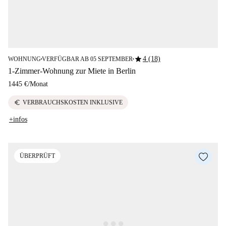
star
4 (18)
WOHNUNG
VERFÜGBAR AB 05 SEPTEMBER
■
■
1-Zimmer-Wohnung zur Miete in Berlin
1445 €
/
Monat
euro
VERBRAUCHSKOSTEN INKLUSIVE
+infos
ÜBERPRÜFT