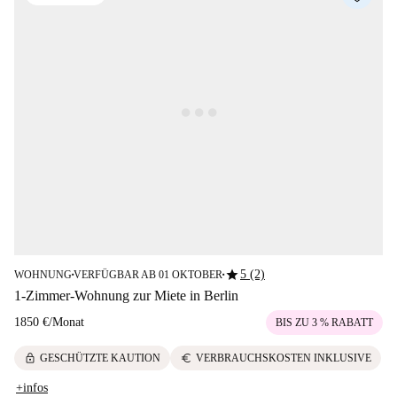
star
5 (2)
WOHNUNG
VERFÜGBAR AB 01 OKTOBER
■
■
1-Zimmer-Wohnung zur Miete in Berlin
1850 €
/
Monat
BIS ZU 3 % RABATT
lock
euro
GESCHÜTZTE KAUTION
VERBRAUCHSKOSTEN INKLUSIVE
+infos