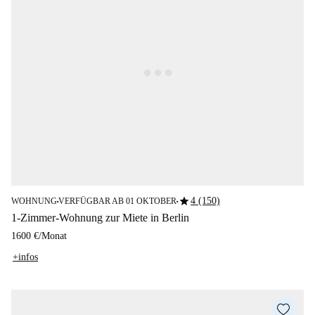
star
4 (150)
WOHNUNG
VERFÜGBAR AB 01 OKTOBER
■
■
1-Zimmer-Wohnung zur Miete in Berlin
1600 €
/
Monat
+infos