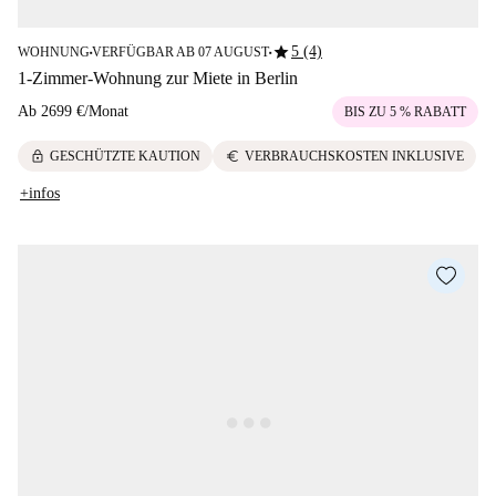
star
5 (4)
WOHNUNG
VERFÜGBAR AB 07 AUGUST
■
■
1-Zimmer-Wohnung zur Miete in Berlin
Ab
2699 €
/
Monat
BIS ZU 5 % RABATT
lock
euro
GESCHÜTZTE KAUTION
VERBRAUCHSKOSTEN INKLUSIVE
+infos