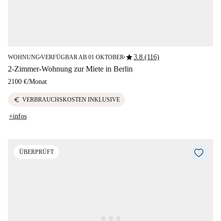
star
3.8 (116)
WOHNUNG
VERFÜGBAR AB 01 OKTOBER
■
■
2-Zimmer-Wohnung zur Miete in Berlin
2100 €
/
Monat
euro
VERBRAUCHSKOSTEN INKLUSIVE
+infos
ÜBERPRÜFT