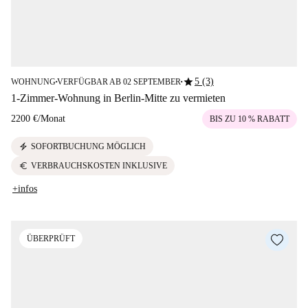
star
5 (3)
WOHNUNG
VERFÜGBAR AB 02 SEPTEMBER
■
■
1-Zimmer-Wohnung in Berlin-Mitte zu vermieten
2200 €
/
Monat
BIS ZU 10 % RABATT
electric_bolt
SOFORTBUCHUNG MÖGLICH
euro
VERBRAUCHSKOSTEN INKLUSIVE
+infos
ÜBERPRÜFT