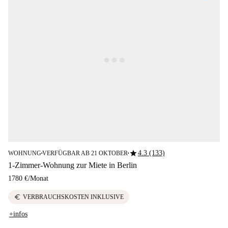
star
4.3 (133)
WOHNUNG
VERFÜGBAR AB 21 OKTOBER
■
■
1-Zimmer-Wohnung zur Miete in Berlin
1780 €
/
Monat
euro
VERBRAUCHSKOSTEN INKLUSIVE
+infos