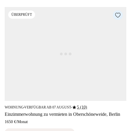
ÜBERPRÜFT
star
5 (10)
WOHNUNG
VERFÜGBAR AB 07 AUGUST
■
■
Einzimmerwohnung zu vermieten in Oberschöneweide, Berlin
1650 €
/
Monat