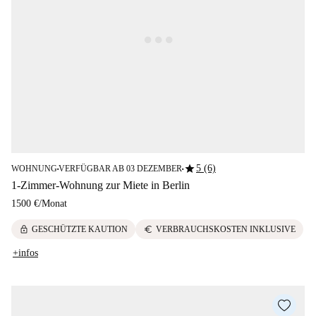
star
5 (6)
WOHNUNG
VERFÜGBAR AB 03 DEZEMBER
■
■
1-Zimmer-Wohnung zur Miete in Berlin
1500 €
/
Monat
lock
euro
GESCHÜTZTE KAUTION
VERBRAUCHSKOSTEN INKLUSIVE
+infos