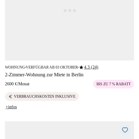
star
4.3 (24)
WOHNUNG
VERFÜGBAR AB 03 OKTOBER
■
■
2-Zimmer-Wohnung zur Miete in Berlin
2600 €
/
Monat
BIS ZU 7 % RABATT
euro
VERBRAUCHSKOSTEN INKLUSIVE
+infos