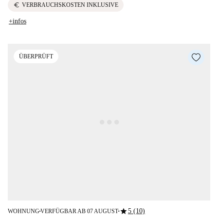
euro
VERBRAUCHSKOSTEN INKLUSIVE
+infos
ÜBERPRÜFT
star
5 (10)
WOHNUNG
VERFÜGBAR AB 07 AUGUST
■
■