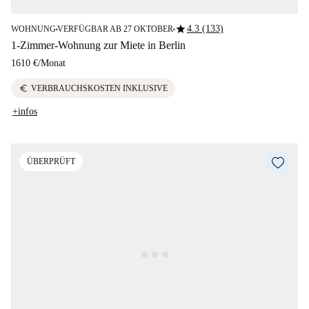
star
4.3 (133)
WOHNUNG
VERFÜGBAR AB 27 OKTOBER
■
■
1-Zimmer-Wohnung zur Miete in Berlin
1610 €
/
Monat
euro
VERBRAUCHSKOSTEN INKLUSIVE
+infos
ÜBERPRÜFT