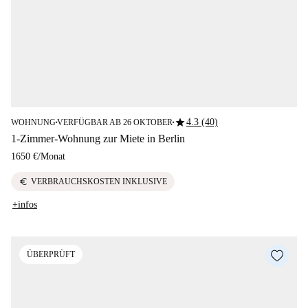
star
4.3 (40)
WOHNUNG
VERFÜGBAR AB 26 OKTOBER
■
■
1-Zimmer-Wohnung zur Miete in Berlin
1650 €
/
Monat
euro
VERBRAUCHSKOSTEN INKLUSIVE
+infos
ÜBERPRÜFT