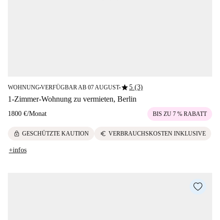
star
5 (3)
WOHNUNG
VERFÜGBAR AB 07 AUGUST
■
■
1-Zimmer-Wohnung zu vermieten, Berlin
1800 €
/
Monat
BIS ZU 7 % RABATT
lock
euro
GESCHÜTZTE KAUTION
VERBRAUCHSKOSTEN INKLUSIVE
+infos