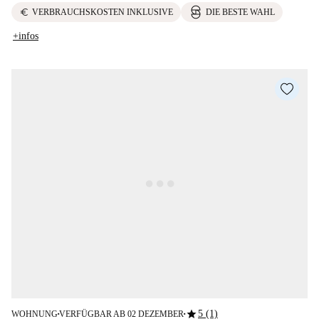
euro
VERBRAUCHSKOSTEN INKLUSIVE
DIE BESTE WAHL
+infos
star
5 (1)
WOHNUNG
VERFÜGBAR AB 02 DEZEMBER
■
■