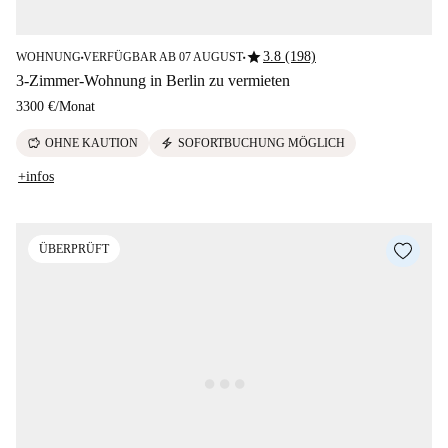
star
3.8 (198)
WOHNUNG
VERFÜGBAR AB 07 AUGUST
■
■
3-Zimmer-Wohnung in Berlin zu vermieten
3300 €
/
Monat
savings
electric_bolt
OHNE KAUTION
SOFORTBUCHUNG MÖGLICH
+infos
ÜBERPRÜFT