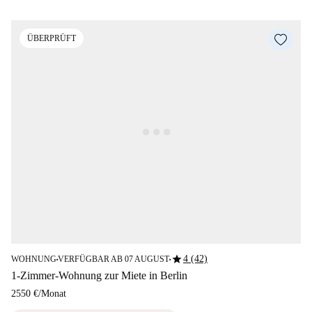
ÜBERPRÜFT
star
4 (42)
WOHNUNG
VERFÜGBAR AB 07 AUGUST
■
■
1-Zimmer-Wohnung zur Miete in Berlin
2550 €
/
Monat