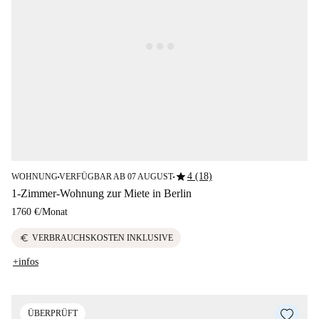
star
4 (18)
WOHNUNG
VERFÜGBAR AB 07 AUGUST
■
■
1-Zimmer-Wohnung zur Miete in Berlin
1760 €
/
Monat
euro
VERBRAUCHSKOSTEN INKLUSIVE
+infos
ÜBERPRÜFT