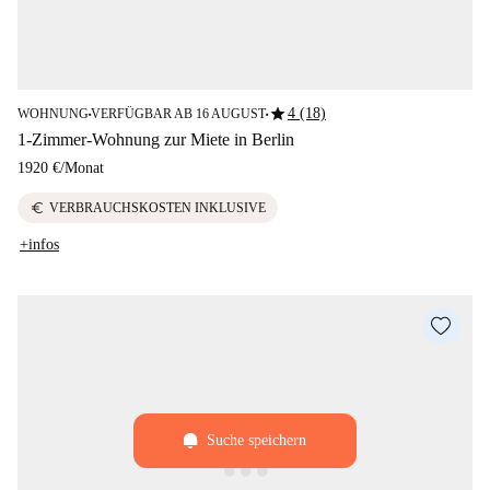
star
4 (18)
WOHNUNG
VERFÜGBAR AB 16 AUGUST
■
■
1-Zimmer-Wohnung zur Miete in Berlin
1920 €
/
Monat
euro
VERBRAUCHSKOSTEN INKLUSIVE
+infos
Suche speichern