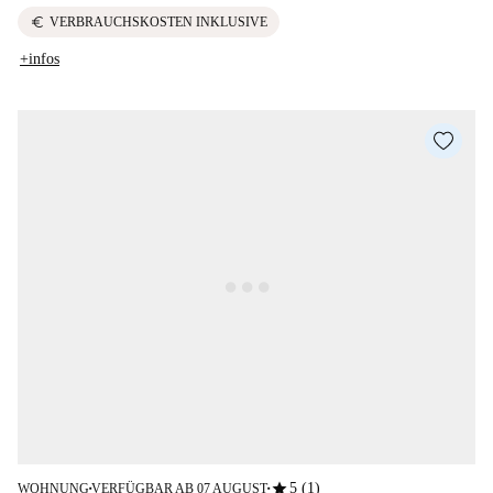
euro
VERBRAUCHSKOSTEN INKLUSIVE
+infos
star
5 (1)
WOHNUNG
VERFÜGBAR AB 07 AUGUST
■
■