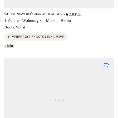
star
3.8 (95)
WOHNUNG
VERFÜGBAR AB 31 AUGUST
■
■
1-Zimmer-Wohnung zur Miete in Berlin
1650 €
/
Monat
euro
VERBRAUCHSKOSTEN INKLUSIVE
+infos