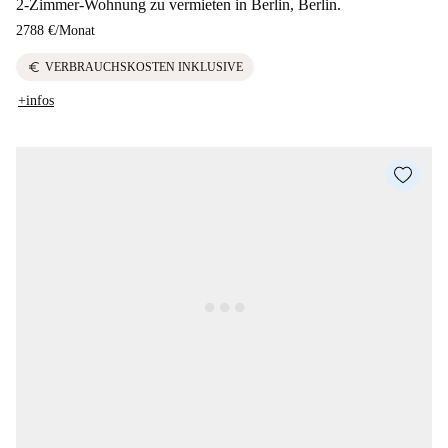
2-Zimmer-Wohnung zu vermieten in Berlin, Berlin.
2788 €
/
Monat
euro
VERBRAUCHSKOSTEN INKLUSIVE
+infos