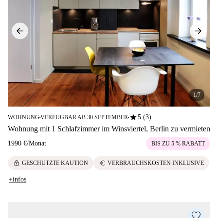
1/7
star
5 (3)
WOHNUNG
VERFÜGBAR AB 30 SEPTEMBER
■
■
Wohnung mit 1 Schlafzimmer im Winsviertel, Berlin zu vermieten
1990 €
/
Monat
BIS ZU 5 % RABATT
lock
euro
GESCHÜTZTE KAUTION
VERBRAUCHSKOSTEN INKLUSIVE
+infos