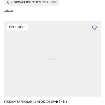
euro
VERBRAUCHSKOSTEN INKLUSIVE
+infos
ÜBERPRÜFT
star
5 (11)
STUDIO
VERFÜGBAR AB 01 OKTOBER
■
■