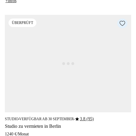
+infos
ÜBERPRÜFT
star
3.8 (95)
STUDIO
VERFÜGBAR AB 30 SEPTEMBER
■
■
Studio zu vermieten in Berlin
1240 €
/
Monat