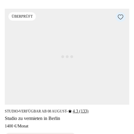
ÜBERPRÜFT
star
4.3 (133)
STUDIO
VERFÜGBAR AB 08 AUGUST
■
■
Studio zu vermieten in Berlin
1400 €
/
Monat