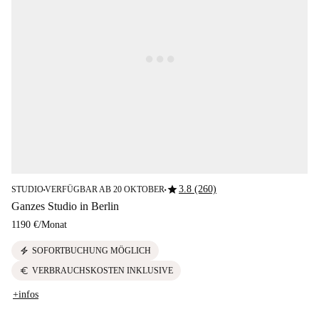
star
3.8 (260)
STUDIO
VERFÜGBAR AB 20 OKTOBER
■
■
Ganzes Studio in Berlin
1190 €
/
Monat
electric_bolt
SOFORTBUCHUNG MÖGLICH
euro
VERBRAUCHSKOSTEN INKLUSIVE
+infos