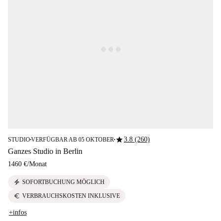
star
3.8 (260)
STUDIO
VERFÜGBAR AB 05 OKTOBER
■
■
Ganzes Studio in Berlin
1460 €
/
Monat
electric_bolt
SOFORTBUCHUNG MÖGLICH
euro
VERBRAUCHSKOSTEN INKLUSIVE
+infos