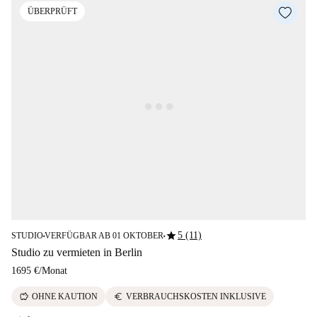
ÜBERPRÜFT
star
5 (11)
STUDIO
VERFÜGBAR AB 01 OKTOBER
■
■
Studio zu vermieten in Berlin
1695 €
/
Monat
savings
euro
OHNE KAUTION
VERBRAUCHSKOSTEN INKLUSIVE