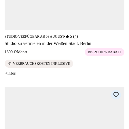
star
5 (4)
STUDIO
VERFÜGBAR AB 08 AUGUST
■
■
Studio zu vermieten in der Weißen Stadt, Berlin
1300 €
/
Monat
BIS ZU 10 % RABATT
euro
VERBRAUCHSKOSTEN INKLUSIVE
+infos