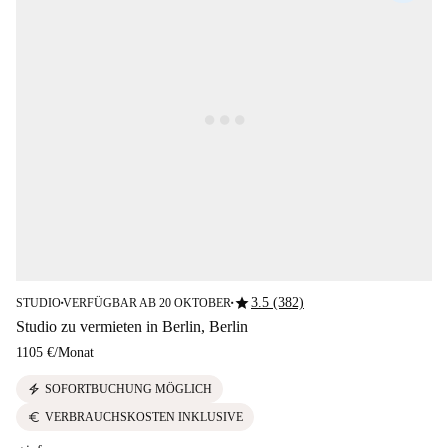
star
3.5 (382)
STUDIO
VERFÜGBAR AB 20 OKTOBER
■
■
Studio zu vermieten in Berlin, Berlin
1105 €
/
Monat
electric_bolt
SOFORTBUCHUNG MÖGLICH
euro
VERBRAUCHSKOSTEN INKLUSIVE