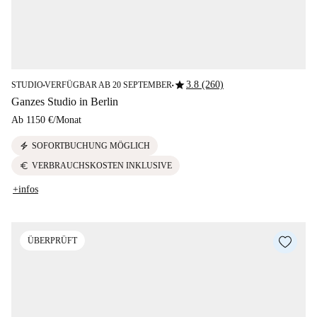
star
3.8 (260)
STUDIO
VERFÜGBAR AB 20 SEPTEMBER
■
■
Ganzes Studio in Berlin
Ab
1150 €
/
Monat
electric_bolt
SOFORTBUCHUNG MÖGLICH
euro
VERBRAUCHSKOSTEN INKLUSIVE
+infos
ÜBERPRÜFT