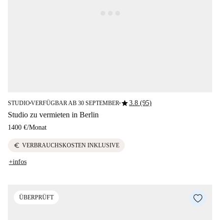
star
3.8 (95)
STUDIO
VERFÜGBAR AB 30 SEPTEMBER
■
■
Studio zu vermieten in Berlin
1400 €
/
Monat
euro
VERBRAUCHSKOSTEN INKLUSIVE
+infos
ÜBERPRÜFT