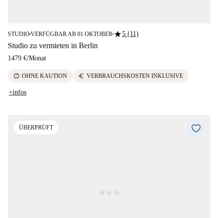
star
5 (11)
STUDIO
VERFÜGBAR AB 01 OKTOBER
■
■
Studio zu vermieten in Berlin
1479 €
/
Monat
savings
euro
OHNE KAUTION
VERBRAUCHSKOSTEN INKLUSIVE
+infos
ÜBERPRÜFT