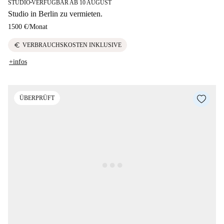
STUDIO
VERFÜGBAR AB 10 AUGUST
■
Studio in Berlin zu vermieten.
1500 €
/
Monat
euro
VERBRAUCHSKOSTEN INKLUSIVE
+infos
ÜBERPRÜFT