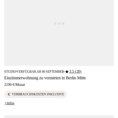
star
3.5 (20)
STUDIO
VERFÜGBAR AB 06 SEPTEMBER
■
■
Einzimmerwohnung zu vermieten in Berlin Mitte
2190 €
/
Monat
euro
VERBRAUCHSKOSTEN INKLUSIVE
+infos