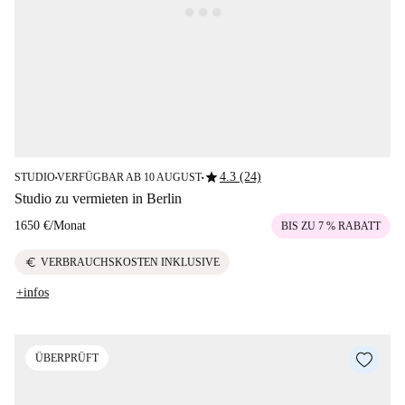
star
4.3 (24)
STUDIO
VERFÜGBAR AB 10 AUGUST
■
■
Studio zu vermieten in Berlin
1650 €
/
Monat
BIS ZU 7 % RABATT
euro
VERBRAUCHSKOSTEN INKLUSIVE
+infos
ÜBERPRÜFT