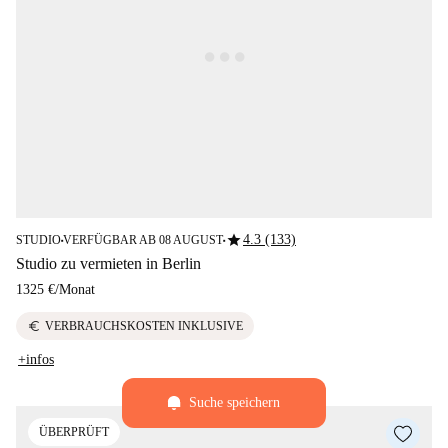
star
4.3 (133)
STUDIO
VERFÜGBAR AB 08 AUGUST
■
■
Studio zu vermieten in Berlin
1325 €
/
Monat
euro
VERBRAUCHSKOSTEN INKLUSIVE
+infos
Suche speichern
ÜBERPRÜFT