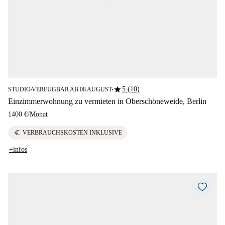
star
5 (10)
STUDIO
VERFÜGBAR AB 08 AUGUST
■
■
Einzimmerwohnung zu vermieten in Oberschöneweide, Berlin
1400 €
/
Monat
euro
VERBRAUCHSKOSTEN INKLUSIVE
+infos