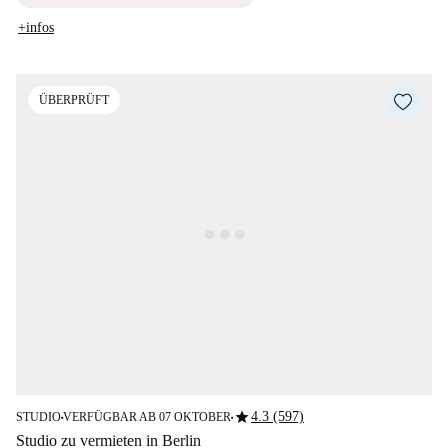
+infos
ÜBERPRÜFT
star
4.3 (597)
STUDIO
VERFÜGBAR AB 07 OKTOBER
■
■
Studio zu vermieten in Berlin