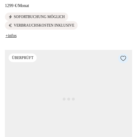
1299 €
/
Monat
electric_bolt
SOFORTBUCHUNG MÖGLICH
euro
VERBRAUCHSKOSTEN INKLUSIVE
+infos
ÜBERPRÜFT