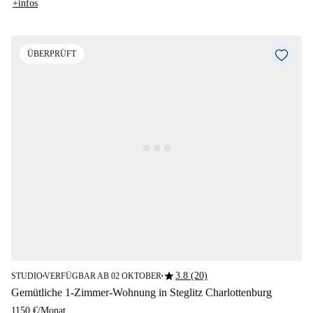
+infos
ÜBERPRÜFT
star
3.8 (20)
STUDIO
VERFÜGBAR AB 02 OKTOBER
■
■
Gemütliche 1-Zimmer-Wohnung in Steglitz Charlottenburg
1150 €
/
Monat