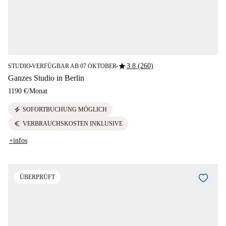
star
3.8 (260)
STUDIO
VERFÜGBAR AB 07 OKTOBER
■
■
Ganzes Studio in Berlin
1190 €
/
Monat
electric_bolt
SOFORTBUCHUNG MÖGLICH
euro
VERBRAUCHSKOSTEN INKLUSIVE
+infos
ÜBERPRÜFT