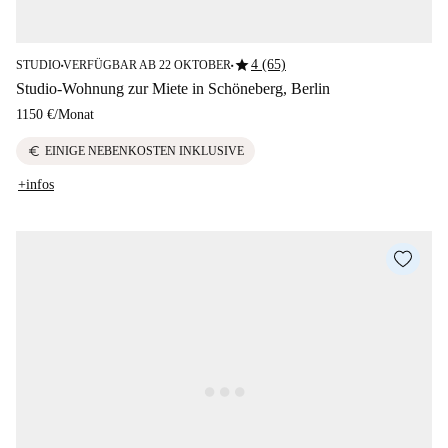
star
4 (65)
STUDIO
VERFÜGBAR AB 22 OKTOBER
■
■
Studio-Wohnung zur Miete in Schöneberg, Berlin
1150 €
/
Monat
euro
EINIGE NEBENKOSTEN INKLUSIVE
+infos