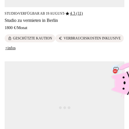
star
4.3 (11)
STUDIO
VERFÜGBAR AB 19 AUGUST
■
■
Studio zu vermieten in Berlin
1800 €
/
Monat
lock
euro
GESCHÜTZTE KAUTION
VERBRAUCHSKOSTEN INKLUSIVE
+infos