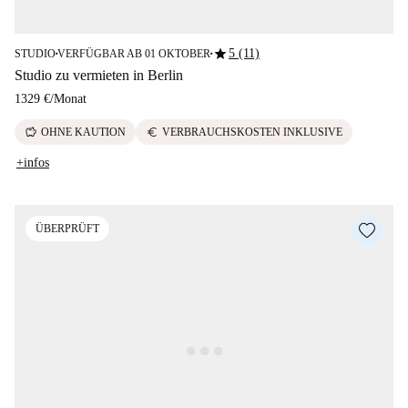
star
5 (11)
STUDIO
VERFÜGBAR AB 01 OKTOBER
■
■
Studio zu vermieten in Berlin
1329 €
/
Monat
savings
euro
OHNE KAUTION
VERBRAUCHSKOSTEN INKLUSIVE
+infos
ÜBERPRÜFT