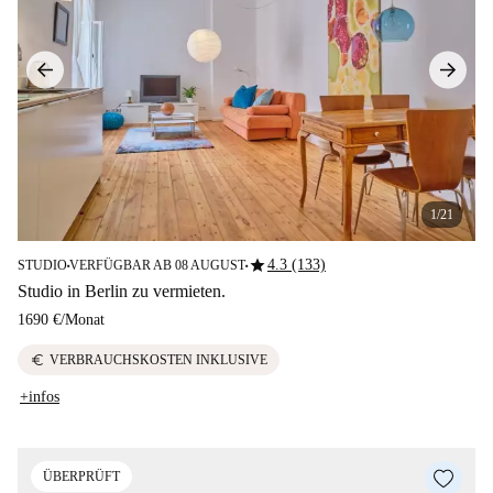
1/21
star
4.3 (133)
STUDIO
VERFÜGBAR AB 08 AUGUST
■
■
Studio in Berlin zu vermieten.
1690 €
/
Monat
euro
VERBRAUCHSKOSTEN INKLUSIVE
+infos
ÜBERPRÜFT