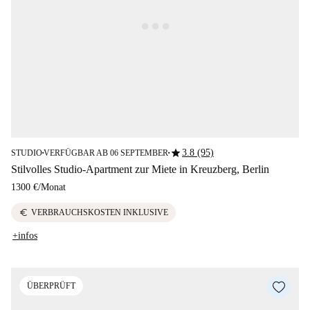
star
3.8 (95)
STUDIO
VERFÜGBAR AB 06 SEPTEMBER
■
■
Stilvolles Studio-Apartment zur Miete in Kreuzberg, Berlin
1300 €
/
Monat
euro
VERBRAUCHSKOSTEN INKLUSIVE
+infos
ÜBERPRÜFT