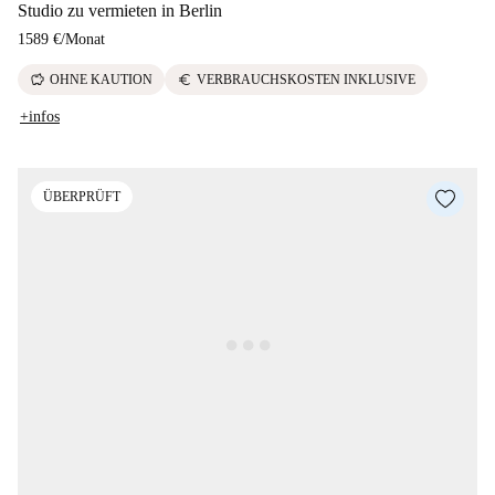
Studio zu vermieten in Berlin
1589 €
/
Monat
savings
euro
OHNE KAUTION
VERBRAUCHSKOSTEN INKLUSIVE
+infos
ÜBERPRÜFT