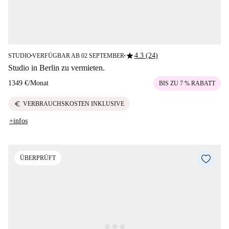
star
4.3 (24)
STUDIO
VERFÜGBAR AB 02 SEPTEMBER
■
■
Studio in Berlin zu vermieten.
1349 €
/
Monat
BIS ZU 7 % RABATT
euro
VERBRAUCHSKOSTEN INKLUSIVE
+infos
ÜBERPRÜFT