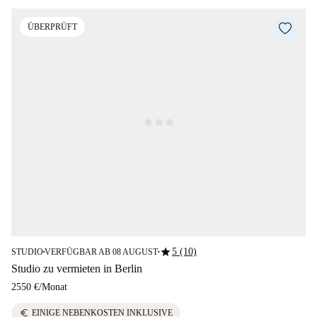
ÜBERPRÜFT
star
5 (10)
STUDIO
VERFÜGBAR AB 08 AUGUST
■
■
Studio zu vermieten in Berlin
2550 €
/
Monat
euro
EINIGE NEBENKOSTEN INKLUSIVE