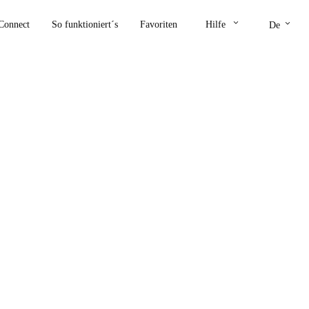
keyboard_arrow_down
keyboard_arrow_down
Connect
So funktioniert´s
Favoriten
Hilfe
De