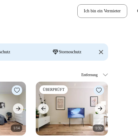
Ich bin ein Vermieter
diamond
schutz
Stornoschutz
ÜBERPRÜFT
1/14
1/32