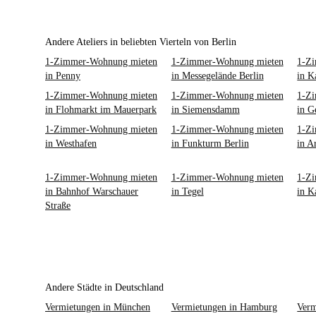
Andere Ateliers in beliebten Vierteln von Berlin
1-Zimmer-Wohnung mieten
1-Zimmer-Wohnung mieten
1-Z
in Penny
in Messegelände Berlin
in K
1-Zimmer-Wohnung mieten
1-Zimmer-Wohnung mieten
1-Z
in Flohmarkt im Mauerpark
in Siemensdamm
in G
1-Zimmer-Wohnung mieten
1-Zimmer-Wohnung mieten
1-Z
in Westhafen
in Funkturm Berlin
in A
1-Zimmer-Wohnung mieten
1-Zimmer-Wohnung mieten
1-Z
in Bahnhof Warschauer
in Tegel
in K
Straße
Andere Städte in Deutschland
Vermietungen in München
Vermietungen in Hamburg
Verm