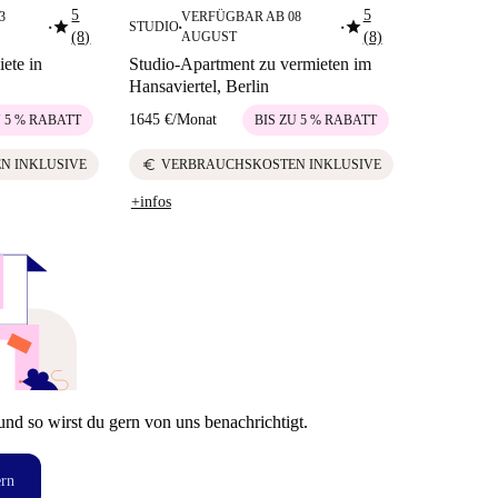
5
5
3
VERFÜGBAR AB 08
star
star
STUDIO
■
■
■
(8)
AUGUST
(8)
ete in
Studio-Apartment zu vermieten im
Hansaviertel, Berlin
1645 €
/
Monat
U 5 % RABATT
BIS ZU 5 % RABATT
euro
N INKLUSIVE
VERBRAUCHSKOSTEN INKLUSIVE
+infos
und so wirst du gern von uns benachrichtigt.
ern