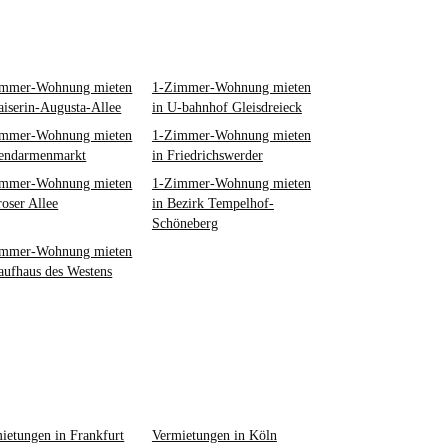
immer-Wohnung mieten
1-Zimmer-Wohnung mieten
aiserin-Augusta-Allee
in U-bahnhof Gleisdreieck
immer-Wohnung mieten
1-Zimmer-Wohnung mieten
endarmenmarkt
in Friedrichswerder
immer-Wohnung mieten
1-Zimmer-Wohnung mieten
roser Allee
in Bezirk Tempelhof-
Schöneberg
immer-Wohnung mieten
aufhaus des Westens
ietungen in Frankfurt
Vermietungen in Köln