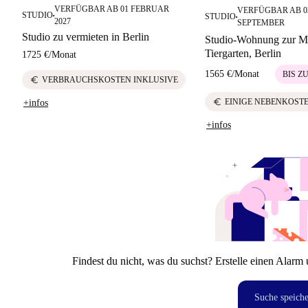
VERFÜGBAR AB 01 FEBRUAR
VERFÜGBAR AB 0
STUDIO
STUDIO
■
■
2027
SEPTEMBER
Studio zu vermieten in Berlin
Studio-Wohnung zur Mi
Tiergarten, Berlin
1725 €
/
Monat
1565 €
/
Monat
BIS Z
euro
VERBRAUCHSKOSTEN INKLUSIVE
euro
EINIGE NEBENKOSTE
+infos
+infos
Findest du nicht, was du suchst? Erstelle einen Alarm 
Suche speich