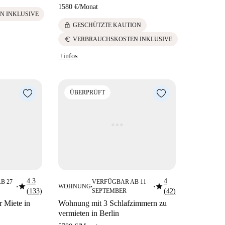
1580 €
/
Monat
N INKLUSIVE
lock
GESCHÜTZTE KAUTION
euro
VERBRAUCHSKOSTEN INKLUSIVE
+infos
ÜBERPRÜFT
4.3
4
B 27
VERFÜGBAR AB 11
star
star
WOHNUNG
■
■
■
(133)
SEPTEMBER
(42)
 Miete in
Wohnung mit 3 Schlafzimmern zu
vermieten in Berlin