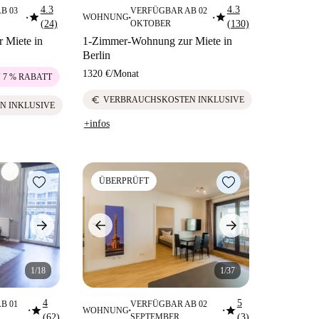
4.3
4.3
B 03
VERFÜGBAR AB 02
star
star
WOHNUNG
■
■
■
(24)
OKTOBER
(130)
 Miete in
1-Zimmer-Wohnung zur Miete in
Berlin
1320 €
/
Monat
U 7 % RABATT
euro
VERBRAUCHSKOSTEN INKLUSIVE
N INKLUSIVE
+infos
ÜBERPRÜFT
1/18
1/37
4
5
B 01
VERFÜGBAR AB 02
star
star
WOHNUNG
■
■
■
(62)
SEPTEMBER
(3)