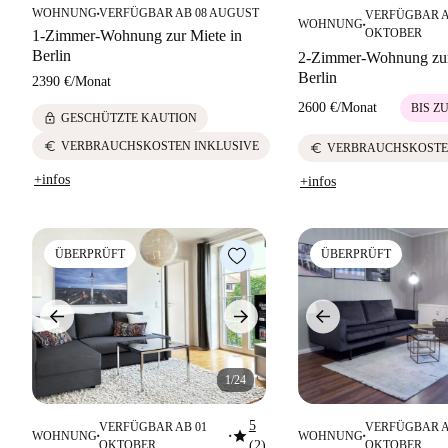
WOHNUNG
VERFÜGBAR AB 08 AUGUST
VERFÜGBAR A
■
WOHNUNG
■
OKTOBER
1-Zimmer-Wohnung zur Miete in
Berlin
2-Zimmer-Wohnung zur
Berlin
2390 €
/
Monat
2600 €
/
Monat
BIS Z
lock
GESCHÜTZTE KAUTION
euro
VERBRAUCHSKOSTEN INKLUSIVE
euro
VERBRAUCHSKOSTE
+infos
+infos
ÜBERPRÜFT
ÜBERPRÜFT
1/24
5
VERFÜGBAR AB 01
VERFÜGBAR A
star
WOHNUNG
WOHNUNG
■
■
■
OKTOBER
(2)
OKTOBER