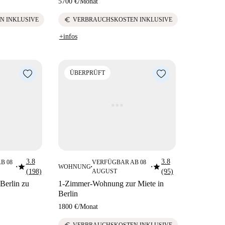
5700 €
/
Monat
euro
N INKLUSIVE
VERBRAUCHSKOSTEN INKLUSIVE
+infos
ÜBERPRÜFT
3.8
3.8
B 08
VERFÜGBAR AB 08
star
star
WOHNUNG
■
■
■
(198)
AUGUST
(95)
Berlin zu
1-Zimmer-Wohnung zur Miete in
Berlin
1800 €
/
Monat
euro
VERBRAUCHSKOSTEN INKLUSIVE