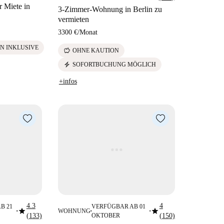
 Miete in
3-Zimmer-Wohnung in Berlin zu
vermieten
3300 €
/
Monat
N INKLUSIVE
savings
OHNE KAUTION
electric_bolt
SOFORTBUCHUNG MÖGLICH
+infos
4.3
4
B 21
VERFÜGBAR AB 01
star
star
WOHNUNG
■
■
■
(133)
OKTOBER
(150)