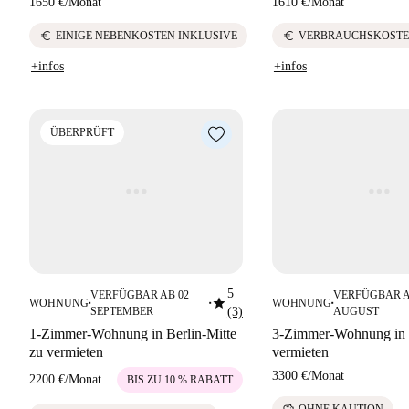
1650 €
/
Monat
1610 €
/
Monat
euro
euro
EINIGE NEBENKOSTEN INKLUSIVE
VERBRAUCHSKOSTE
+infos
+infos
ÜBERPRÜFT
5
VERFÜGBAR AB 02
VERFÜGBAR A
star
WOHNUNG
WOHNUNG
■
■
■
SEPTEMBER
(3)
AUGUST
1-Zimmer-Wohnung in Berlin-Mitte
3-Zimmer-Wohnung in 
zu vermieten
vermieten
3300 €
/
Monat
2200 €
/
Monat
BIS ZU 10 % RABATT
savings
OHNE KAUTION