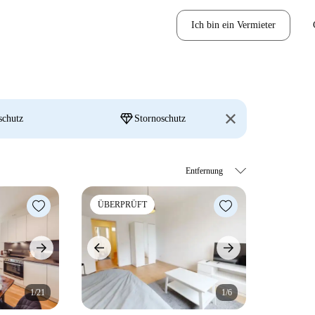
Ich bin ein Vermieter
diamond
schutz
Stornoschutz
ÜBERPRÜFT
1/21
1/6