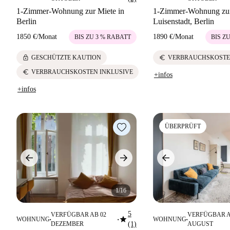
1-Zimmer-Wohnung zur Miete in
1-Zimmer-Wohnung zur
Berlin
Luisenstadt, Berlin
1850 €
/
Monat
1890 €
/
Monat
BIS ZU 3 % RABATT
BIS Z
lock
euro
GESCHÜTZTE KAUTION
VERBRAUCHSKOSTE
euro
VERBRAUCHSKOSTEN INKLUSIVE
+infos
+infos
ÜBERPRÜFT
1/16
5
VERFÜGBAR AB 02
VERFÜGBAR A
star
WOHNUNG
WOHNUNG
■
■
■
DEZEMBER
(1)
AUGUST