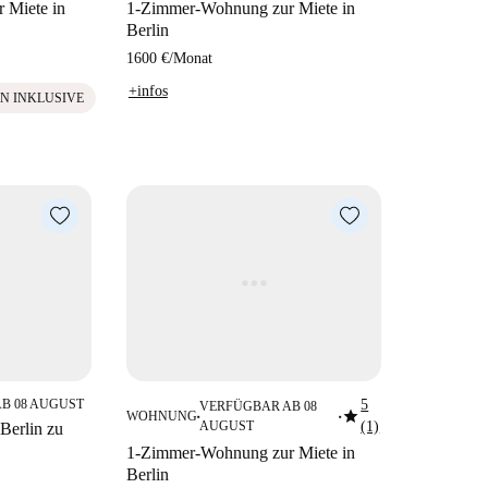
 Miete in
1-Zimmer-Wohnung zur Miete in
Berlin
1600 €
/
Monat
+infos
N INKLUSIVE
B 08 AUGUST
5
VERFÜGBAR AB 08
star
WOHNUNG
■
■
AUGUST
(1)
Berlin zu
1-Zimmer-Wohnung zur Miete in
Berlin