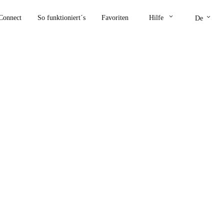
keyboard_arrow_down
keyboard_arrow_down
Connect
So funktioniert´s
Favoriten
Hilfe
De