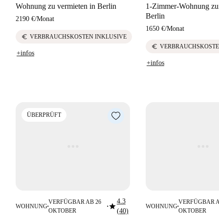
Wohnung zu vermieten in Berlin
1-Zimmer-Wohnung zur
Berlin
2190 €
/
Monat
1650 €
/
Monat
euro
VERBRAUCHSKOSTEN INKLUSIVE
euro
VERBRAUCHSKOSTE
+infos
+infos
ÜBERPRÜFT
4.3
VERFÜGBAR AB 26
VERFÜGBAR A
star
WOHNUNG
WOHNUNG
■
■
■
OKTOBER
(40)
OKTOBER