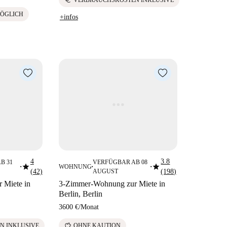
ÖGLICH
+infos
4
3.8
B 31
VERFÜGBAR AB 08
star
star
WOHNUNG
■
■
■
(42)
AUGUST
(198)
 Miete in
3-Zimmer-Wohnung zur Miete in
Berlin, Berlin
3600 €
/
Monat
savings
N INKLUSIVE
OHNE KAUTION