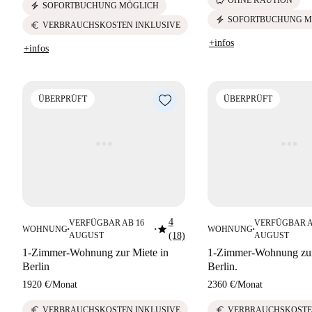
electric_bolt
SOFORTBUCHUNG MÖGLICH
electric_bolt
SOFORTBUCHUNG M
euro
VERBRAUCHSKOSTEN INKLUSIVE
+infos
+infos
ÜBERPRÜFT
ÜBERPRÜFT
4
VERFÜGBAR AB 16
VERFÜGBAR A
star
WOHNUNG
WOHNUNG
■
■
■
AUGUST
(18)
AUGUST
1-Zimmer-Wohnung zur Miete in
1-Zimmer-Wohnung zur
Berlin
Berlin.
1920 €
/
Monat
2360 €
/
Monat
euro
euro
VERBRAUCHSKOSTEN INKLUSIVE
VERBRAUCHSKOSTE