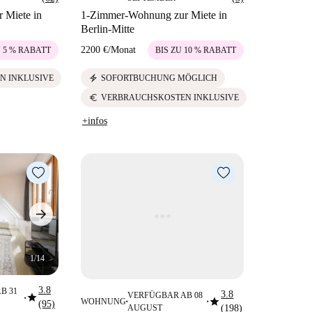
 Miete in
1-Zimmer-Wohnung zur Miete in
Berlin-Mitte
2200 €
/
Monat
U 5 % RABATT
BIS ZU 10 % RABATT
electric_bolt
N INKLUSIVE
SOFORTBUCHUNG MÖGLICH
euro
VERBRAUCHSKOSTEN INKLUSIVE
+infos
1/14
3.8
B 31
3.8
star
VERFÜGBAR AB 08
star
■
WOHNUNG
(95)
■
■
AUGUST
(198)