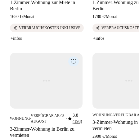
1-Zimmer-Wohnung zur Miete in
1-Zimmer-Wohnung zur
Berlin
Berlin
1650 €
/
Monat
1780 €
/
Monat
euro
euro
VERBRAUCHSKOSTEN INKLUSIVE
VERBRAUCHSKOSTE
+infos
+infos
3.8
WOHNUNG
VERFÜGBAR A
VERFÜGBAR AB 08
■
star
WOHNUNG
■
■
AUGUST
(198)
3-Zimmer-Wohnung in 
vermieten
3-Zimmer-Wohnung in Berlin zu
vermieten
2900 €
/
Monat