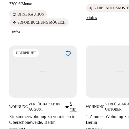
3300 €
/
Monat
euro
VERBRAUCHSKOSTE
savings
OHNE KAUTION
+infos
electric_bolt
SOFORTBUCHUNG MÖGLICH
+infos
ÜBERPRÜFT
5
VERFÜGBAR AB 08
VERFÜGBAR A
star
WOHNUNG
WOHNUNG
■
■
■
AUGUST
(10)
OKTOBER
Einzimmerwohnung zu vermieten in
1-Zimmer-Wohnung zur
Oberschöneweide, Berlin
Berlin