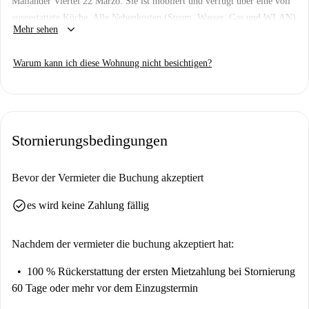
Mailänder Viertel 22 Marzo. Sie ist möbliert und verfügt über eine voll
ausgestattete Küche. Alle Nebenkosten (Strom, Wasser, Gas und WLAN)
keyboard_arrow_down
Mehr sehen
sind inklusive. Obwohl diese Unterkunft nicht persönlich von
Spotahome geprüft wurde, durchlaufen alle Vermieter auf unserer
Warum kann ich diese Wohnung nicht besichtigen?
Plattform einen umfassenden Überprüfungsprozess – zu Ihrer Sicherheit.
Die Wohnung befindet sich in der Via Friuli und besticht durch ihre
erstklassige Lage in der Nähe zahlreicher Restaurants wie Mister Piada
und Salvatore Lioniello Milano sowie Sehenswürdigkeiten wie der
Stornierungsbedingungen
Mostra Le Avventure di Ubi M.
Bevor der Vermieter die Buchung akzeptiert
check_circle
es wird keine Zahlung fällig
Nachdem der vermieter die buchung akzeptiert hat:
100 % Rückerstattung der ersten Mietzahlung
bei Stornierung
60 Tage oder mehr vor dem Einzugstermin