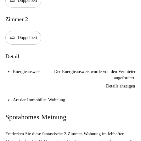
airline_seat_flat
Doppelbett
Zimmer 2
airline_seat_flat
Doppelbett
Detail
Energieausweis
Der Energieausweis wurde von den Vermieter
angefordert.
Details anzeigen
Art der Immobilie: Wohnung
Spotahomes Meinung
Entdecken Sie diese fantastische 2-Zimmer-Wohnung im lebhaften