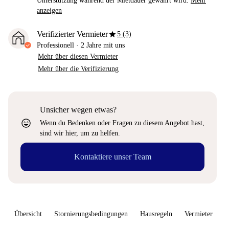
Unterstützung während der Mietdauer gewährt wird.
Mehr
anzeigen
star
Verifizierter Vermieter
5 (3)
Professionell
·
2 Jahre
mit uns
Mehr über diesen Vermieter
Mehr über die Verifizierung
Unsicher wegen etwas?
sentiment_very_satisfied
Wenn du Bedenken oder Fragen zu diesem Angebot hast,
sind wir hier, um zu helfen.
Kontaktiere unser Team
Übersicht
Stornierungsbedingungen
Hausregeln
Vermieter
W