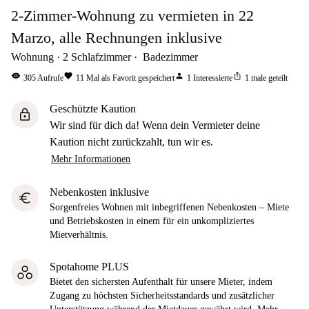
2-Zimmer-Wohnung zu vermieten in 22
Marzo, alle Rechnungen inklusive
Wohnung
2
Schlafzimmer
Badezimmer
visibility
favorite
person
ios_share
305
Aufrufe
11
Mal als Favorit gespeichert
1
Interessierte
1
male geteilt
Geschützte Kaution
lock
Wir sind für dich da! Wenn dein Vermieter deine
Kaution nicht zurückzahlt, tun wir es.
Mehr Informationen
Nebenkosten inklusive
euro
Sorgenfreies Wohnen mit inbegriffenen Nebenkosten – Miete
und Betriebskosten in einem für ein unkompliziertes
Mietverhältnis.
Spotahome PLUS
Bietet den sichersten Aufenthalt für unsere Mieter, indem
Zugang zu höchsten Sicherheitsstandards und zusätzlicher