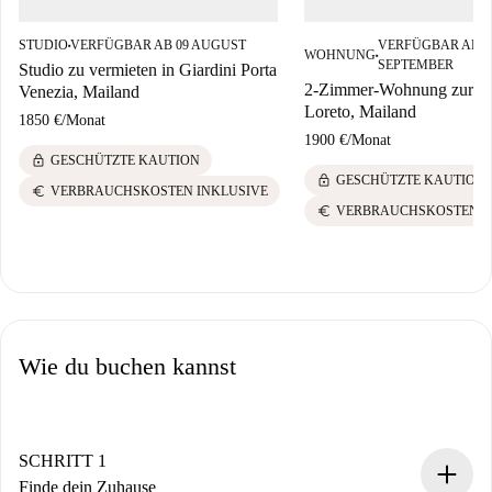
STUDIO
VERFÜGBAR AB 09 AUGUST
VERFÜGBAR AB 0
■
WOHNUNG
■
SEPTEMBER
Studio zu vermieten in Giardini Porta
2-Zimmer-Wohnung zur Mi
Venezia, Mailand
Loreto, Mailand
1850 €
/
Monat
1900 €
/
Monat
lock
GESCHÜTZTE KAUTION
lock
GESCHÜTZTE KAUTION
euro
VERBRAUCHSKOSTEN INKLUSIVE
euro
VERBRAUCHSKOSTEN I
Wie du buchen kannst
SCHRITT 1
Finde dein Zuhause