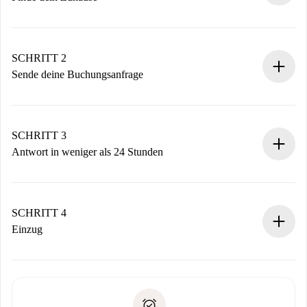
100% Online-Buchungsprozess.
Verifizierte Wohnungen und Vermieter.
Du erhältst alle notwendigen Informationen im Voraus.
SCHRITT 2
Sende deine Buchungsanfrage
Sende grundlegende Informationen zu deinem Profil und
deiner Zahlungsmethode.
Denk daran, dass wir dich erst belasten, wenn der
SCHRITT 3
Vermieter zustimmt.
Antwort in weniger als 24 Stunden
Der Vermieter hat bis zu 24 Stunden Zeit zu bestätigen.
Sobald die Buchung akzeptiert ist, belasten wir dich und
stellen den Kontakt her.
SCHRITT 4
Wenn der Vermieter ablehnen muss, entstehen keine
Einzug
Kosten und wir schlagen Alternativen vor.
Kläre mit dem Vermieter die Ankunftsdetails,
Benötigte Dokumente bei „
Spotahome plus
“-Objekten.
Schlüsselübergabe usw.
Personalausweis oder Reisepass
Spotahome überweist die erste Zahlung nur, wenn du keine
Zahlungsfähigkeitsnachweis
Probleme meldest.