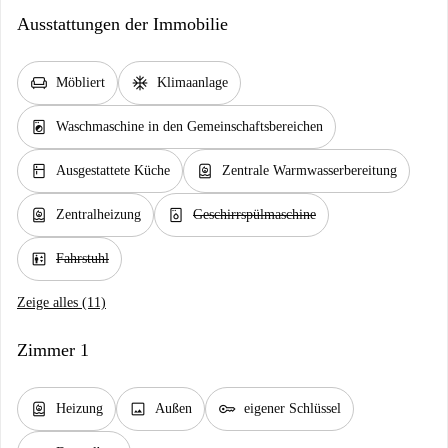
Ausstattungen der Immobilie
chair
ac_unit
Möbliert
Klimaanlage
local_laundry_service
Waschmaschine in den Gemeinschaftsbereichen
kitchen
water_heater
Ausgestattete Küche
Zentrale Warmwasserbereitung
water_heater
dishwasher_gen
Zentralheizung
Geschirrspülmaschine
elevator
Fahrstuhl
Zeige alles (11)
Zimmer 1
water_heater
image
key
Heizung
Außen
eigener Schlüssel