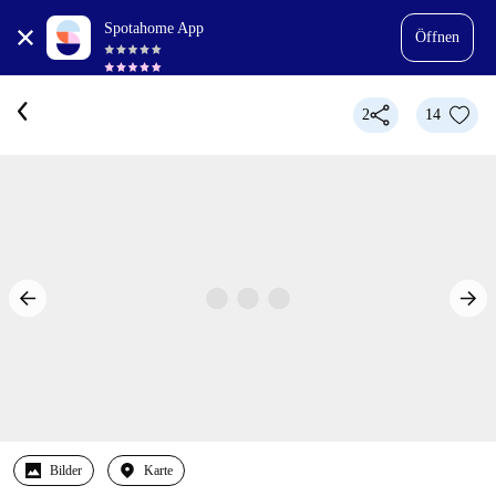
Spotahome App
Öffnen
2
14
Bilder
Karte