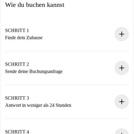
Wie du buchen kannst
SCHRITT 1
Finde dein Zuhause
100% Online-Buchungsprozess.
Verifizierte Wohnungen und Vermieter.
Du erhältst alle notwendigen Informationen im Voraus.
SCHRITT 2
Sende deine Buchungsanfrage
Sende grundlegende Informationen zu deinem Profil und
deiner Zahlungsmethode.
Denk daran, dass wir dich erst belasten, wenn der
SCHRITT 3
Vermieter zustimmt.
Antwort in weniger als 24 Stunden
Der Vermieter hat bis zu 24 Stunden Zeit zu bestätigen.
Sobald die Buchung akzeptiert ist, belasten wir dich und
stellen den Kontakt her.
SCHRITT 4