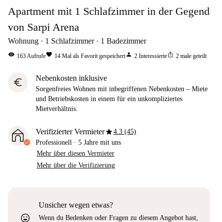
Apartment mit 1 Schlafzimmer in der Gegend
von Sarpi Arena
Wohnung
1
Schlafzimmer
1
Badezimmer
visibility
favorite
person
ios_share
163
Aufrufe
14
Mal als Favorit gespeichert
2
Interessierte
2
male geteilt
Nebenkosten inklusive
euro
Sorgenfreies Wohnen mit inbegriffenen Nebenkosten – Miete
und Betriebskosten in einem für ein unkompliziertes
Mietverhältnis.
star
Verifizierter Vermieter
4.3 (45)
Professionell
·
5 Jahre
mit uns
Mehr über diesen Vermieter
Mehr über die Verifizierung
Unsicher wegen etwas?
sentiment_very_satisfied
Wenn du Bedenken oder Fragen zu diesem Angebot hast,