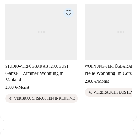
STUDIO
VERFÜGBAR AB 12 AUGUST
WOHNUNG
VERFÜGBAR AB 1
■
■
Ganze 1-Zimmer-Wohnung in
Neue Wohnung im Corso 
Mailand
2300 €
/
Monat
2300 €
/
Monat
euro
VERBRAUCHSKOSTEN I
euro
VERBRAUCHSKOSTEN INKLUSIVE