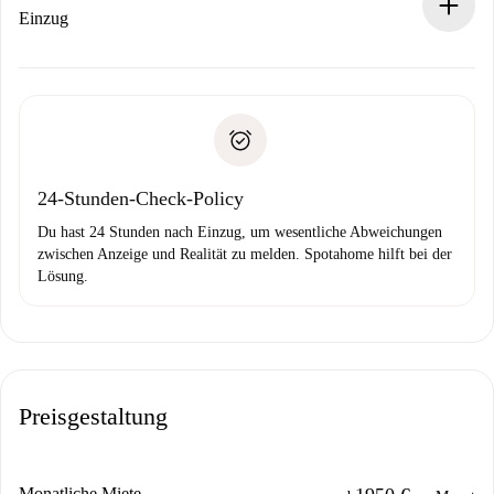
Wenn der Vermieter ablehnen muss, entstehen keine
Einzug
Kosten und wir schlagen Alternativen vor.
Kläre mit dem Vermieter die Ankunftsdetails,
Benötigte Dokumente bei „
Spotahome plus
“-Objekten.
Schlüsselübergabe usw.
Personalausweis oder Reisepass
Spotahome überweist die erste Zahlung nur, wenn du keine
Zahlungsfähigkeitsnachweis
Probleme meldest.
Bankeinzug
24-Stunden-Check-Policy
Du hast 24 Stunden nach Einzug, um wesentliche Abweichungen
zwischen Anzeige und Realität zu melden. Spotahome hilft bei der
Lösung.
Preisgestaltung
Monatliche Miete