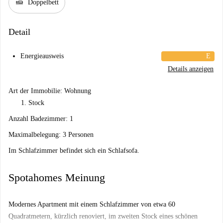
airline_seat_flat
Doppelbett
Detail
Energieausweis
E
Details anzeigen
Art der Immobilie: Wohnung
Stock
Anzahl Badezimmer: 1
Maximalbelegung: 3 Personen
Im Schlafzimmer befindet sich ein Schlafsofa.
Spotahomes Meinung
Modernes Apartment mit einem Schlafzimmer von etwa 60
Quadratmetern, kürzlich renoviert, im zweiten Stock eines schönen