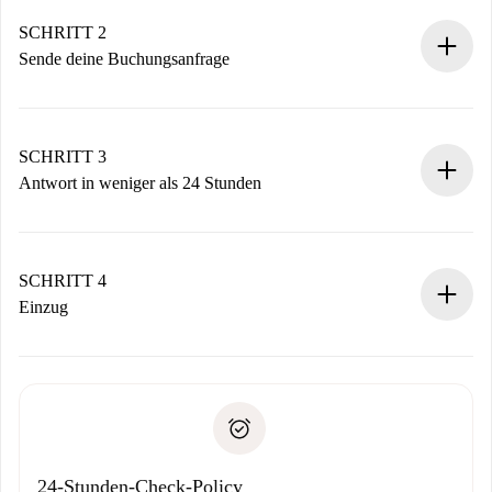
Verifizierte Wohnungen und Vermieter.
Du erhältst alle notwendigen Informationen im Voraus.
SCHRITT 2
Sende deine Buchungsanfrage
Sende grundlegende Informationen zu deinem Profil und
deiner Zahlungsmethode.
Denk daran, dass wir dich erst belasten, wenn der
SCHRITT 3
Vermieter zustimmt.
Antwort in weniger als 24 Stunden
Der Vermieter hat bis zu 24 Stunden Zeit zu bestätigen.
Sobald die Buchung akzeptiert ist, belasten wir dich und
stellen den Kontakt her.
SCHRITT 4
Wenn der Vermieter ablehnen muss, entstehen keine
Einzug
Kosten und wir schlagen Alternativen vor.
Kläre mit dem Vermieter die Ankunftsdetails,
Benötigte Dokumente bei „
Spotahome plus
“-Objekten.
Schlüsselübergabe usw.
Personalausweis oder Reisepass
Spotahome überweist die erste Zahlung nur, wenn du keine
Zahlungsfähigkeitsnachweis
Probleme meldest.
Bankeinzug
24-Stunden-Check-Policy