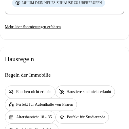
24H UM DEIN NEUES ZUHAUSE ZU ÜBERPRÜFEN
Mehr über Stornierungen erfahren
Hausregeln
Regeln der Immobilie
smoke_free
pet_supplies
Rauchen nicht erlaubt
Haustiere sind nicht erlaubt
partner_heart
Perfekt für Aufenthalte von Paaren
calendar_month
school
Altersbereich: 18 - 35
Perfekt für Studierende