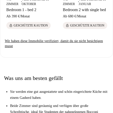
■
■
ZIMMER
OKTOBER
ZIMMER
JANUAR
Bedroom 1 - bed 2
Bedroom 2 with single bed
Ab
390 €
/
Monat
Ab
680 €
/
Monat
lock
lock
GESCHÜTZTE KAUTION
GESCHÜTZTE KAUTION
Wir haben diese Immobilie verifiziert, damit du sie nicht besichtigen
musst
Was uns am besten gefällt
Sie werden eine gut ausgestattete und schön eingerichtete Küche mit
einem Gasherd haben.
Beide Zimmer sind geräumig und verfügen über große
Schreibtische, ideal für Studenten der nahegelegenen Bocconi