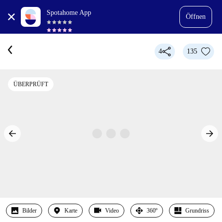
Spotahome App
Öffnen
4
135
ÜBERPRÜFT
Bilder
Karte
Video
360º
Grundriss