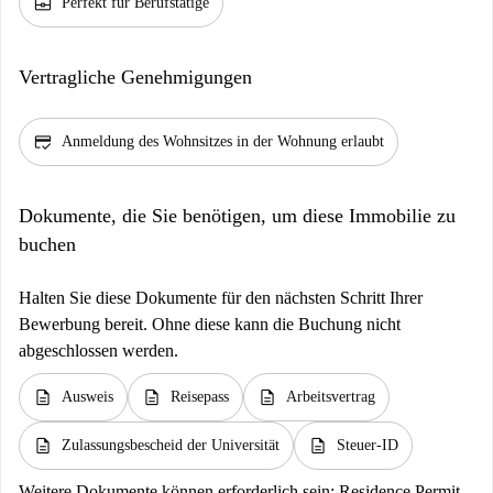
business_center
Perfekt für Berufstätige
Vertragliche Genehmigungen
credit_score
Anmeldung des Wohnsitzes in der Wohnung erlaubt
Dokumente, die Sie benötigen, um diese Immobilie zu
buchen
Halten Sie diese Dokumente für den nächsten Schritt Ihrer
Bewerbung bereit. Ohne diese kann die Buchung nicht
abgeschlossen werden.
description
description
description
Ausweis
Reisepass
Arbeitsvertrag
description
description
Zulassungsbescheid der Universität
Steuer-ID
Weitere Dokumente können erforderlich sein:
Residence Permit