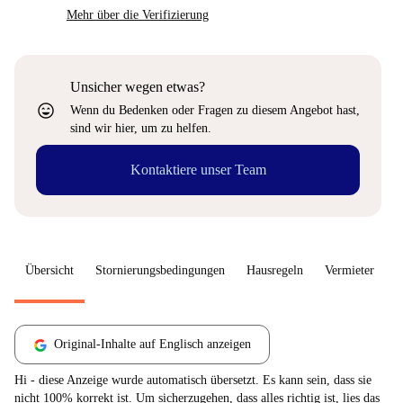
Mehr über die Verifizierung
Unsicher wegen etwas?
sentiment_very_satisfied
Wenn du Bedenken oder Fragen zu diesem Angebot hast,
sind wir hier, um zu helfen.
Kontaktiere unser Team
Übersicht
Stornierungsbedingungen
Hausregeln
Vermieter
W
Original-Inhalte auf Englisch anzeigen
Hi - diese Anzeige wurde automatisch übersetzt. Es kann sein, dass sie
nicht 100% korrekt ist. Um sicherzugehen, dass alles richtig ist, lies das