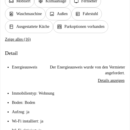
chair
ac_unit
tv
Möbliert
Klimaanlage
Fernseher
local_laundry_service
image
elevator
Waschmaschine
Außen
Fahrstuhl
kitchen
garage
Ausgestattete Küche
Parkoptionen vorhanden
Zeige alles (16)
Detail
Energieausweis
Der Energieausweis wurde von den Vermieter
angefordert.
Details anzeigen
Immobilientyp: Wohnung
Boden: Boden
Aufzug: ja
Wi-Fi installiert: ja