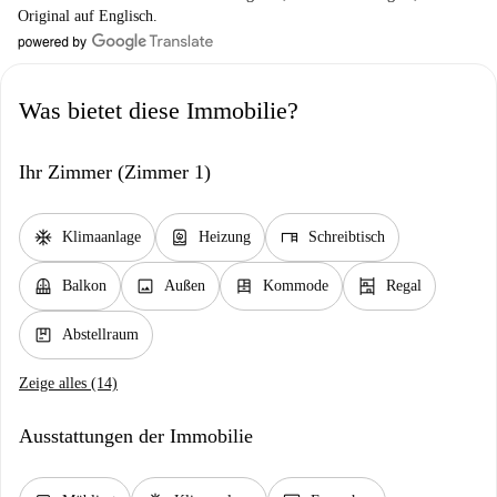
Original auf Englisch.
Was bietet diese Immobilie?
Ihr Zimmer (Zimmer 1)
ac_unit
water_heater
desk
Klimaanlage
Heizung
Schreibtisch
balcony
image
dresser
shelves
Balkon
Außen
Kommode
Regal
package
Abstellraum
Zeige alles (14)
Ausstattungen der Immobilie