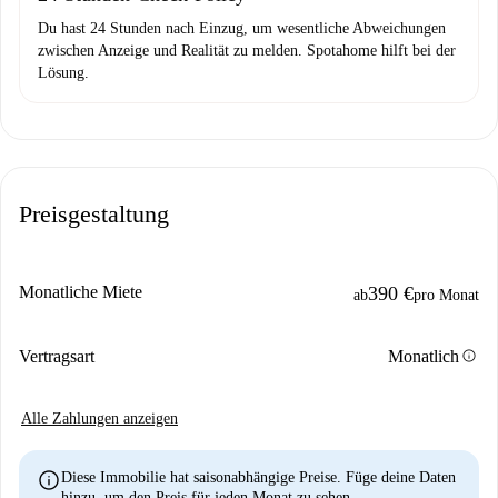
Du hast 24 Stunden nach Einzug, um wesentliche Abweichungen
zwischen Anzeige und Realität zu melden. Spotahome hilft bei der
Lösung.
Preisgestaltung
Monatliche Miete
390 €
ab
pro Monat
info
Vertragsart
Monatlich
Alle Zahlungen anzeigen
info
Diese Immobilie hat saisonabhängige Preise. Füge deine Daten
hinzu, um den Preis für jeden Monat zu sehen.