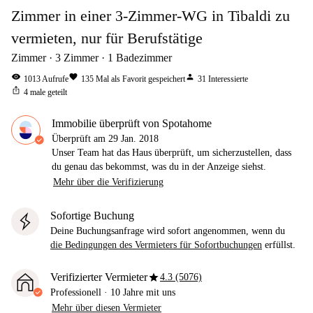
Zimmer in einer 3-Zimmer-WG in Tibaldi zu
vermieten, nur für Berufstätige
Zimmer
3
Zimmer
1
Badezimmer
visibility
favorite
person
1013
Aufrufe
135
Mal als Favorit gespeichert
31
Interessierte
ios_share
4
male geteilt
Immobilie überprüft von Spotahome
Überprüft am
29 Jan. 2018
Unser Team hat das Haus überprüft, um sicherzustellen, dass
du genau das bekommst, was du in der Anzeige siehst.
Mehr über die Verifizierung
Sofortige Buchung
Deine Buchungsanfrage wird sofort angenommen, wenn du
die Bedingungen des Vermieters für Sofortbuchungen
erfüllst.
star
Verifizierter Vermieter
4.3 (5076)
Professionell
·
10 Jahre
mit uns
Mehr über diesen Vermieter