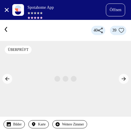
Spotahome App
Öffnen
40
39
ÜBERPRÜFT
Bilder
Karte
Weitere Zimmer