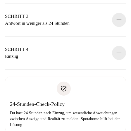
Sende grundlegende Informationen zu deinem Profil und
deiner Zahlungsmethode.
Denk daran, dass wir dich erst belasten, wenn der
SCHRITT 3
Vermieter zustimmt.
Antwort in weniger als 24 Stunden
Der Vermieter hat bis zu 24 Stunden Zeit zu bestätigen.
Sobald die Buchung akzeptiert ist, belasten wir dich und
stellen den Kontakt her.
SCHRITT 4
Wenn der Vermieter ablehnen muss, entstehen keine
Einzug
Kosten und wir schlagen Alternativen vor.
Kläre mit dem Vermieter die Ankunftsdetails,
Benötigte Dokumente bei „
Spotahome plus
“-Objekten.
Schlüsselübergabe usw.
Personalausweis oder Reisepass
Spotahome überweist die erste Zahlung nur, wenn du keine
Zahlungsfähigkeitsnachweis
Probleme meldest.
Bankeinzug
24-Stunden-Check-Policy
Du hast 24 Stunden nach Einzug, um wesentliche Abweichungen
zwischen Anzeige und Realität zu melden. Spotahome hilft bei der
Lösung.