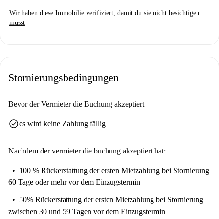
Wir haben diese Immobilie verifiziert, damit du sie nicht besichtigen
musst
Stornierungsbedingungen
Bevor der Vermieter die Buchung akzeptiert
check_circle
es wird keine Zahlung fällig
Nachdem der vermieter die buchung akzeptiert hat:
100 % Rückerstattung der ersten Mietzahlung
bei Stornierung
60 Tage oder mehr vor dem Einzugstermin
50% Rückerstattung der ersten Mietzahlung
bei Stornierung
zwischen 30 und 59 Tagen vor dem Einzugstermin