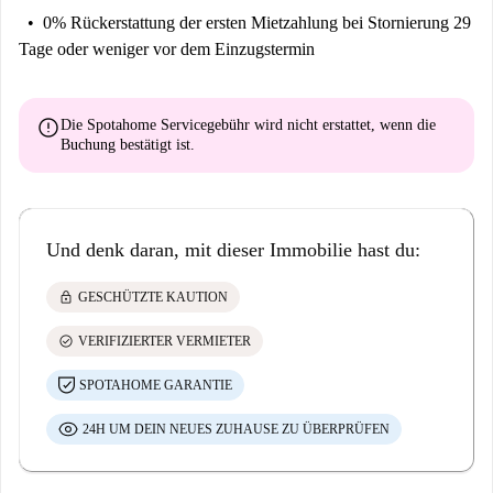
0% Rückerstattung der ersten Mietzahlung
bei Stornierung 29
Tage oder weniger vor dem Einzugstermin
error
Die Spotahome Servicegebühr wird
nicht erstattet
, wenn die
Buchung bestätigt ist.
Und denk daran, mit dieser Immobilie hast du:
lock
GESCHÜTZTE KAUTION
check_circle
VERIFIZIERTER VERMIETER
SPOTAHOME GARANTIE
24H UM DEIN NEUES ZUHAUSE ZU ÜBERPRÜFEN