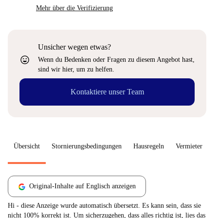
Mehr über die Verifizierung
Unsicher wegen etwas?
sentiment_very_satisfied
Wenn du Bedenken oder Fragen zu diesem Angebot hast,
sind wir hier, um zu helfen.
Kontaktiere unser Team
Übersicht
Stornierungsbedingungen
Hausregeln
Vermieter
W
Original-Inhalte auf Englisch anzeigen
Hi - diese Anzeige wurde automatisch übersetzt. Es kann sein, dass sie
nicht 100% korrekt ist. Um sicherzugehen, dass alles richtig ist, lies das