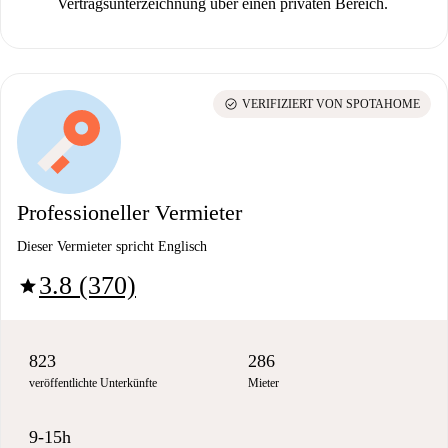
Vertragsunterzeichnung über einen privaten Bereich.
check_circle
VERIFIZIERT VON SPOTAHOME
Professioneller Vermieter
Dieser Vermieter spricht Englisch
3.8 (370)
star
823
286
veröffentlichte Unterkünfte
Mieter
9-15h