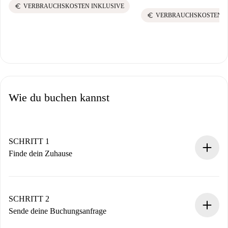
euro
VERBRAUCHSKOSTEN INKLUSIVE
euro
VERBRAUCHSKOSTEN I
Wie du buchen kannst
SCHRITT 1
Finde dein Zuhause
100% Online-Buchungsprozess.
Verifizierte Wohnungen und Vermieter.
Du erhältst alle notwendigen Informationen im Voraus.
SCHRITT 2
Sende deine Buchungsanfrage