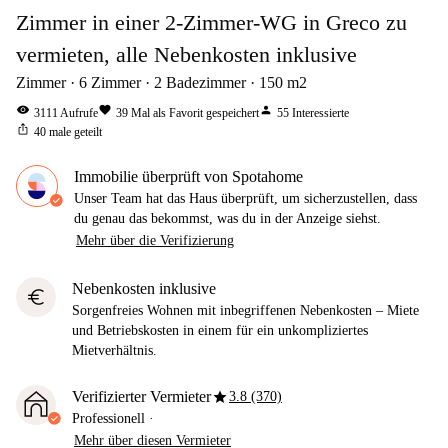
Zimmer in einer 2-Zimmer-WG in Greco zu
vermieten, alle Nebenkosten inklusive
Zimmer
6
Zimmer
2
Badezimmer
150
m2
visibility
favorite
person
3111
Aufrufe
39
Mal als Favorit gespeichert
55
Interessierte
ios_share
40
male geteilt
Immobilie überprüft von Spotahome
Unser Team hat das Haus überprüft, um sicherzustellen, dass
du genau das bekommst, was du in der Anzeige siehst.
Mehr über die Verifizierung
Nebenkosten inklusive
euro
Sorgenfreies Wohnen mit inbegriffenen Nebenkosten – Miete
und Betriebskosten in einem für ein unkompliziertes
Mietverhältnis.
star
Verifizierter Vermieter
3.8 (370)
Professionell
·
Mehr über diesen Vermieter