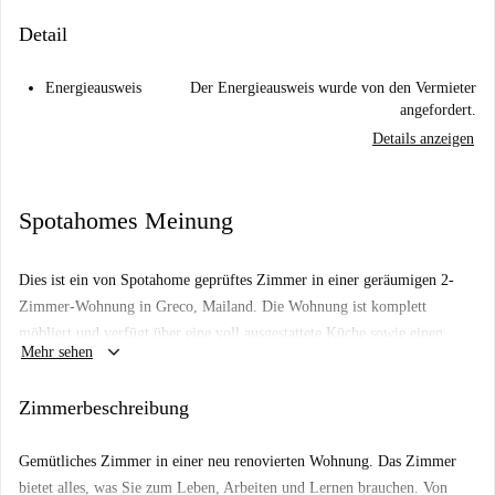
Detail
Energieausweis
Der Energieausweis wurde von den Vermieter
angefordert.
Details anzeigen
Spotahomes Meinung
Dies ist ein von Spotahome geprüftes Zimmer in einer geräumigen 2-
Zimmer-Wohnung in Greco, Mailand. Die Wohnung ist komplett
möbliert und verfügt über eine voll ausgestattete Küche sowie einen
keyboard_arrow_down
Mehr sehen
schönen Außenbereich. Sie bietet einen komfortablen Wohnraum für
Berufstätige oder Studierende. Alle Nebenkosten (Strom, Wasser, Gas,
Zimmerbeschreibung
Heizung und WLAN) sind inklusive, sodass Sie sich entspannt
zurücklehnen können. Bitte beachten Sie, dass Paare nicht erlaubt sind
Gemütliches Zimmer in einer neu renovierten Wohnung. Das Zimmer
und Rauchen gestattet ist. Übernachtungsgäste sind willkommen.
bietet alles, was Sie zum Leben, Arbeiten und Lernen brauchen. Von
Dokumente zum Wohnsitznachweis werden akzeptiert, was die Wohnung