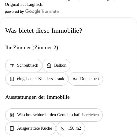
Original auf Englisch.
Was bietet diese Immobilie?
Ihr Zimmer (Zimmer 2)
desk
balcony
Schreibtisch
Balkon
dresser
airline_seat_flat
eingebauter Kleiderschrank
Doppelbett
Ausstattungen der Immobilie
local_laundry_service
Waschmaschine in den Gemeinschaftsbereichen
kitchen
square_foot
Ausgestattete Küche
150 m2