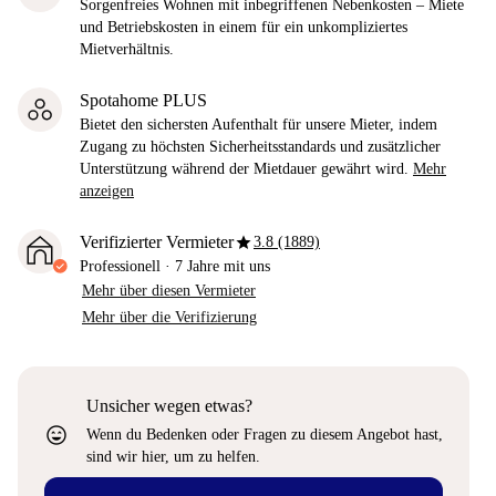
Sorgenfreies Wohnen mit inbegriffenen Nebenkosten – Miete
und Betriebskosten in einem für ein unkompliziertes
Mietverhältnis.
Spotahome PLUS
Bietet den sichersten Aufenthalt für unsere Mieter, indem
Zugang zu höchsten Sicherheitsstandards und zusätzlicher
Unterstützung während der Mietdauer gewährt wird.
Mehr
anzeigen
star
Verifizierter Vermieter
3.8 (1889)
Professionell
·
7 Jahre
mit uns
Mehr über diesen Vermieter
Mehr über die Verifizierung
Unsicher wegen etwas?
sentiment_very_satisfied
Wenn du Bedenken oder Fragen zu diesem Angebot hast,
sind wir hier, um zu helfen.