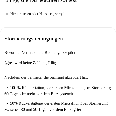
Beste der Stadt vor Ihrer Haustür. Keine Gefahr, sich hier zu langweilen.
Nicht rauchen oder Haustiere, sorry!
Stornierungsbedingungen
Bevor der Vermieter die Buchung akzeptiert
check_circle
es wird keine Zahlung fällig
Nachdem der vermieter die buchung akzeptiert hat:
100 % Rückerstattung der ersten Mietzahlung
bei Stornierung
60 Tage oder mehr vor dem Einzugstermin
50% Rückerstattung der ersten Mietzahlung
bei Stornierung
zwischen 30 und 59 Tagen vor dem Einzugstermin