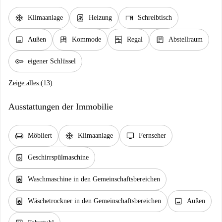
ac_unit
water_heater
desk
Klimaanlage
Heizung
Schreibtisch
image
dresser
shelves
package
Außen
Kommode
Regal
Abstellraum
key
eigener Schlüssel
Zeige alles (13)
Ausstattungen der Immobilie
chair
ac_unit
tv
Möbliert
Klimaanlage
Fernseher
dishwasher_gen
Geschirrspülmaschine
local_laundry_service
Waschmaschine in den Gemeinschaftsbereichen
local_laundry_service
image
Wäschetrockner in den Gemeinschaftsbereichen
Außen