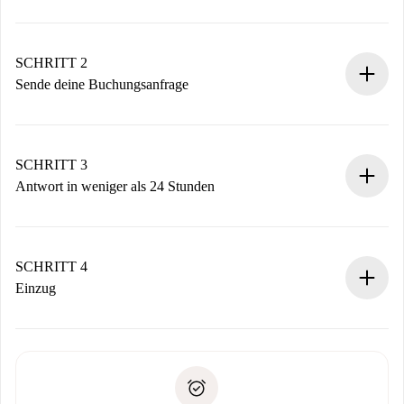
100% Online-Buchungsprozess.
Verifizierte Wohnungen und Vermieter.
Du erhältst alle notwendigen Informationen im Voraus.
SCHRITT 2
Sende deine Buchungsanfrage
Sende grundlegende Informationen zu deinem Profil und
deiner Zahlungsmethode.
Denk daran, dass wir dich erst belasten, wenn der
SCHRITT 3
Vermieter zustimmt.
Antwort in weniger als 24 Stunden
Der Vermieter hat bis zu 24 Stunden Zeit zu bestätigen.
Sobald die Buchung akzeptiert ist, belasten wir dich und
stellen den Kontakt her.
SCHRITT 4
Wenn der Vermieter ablehnen muss, entstehen keine
Einzug
Kosten und wir schlagen Alternativen vor.
Kläre mit dem Vermieter die Ankunftsdetails,
Benötigte Dokumente bei „
Spotahome plus
“-Objekten.
Schlüsselübergabe usw.
Personalausweis oder Reisepass
Spotahome überweist die erste Zahlung nur, wenn du keine
Zahlungsfähigkeitsnachweis
Probleme meldest.
Bankeinzug