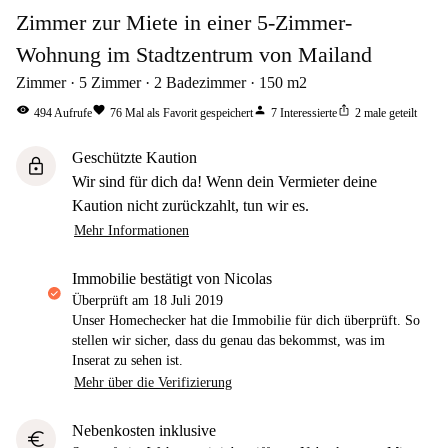
Zimmer zur Miete in einer 5-Zimmer-
Wohnung im Stadtzentrum von Mailand
Zimmer
5
Zimmer
2
Badezimmer
150
m2
visibility
favorite
person
ios_share
494
Aufrufe
76
Mal als Favorit gespeichert
7
Interessierte
2
male geteilt
Geschützte Kaution
lock
Wir sind für dich da! Wenn dein Vermieter deine
Kaution nicht zurückzahlt, tun wir es.
Mehr Informationen
Immobilie bestätigt von Nicolas
Überprüft am
18 Juli 2019
Unser Homechecker hat die Immobilie für dich überprüft. So
stellen wir sicher, dass du genau das bekommst, was im
Inserat zu sehen ist.
Mehr über die Verifizierung
Nebenkosten inklusive
euro