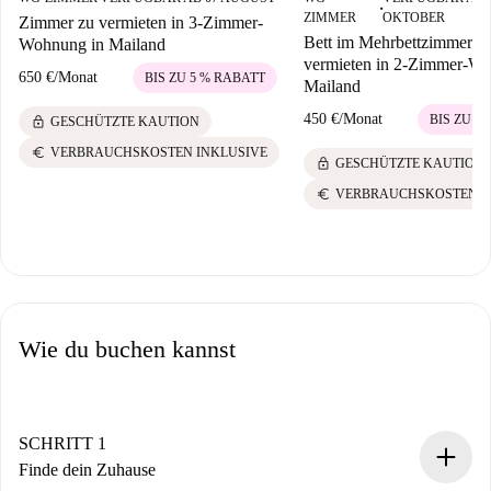
■
ZIMMER
OKTOBER
Zimmer zu vermieten in 3-Zimmer-
Bett im Mehrbettzimmer z
Wohnung in Mailand
vermieten in 2-Zimmer-Wo
650 €
/
Monat
BIS ZU 5 % RABATT
Mailand
450 €
/
Monat
BIS ZU 5
lock
GESCHÜTZTE KAUTION
euro
VERBRAUCHSKOSTEN INKLUSIVE
lock
GESCHÜTZTE KAUTION
euro
VERBRAUCHSKOSTEN I
Wie du buchen kannst
SCHRITT 1
Finde dein Zuhause