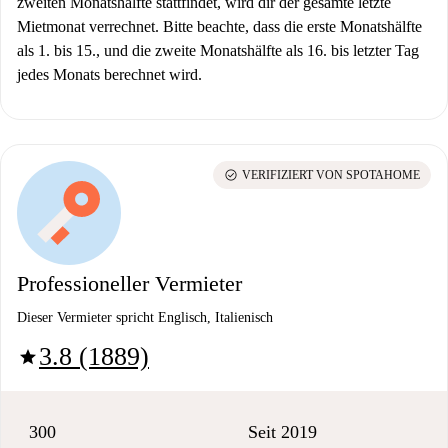
zweiten Monatshälfte stattfindet, wird dir der gesamte letzte
Mietmonat verrechnet. Bitte beachte, dass die erste Monatshälfte
als 1. bis 15., und die zweite Monatshälfte als 16. bis letzter Tag
jedes Monats berechnet wird.
check_circle
VERIFIZIERT VON SPOTAHOME
Professioneller Vermieter
Dieser Vermieter spricht Englisch, Italienisch
3.8 (1889)
star
300
Seit 2019