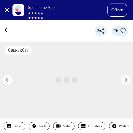
Spotahome App
Öffnen
2
76
ÜBERPRÜFT
Bilder
Karte
Video
Grundriss
Weitere 