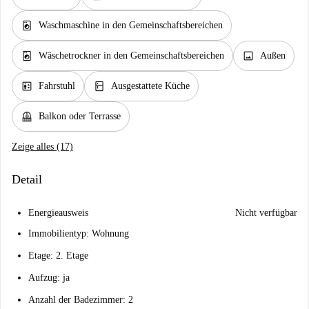
local_laundry_service
Waschmaschine in den Gemeinschaftsbereichen
local_laundry_service
image
Wäschetrockner in den Gemeinschaftsbereichen
Außen
elevator
kitchen
Fahrstuhl
Ausgestattete Küche
balcony
Balkon oder Terrasse
Zeige alles (17)
Detail
Energieausweis
Nicht verfügbar
Immobilientyp: Wohnung
Etage: 2. Etage
Aufzug: ja
Anzahl der Badezimmer: 2