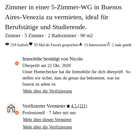
Zimmer in einer 5-Zimmer-WG in Buenos
Aires-Venezia zu vermieten, ideal für
Berufstätige und Studierende.
Zimmer
5
Zimmer
2
Badezimmer
90
m2
visibility
favorite
person
ios_share
519
Aufrufe
93
Mal als Favorit gespeichert
13
Interessierte
2
male geteilt
Immobilie bestätigt von Nicolo
Überprüft am
22 Okt. 2020
Unser Homechecker hat die Immobilie für dich überprüft. So
stellen wir sicher, dass du genau das bekommst, was im
Inserat zu sehen ist.
Mehr über die Verifizierung
star
Verifizierter Vermieter
4.5 (211)
Professionell
·
7 Jahre
mit uns
Mehr über diesen Vermieter
Mehr über die Verifizierung