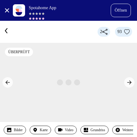
Spotahome App
Öffnen
2
93
ÜBERPRÜFT
Bilder
Karte
Video
Grundriss
Weitere 