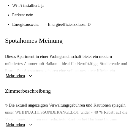
Wi-Fi installiert: ja
Parken: nein
Energieausweis:
- Energieeffizienzklasse: D
Spotahomes Meinung
Dieses Apartment in einer Wohngemeinschaft bietet ein modern
möbliertes Zimmer mit Balkon – ideal für Berufstätige, Studierende und
Paare. Zur Ausstattung gehören eine voll ausgestattete Küche, ein
keyboard_arrow_down
Mehr sehen
Geschirrspüler und eine Waschmaschine. Das Apartment ist barrierefrei
zugänglich und verfügt über eine zentrale Heizungsanlage. Ein Aufzug
Zimmerbeschreibung
ist vorhanden. Dieses Angebot wurde von Spotahome geprüft.
Das Apartment befindet sich in Buenos Aires-Venezia, Mailand, und ist
✨Die aktuell angezeigten Verwaltungsgebühren und Kautionen spiegeln
nur wenige Gehminuten von Sehenswürdigkeiten und
unser WEIHNACHTSSONDERANGEBOT wider - 40 % Rabatt auf die
Einkaufsmöglichkeiten entfernt: Casa 770 und das Monumento Ad
Verwaltungsgebühren und reduzierte Kaution bei Buchung bis zum
Agostino Bertani sind in der Nähe, ebenso wie diverse Restaurants und
keyboard_arrow_down
Mehr sehen
25.12.2024✨
Supermärkte wie Farmacia Ambrosiana und Carrefour. Genießen Sie die