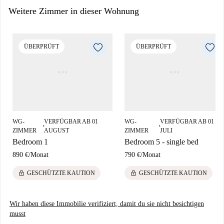
Vorzüge und den Charme dieses lebendigen Viertels.
Weitere Zimmer in dieser Wohnung
ÜBERPRÜFT
ÜBERPRÜFT
WG-
VERFÜGBAR AB 01
WG-
VERFÜGBAR AB 01
■
■
ZIMMER
AUGUST
ZIMMER
JULI
Bedroom 1
Bedroom 5 - single bed
890 €
/
Monat
790 €
/
Monat
lock
lock
GESCHÜTZTE KAUTION
GESCHÜTZTE KAUTION
Wir haben diese Immobilie verifiziert, damit du sie nicht besichtigen
musst