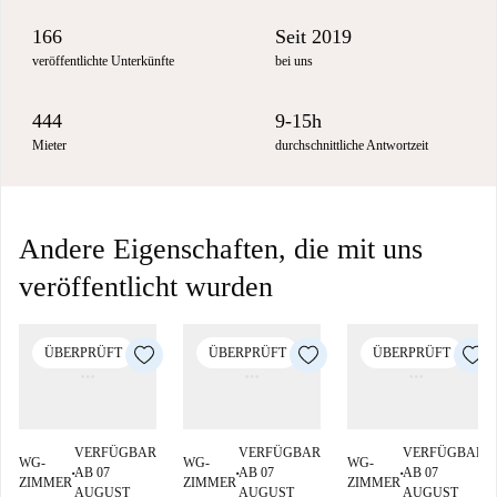
166
Seit 2019
veröffentlichte Unterkünfte
bei uns
444
9-15h
Mieter
durchschnittliche Antwortzeit
Andere Eigenschaften, die mit uns
veröffentlicht wurden
ÜBERPRÜFT
ÜBERPRÜFT
ÜBERPRÜFT
VERFÜGBAR
VERFÜGBAR
VERFÜGBAR
WG-
WG-
WG-
AB 07
AB 07
AB 07
■
■
■
ZIMMER
ZIMMER
ZIMMER
AUGUST
AUGUST
AUGUST