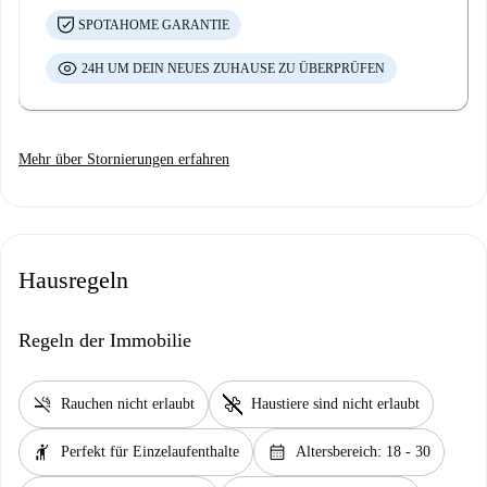
SPOTAHOME GARANTIE
24H UM DEIN NEUES ZUHAUSE ZU ÜBERPRÜFEN
Mehr über Stornierungen erfahren
Hausregeln
Regeln der Immobilie
smoke_free
pet_supplies
Rauchen nicht erlaubt
Haustiere sind nicht erlaubt
hail
calendar_month
Perfekt für Einzelaufenthalte
Altersbereich: 18 - 30