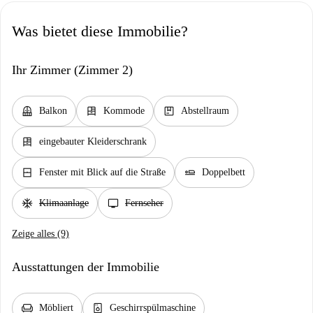
Was bietet diese Immobilie?
Ihr Zimmer (Zimmer 2)
balcony
dresser
package
Balkon
Kommode
Abstellraum
dresser
eingebauter Kleiderschrank
window_closed
airline_seat_flat
Fenster mit Blick auf die Straße
Doppelbett
ac_unit
tv
Klimaanlage
Fernseher
Zeige alles (9)
Ausstattungen der Immobilie
chair
dishwasher_gen
Möbliert
Geschirrspülmaschine