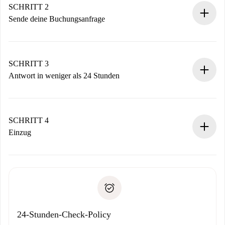
Du erhältst alle notwendigen Informationen im Voraus.
SCHRITT 2
Sende deine Buchungsanfrage
Sende grundlegende Informationen zu deinem Profil und
deiner Zahlungsmethode.
Denk daran, dass wir dich erst belasten, wenn der
SCHRITT 3
Vermieter zustimmt.
Antwort in weniger als 24 Stunden
Der Vermieter hat bis zu 24 Stunden Zeit zu bestätigen.
Sobald die Buchung akzeptiert ist, belasten wir dich und
stellen den Kontakt her.
SCHRITT 4
Wenn der Vermieter ablehnen muss, entstehen keine
Einzug
Kosten und wir schlagen Alternativen vor.
Kläre mit dem Vermieter die Ankunftsdetails,
Benötigte Dokumente bei „
Spotahome plus
“-Objekten.
Schlüsselübergabe usw.
Personalausweis oder Reisepass
Spotahome überweist die erste Zahlung nur, wenn du keine
Zahlungsfähigkeitsnachweis
Probleme meldest.
Bankeinzug
24-Stunden-Check-Policy