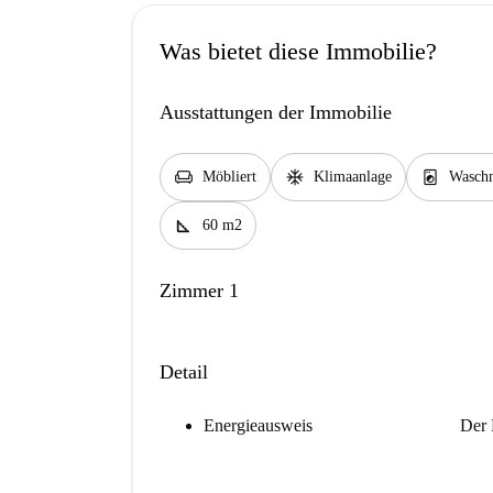
Was bietet diese Immobilie?
Ausstattungen der Immobilie
chair
ac_unit
local_laundry_service
Möbliert
Klimaanlage
Waschm
square_foot
60 m2
Zimmer 1
Detail
Energieausweis
Der 