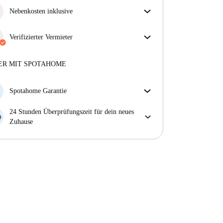
Nebenkosten inklusive
Sorgenfreies Wohnen mit inbegriffenen Nebenkosten
– Miete und Betriebskosten in einem für ein
Verifizierter Vermieter
unkompliziertes Mietverhältnis.
Professionell
·
6 Jahre
mit uns
Mehr über diesen Vermieter
ER MIT SPOTAHOME
Mehr über die Verifizierung
Spotahome Garantie
Falls der Vermieter deine Buchung kurzfristig
24 Stunden Überprüfungszeit für dein neues
storniert, werden wir dir entweder A) ein Hotel
Zuhause
bezahlen und dir helfen eine neue Wohnung zu
Bei Abweichungen vom Inserat, melde dich sofort
finden oder B) den gezahlten Betrag vollständig
innerhalb von 24 Stunden, damit wir das Problem
zurückerstatten.
lösen können.