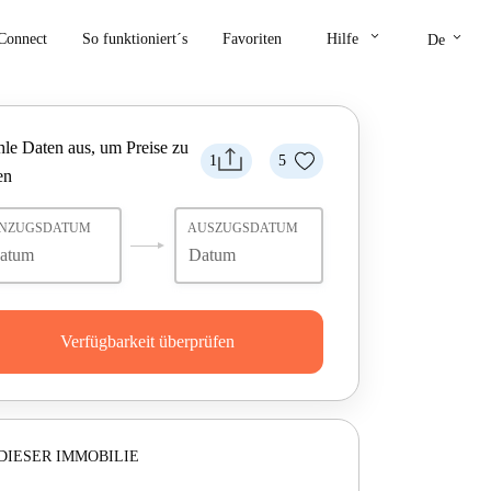
keyboard_arrow_down
keyboard_arrow_down
Connect
So funktioniert´s
Favoriten
Hilfe
De
le Daten aus, um Preise zu
1
5
en
INZUGSDATUM
AUSZUGSDATUM
Verfügbarkeit überprüfen
DIESER IMMOBILIE