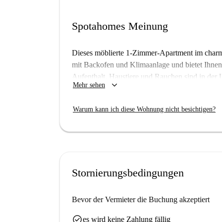
Spotahomes Meinung
Dieses möblierte 1-Zimmer-Apartment im charma
mit Backofen und Klimaanlage und bietet Ihnen
Aufenthalt. Haustiere und Rauchen sind in der U
keyboard_arrow_down
Mehr sehen
Umgebung zu gewährleisten. Obwohl die Unterk
wurde, können Sie sich darauf verlassen, dass 
Warum kann ich diese Wohnung nicht besichtigen?
wurde.
Das Apartment liegt im Herzen von Monopoli u
Sehenswürdigkeiten. Der EuroSpin Monopoli P. M
Kulinarische Genüsse erwarten Sie in der Nähe 
Del Pescatore. Auch einige beeindruckende Seh
Stornierungsbedingungen
Porto Rosso sind nicht weit entfernt und verspr
Bevor der Vermieter die Buchung akzeptiert
check_circle
es wird keine Zahlung fällig