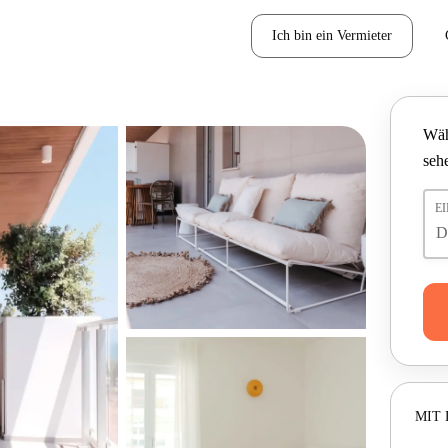
Ich bin ein Vermieter
Wäh
seh
E
MIT 