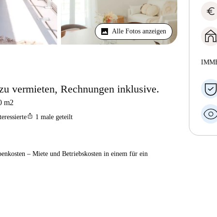
euro
Alle Fotos anzeigen
IMM
u vermieten, Rechnungen inklusive.
0
m2
ios_share
teressierte
1
male geteilt
enkosten – Miete und Betriebskosten in einem für ein