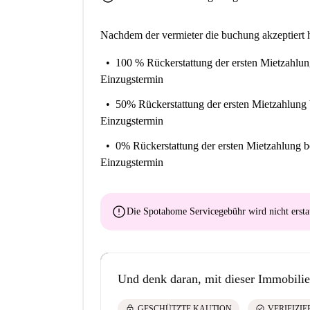
Nachdem der vermieter die buchung akzeptiert h
100 % Rückerstattung der ersten Mietzahlu
Einzugstermin
50% Rückerstattung der ersten Mietzahlung
Einzugstermin
0% Rückerstattung der ersten Mietzahlung
b
Einzugstermin
error
Die Spotahome Servicegebühr wird
nicht ersta
Und denk daran, mit dieser Immobilie
lock
check_circle
GESCHÜTZTE KAUTION
VERIFIZI