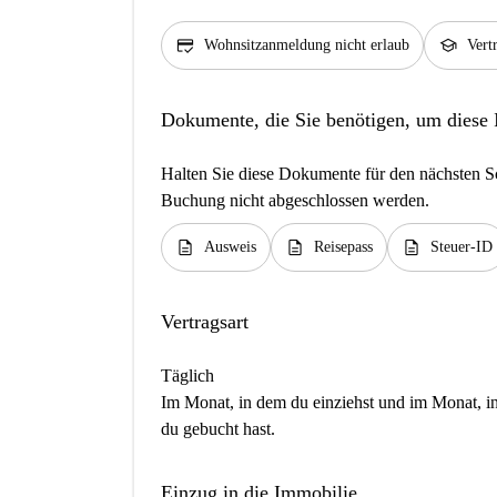
credit_score
school
Wohnsitzanmeldung nicht erlaub
Vert
Dokumente, die Sie benötigen, um diese
Halten Sie diese Dokumente für den nächsten Sc
Buchung nicht abgeschlossen werden.
description
description
description
Ausweis
Reisepass
Steuer-ID
Vertragsart
Täglich
Im Monat, in dem du einziehst und im Monat, in 
du gebucht hast.
Einzug in die Immobilie