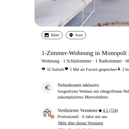
Bilder
Karte
1-Zimmer-Wohnung in Monopoli z
Wohnung
1
Schlafzimmer
1
Badezimmer
6
visibility
favorite
person
32
Aufrufe
5
Mal als Favorit gespeichert
2
In
Nebenkosten inklusive
euro
Sorgenfreies Wohnen mit inbegriffenen Neb
unkompliziertes Mietverhältnis.
star
Verifizierter Vermieter
4.5 (724)
Professionell
·
6 Jahre
mit uns
Mehr über diesen Vermieter