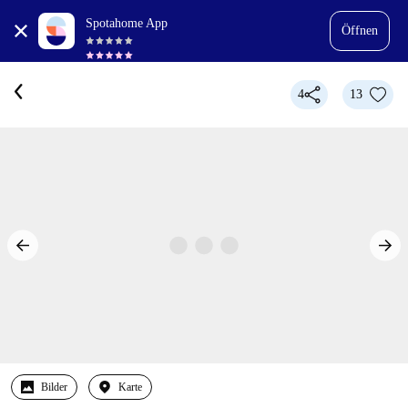
Spotahome App
Öffnen
4
13
Bilder
Karte