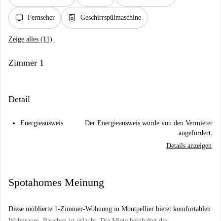
tv
dishwasher_gen
Fernseher
Geschirrspülmaschine
Zeige alles (11)
Zimmer 1
Detail
Energieausweis
Der Energieausweis wurde von den Vermieter
angefordert.
Details anzeigen
Spotahomes Meinung
Diese möblierte 1-Zimmer-Wohnung in Montpellier bietet komfortablen
Wohnraum. Rauchen ist erlaubt. Die Miete beinhaltet die