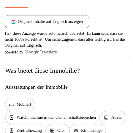
Original-Inhalte auf Englisch anzeigen
Hi - diese Anzeige wurde automatisch übersetzt. Es kann sein, dass sie
nicht 100% korrekt ist. Um sicherzugehen, dass alles richtig ist, lies das
Original auf Englisch.
Was bietet diese Immobilie?
Ausstattungen der Immobilie
chair
Möbliert
local_laundry_service
image
Waschmaschine in den Gemeinschaftsbereichen
Außen
water_heater
oven_gen
ac_unit
Zentralheizung
Ofen
Klimaanlage