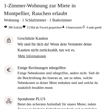
1-Zimmer-Wohnung zur Miete in
Montpellier, Rauchen erlaubt
Wohnung
1
Schlafzimmer
1
Badezimmer
visibility
favorite
person
ios_share
390
Aufrufe
13
Mal als Favorit gespeichert
4
Interessierte
4
male geteilt
Geschützte Kaution
lock
Wir sind für dich da! Wenn dein Vermieter deine
Kaution nicht zurückzahlt, tun wir es.
Mehr Informationen
Einige Rechnungen inbegriffen
euro
Einige Nebenkosten sind inbegriffen, andere nicht. Sieh dir
die Beschreibung des Inserats an, um zu sehen, welche
Nebenkosten in deiner Miete enthalten sind und welche du
zusätzlich bezahlen musst.
Spotahome PLUS
Bietet den sichersten Aufenthalt für unsere Mieter, indem