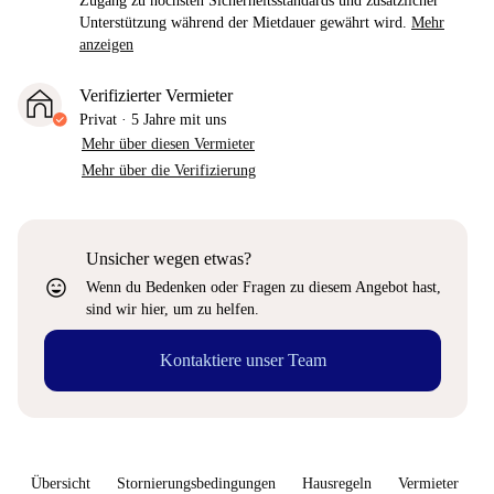
Zugang zu höchsten Sicherheitsstandards und zusätzlicher
Unterstützung während der Mietdauer gewährt wird.
Mehr
anzeigen
Verifizierter Vermieter
Privat
·
5 Jahre
mit uns
Mehr über diesen Vermieter
Mehr über die Verifizierung
Unsicher wegen etwas?
sentiment_very_satisfied
Wenn du Bedenken oder Fragen zu diesem Angebot hast,
sind wir hier, um zu helfen.
Kontaktiere unser Team
Übersicht
Stornierungsbedingungen
Hausregeln
Vermieter
W