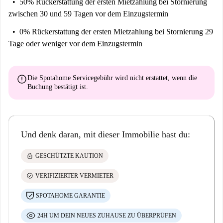
50% Rückerstattung der ersten Mietzahlung
bei Stornierung
zwischen 30 und 59 Tagen vor dem Einzugstermin
0% Rückerstattung der ersten Mietzahlung
bei Stornierung 29
Tage oder weniger vor dem Einzugstermin
error
Die Spotahome Servicegebühr wird
nicht erstattet
, wenn die
Buchung bestätigt ist.
Und denk daran, mit dieser Immobilie hast du:
lock
GESCHÜTZTE KAUTION
check_circle
VERIFIZIERTER VERMIETER
SPOTAHOME GARANTIE
24H UM DEIN NEUES ZUHAUSE ZU ÜBERPRÜFEN