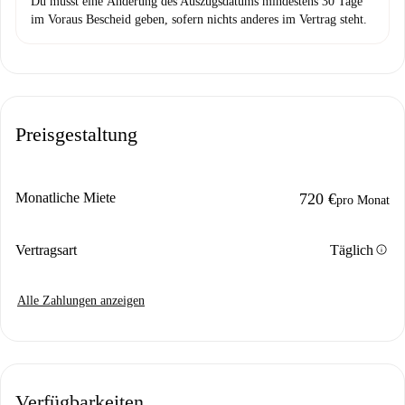
Du musst eine Änderung des Auszugsdatums mindestens 30 Tage
im Voraus Bescheid geben, sofern nichts anderes im Vertrag steht.
Preisgestaltung
Monatliche Miete
720 €
pro Monat
info
Vertragsart
Täglich
Alle Zahlungen anzeigen
Verfügbarkeiten