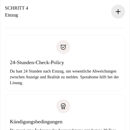
Sobald die Buchung akzeptiert ist, belasten wir dich und
stellen den Kontakt her.
SCHRITT 4
Wenn der Vermieter ablehnen muss, entstehen keine
Einzug
Kosten und wir schlagen Alternativen vor.
Kläre mit dem Vermieter die Ankunftsdetails,
Benötigte Dokumente bei „
Spotahome plus
“-Objekten.
Schlüsselübergabe usw.
Personalausweis oder Reisepass
Spotahome überweist die erste Zahlung nur, wenn du keine
Zahlungsfähigkeitsnachweis
Probleme meldest.
Bankeinzug
24-Stunden-Check-Policy
Du hast 24 Stunden nach Einzug, um wesentliche Abweichungen
zwischen Anzeige und Realität zu melden. Spotahome hilft bei der
Lösung.
Kündigungsbedingungen