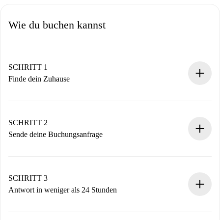
Wie du buchen kannst
SCHRITT 1
Finde dein Zuhause
100% Online-Buchungsprozess.
Verifizierte Wohnungen und Vermieter.
Du erhältst alle notwendigen Informationen im Voraus.
SCHRITT 2
Sende deine Buchungsanfrage
Sende grundlegende Informationen zu deinem Profil und
deiner Zahlungsmethode.
Denk daran, dass wir dich erst belasten, wenn der
SCHRITT 3
Vermieter zustimmt.
Antwort in weniger als 24 Stunden
Der Vermieter hat bis zu 24 Stunden Zeit zu bestätigen.