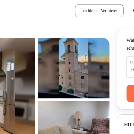
Ich bin ein Vermieter
Wäh
seh
E
MIT 