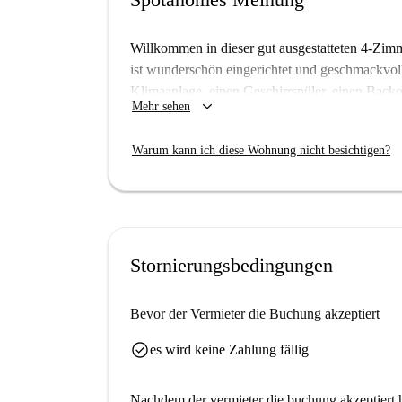
Willkommen in dieser gut ausgestatteten 4-Zi
ist wunderschön eingerichtet und geschmackvoll
Klimaanlage, einen Geschirrspüler, einen Backo
keyboard_arrow_down
Mehr sehen
genutzte Waschmaschine steht Ihnen zur Verfüg
Haustiere jedoch nicht.
Warum kann ich diese Wohnung nicht besichtigen?
Diese Wohnung in Murcia ist umgeben von kultu
Escultura Murcia Viva, der Casa Diaz-Cassou un
wenigen Minuten erreichbar. Genießen Sie das 
und seinen charmanten Sehenswürdigkeiten direk
Stornierungsbedingungen
Bevor der Vermieter die Buchung akzeptiert
check_circle
es wird keine Zahlung fällig
Nachdem der vermieter die buchung akzeptiert h