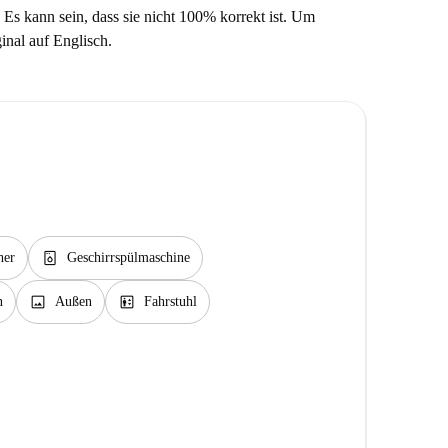
 Es kann sein, dass sie nicht 100% korrekt ist. Um
ginal auf Englisch.
dishwasher_gen
her
Geschirrspülmaschine
image
elevator
n
Außen
Fahrstuhl