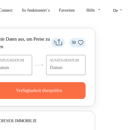
keyboard_arrow_down
keyboard_arrow_down
Connect
So funktioniert´s
Favoriten
Hilfe
De
le Daten aus, um Preise zu
7
50
en
INZUGSDATUM
AUSZUGSDATUM
Verfügbarkeit überprüfen
DIESER IMMOBILIE