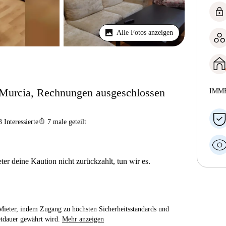
lock
Alle Fotos anzeigen
Murcia, Rechnungen ausgeschlossen
IMM
ios_share
3
Interessierte
7
male geteilt
er deine Kaution nicht zurückzahlt, tun wir es.
e Mieter, indem Zugang zu höchsten Sicherheitsstandards und
etdauer gewährt wird.
Mehr anzeigen