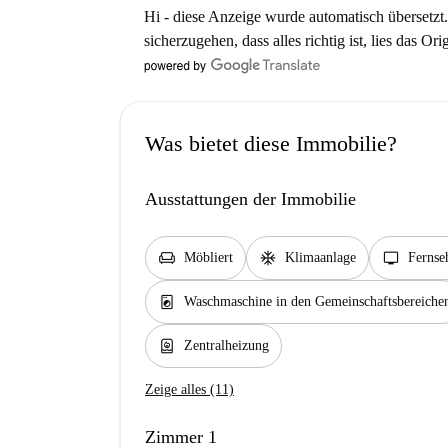
Hi - diese Anzeige wurde automatisch übersetzt.
sicherzugehen, dass alles richtig ist, lies das Ori
Was bietet diese Immobilie?
Ausstattungen der Immobilie
chair
ac_unit
tv
Möbliert
Klimaanlage
Fernse
local_laundry_service
Waschmaschine in den Gemeinschaftsbereiche
water_heater
Zentralheizung
Zeige alles (11)
Zimmer 1