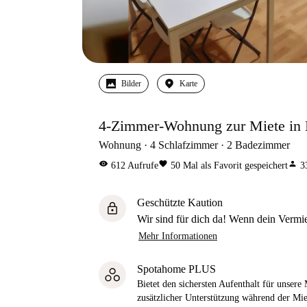
Bilder
Karte
4-Zimmer-Wohnung zur Miete in 
Wohnung
4
Schlafzimmer
2
Badezimmer
visibility
favorite
person
612
Aufrufe
50
Mal als Favorit gespeichert
3
Geschützte Kaution
lock
Wir sind für dich da! Wenn dein Vermiet
Mehr Informationen
Spotahome PLUS
Bietet den sichersten Aufenthalt für unser
zusätzlicher Unterstützung während der Mi