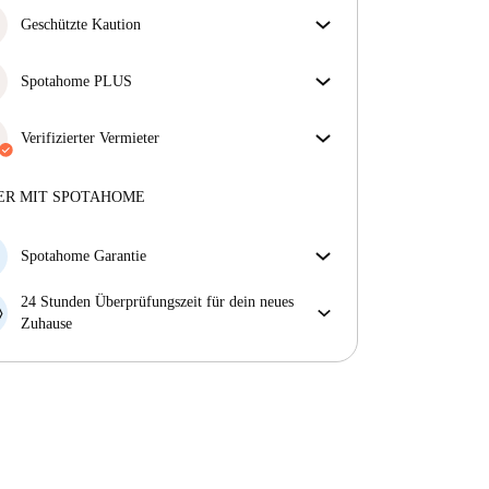
Geschützte Kaution
Wir sind für dich da! Wenn dein Vermieter deine
Kaution nicht zurückzahlt, tun wir es.
Spotahome PLUS
Mehr Informationen
Bietet den sichersten Aufenthalt für unsere Mieter,
indem Zugang zu höchsten Sicherheitsstandards und
Verifizierter Vermieter
zusätzlicher Unterstützung während der Mietdauer
Privat
·
5 Jahre
mit uns
gewährt wird.
Mehr anzeigen
Mehr über diesen Vermieter
ER MIT SPOTAHOME
Mehr über die Verifizierung
Spotahome Garantie
Falls der Vermieter deine Buchung kurzfristig
24 Stunden Überprüfungszeit für dein neues
storniert, werden wir dir entweder A) ein Hotel
Zuhause
bezahlen und dir helfen eine neue Wohnung zu
Bei Abweichungen vom Inserat, melde dich sofort
finden oder B) den gezahlten Betrag vollständig
innerhalb von 24 Stunden, damit wir das Problem
zurückerstatten.
lösen können.