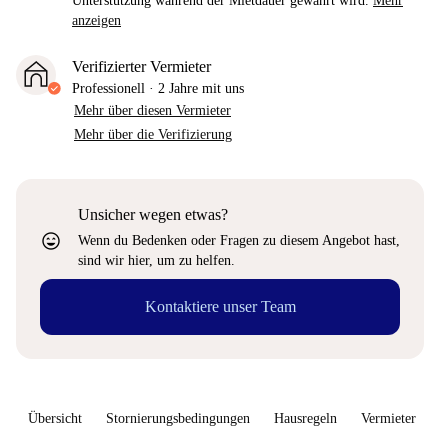
Unterstützung während der Mietdauer gewährt wird.
Mehr
anzeigen
Verifizierter Vermieter
Professionell
·
2 Jahre
mit uns
Mehr über diesen Vermieter
Mehr über die Verifizierung
Unsicher wegen etwas?
sentiment_very_satisfied
Wenn du Bedenken oder Fragen zu diesem Angebot hast,
sind wir hier, um zu helfen.
Kontaktiere unser Team
Übersicht
Stornierungsbedingungen
Hausregeln
Vermieter
W