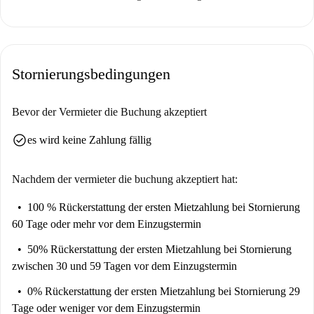
herzlich eingeladen, diese Immobilie zu mieten.
Im charmanten Viertel Chiaia gelegen, profitieren Mieter von
zahlreichen Sehenswürdigkeiten in der Nähe. Zu den wichtigsten
Stornierungsbedingungen
Sehenswürdigkeiten zählen La Fontana del Piede Perduto, Cassa
Armonica und der Palazzo Ravaschieri, die alle nur einen kurzen
Spaziergang entfernt sind. Wenn Sie Kultur und Geschichte lieben, ist
Bevor der Vermieter die Buchung akzeptiert
diese Wohnung dank dieser Wahrzeichen ein idealer Ausgangspunkt, um
check_circle
es wird keine Zahlung fällig
Neapel zu erkunden.
Nachdem der vermieter die buchung akzeptiert hat:
100 % Rückerstattung der ersten Mietzahlung
bei Stornierung
60 Tage oder mehr vor dem Einzugstermin
50% Rückerstattung der ersten Mietzahlung
bei Stornierung
zwischen 30 und 59 Tagen vor dem Einzugstermin
0% Rückerstattung der ersten Mietzahlung
bei Stornierung 29
Tage oder weniger vor dem Einzugstermin