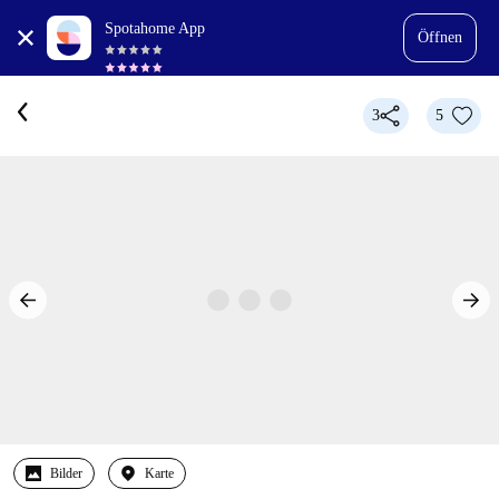
Spotahome App
Öffnen
3
5
Bilder
Karte