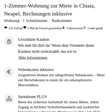
1-Zimmer-Wohnung zur Miete in Chiaia,
Neapel, Rechnungen inklusive
Wohnung
1
Schlafzimmer
Badezimmer
visibility
favorite
person
ios_share
232
Aufrufe
5
Mal als Favorit gespeichert
3
Interessierte
3
male geteilt
Geschützte Kaution
lock
Wir sind für dich da! Wenn dein Vermieter deine
Kaution nicht zurückzahlt, tun wir es.
Mehr Informationen
Nebenkosten inklusive
euro
Sorgenfreies Wohnen mit inbegriffenen Nebenkosten – Miete
und Betriebskosten in einem für ein unkompliziertes
Mietverhältnis.
Spotahome PLUS
Bietet den sichersten Aufenthalt für unsere Mieter, indem
Zugang zu höchsten Sicherheitsstandards und zusätzlicher