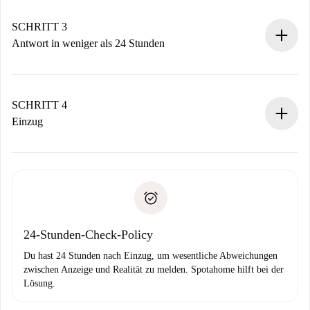
deiner Zahlungsmethode.
Denk daran, dass wir dich erst belasten, wenn der
SCHRITT 3
Vermieter zustimmt.
Antwort in weniger als 24 Stunden
Der Vermieter hat bis zu 24 Stunden Zeit zu bestätigen.
Sobald die Buchung akzeptiert ist, belasten wir dich und
stellen den Kontakt her.
SCHRITT 4
Wenn der Vermieter ablehnen muss, entstehen keine
Einzug
Kosten und wir schlagen Alternativen vor.
Kläre mit dem Vermieter die Ankunftsdetails,
Benötigte Dokumente bei „
Spotahome plus
“-Objekten.
Schlüsselübergabe usw.
Personalausweis oder Reisepass
Spotahome überweist die erste Zahlung nur, wenn du keine
Zahlungsfähigkeitsnachweis
Probleme meldest.
Bankeinzug
24-Stunden-Check-Policy
Du hast 24 Stunden nach Einzug, um wesentliche Abweichungen
zwischen Anzeige und Realität zu melden. Spotahome hilft bei der
Lösung.