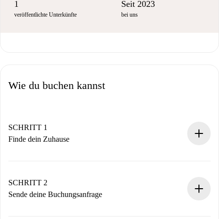
1
Seit 2023
veröffentlichte Unterkünfte
bei uns
Wie du buchen kannst
SCHRITT 1
Finde dein Zuhause
100% Online-Buchungsprozess.
Verifizierte Wohnungen und Vermieter.
Du erhältst alle notwendigen Informationen im Voraus.
SCHRITT 2
Sende deine Buchungsanfrage
Sende grundlegende Informationen zu deinem Profil und