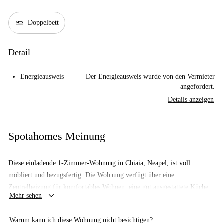
airline_seat_flat
Doppelbett
Detail
Energieausweis
Der Energieausweis wurde von den Vermieter
angefordert.
Details anzeigen
Spotahomes Meinung
Diese einladende 1-Zimmer-Wohnung in Chiaia, Neapel, ist voll
möbliert und bezugsfertig. Die Wohnung verfügt über eine
Zentralheizung für komfortables Wohnen, eine gut ausgestattete Küche
keyboard_arrow_down
Mehr sehen
zum mühelosen Kochen und einen schönen Balkon, auf dem die
Bewohner die Natur genießen können. Alle Nebenkosten, einschließlich
Warum kann ich diese Wohnung nicht besichtigen?
Wasser, Strom, Gas und WLAN, sind im Mietpreis enthalten. Paare sind