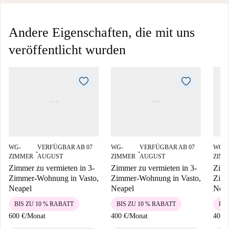
Andere Eigenschaften, die mit uns
veröffentlicht wurden
WG-
VERFÜGBAR AB 07
WG-
VERFÜGBAR AB 07
WG-
■
■
ZIMMER
AUGUST
ZIMMER
AUGUST
ZIM
Zimmer zu vermieten in 3-
Zimmer zu vermieten in 3-
Zimm
Zimmer-Wohnung in Vasto,
Zimmer-Wohnung in Vasto,
Zimm
Neapel
Neapel
Neap
BIS ZU 10 % RABATT
BIS ZU 10 % RABATT
BIS
600 €
/
Monat
400 €
/
Monat
400 