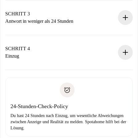
deiner Zahlungsmethode.
Denk daran, dass wir dich erst belasten, wenn der
SCHRITT 3
Vermieter zustimmt.
Antwort in weniger als 24 Stunden
Der Vermieter hat bis zu 24 Stunden Zeit zu bestätigen.
Sobald die Buchung akzeptiert ist, belasten wir dich und
stellen den Kontakt her.
SCHRITT 4
Wenn der Vermieter ablehnen muss, entstehen keine
Einzug
Kosten und wir schlagen Alternativen vor.
Kläre mit dem Vermieter die Ankunftsdetails,
Benötigte Dokumente bei „
Spotahome plus
“-Objekten.
Schlüsselübergabe usw.
Personalausweis oder Reisepass
Spotahome überweist die erste Zahlung nur, wenn du keine
Zahlungsfähigkeitsnachweis
Probleme meldest.
Bankeinzug
24-Stunden-Check-Policy
Du hast 24 Stunden nach Einzug, um wesentliche Abweichungen
zwischen Anzeige und Realität zu melden. Spotahome hilft bei der
Lösung.