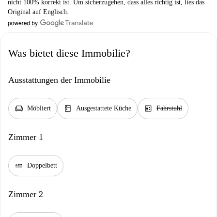
nicht 100% korrekt ist. Um sicherzugehen, dass alles richtig ist, lies das
Original auf Englisch.
Was bietet diese Immobilie?
Ausstattungen der Immobilie
chair
kitchen
elevator
Möbliert
Ausgestattete Küche
Fahrstuhl
Zimmer 1
airline_seat_flat
Doppelbett
Zimmer 2