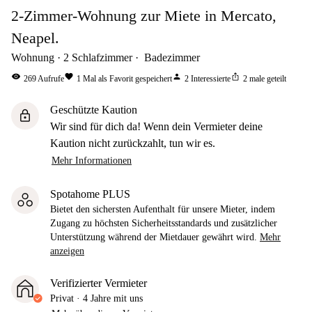
2-Zimmer-Wohnung zur Miete in Mercato,
Neapel.
Wohnung
2
Schlafzimmer
Badezimmer
visibility
favorite
person
ios_share
269
Aufrufe
1
Mal als Favorit gespeichert
2
Interessierte
2
male geteilt
Geschützte Kaution
lock
Wir sind für dich da! Wenn dein Vermieter deine
Kaution nicht zurückzahlt, tun wir es.
Mehr Informationen
Spotahome PLUS
Bietet den sichersten Aufenthalt für unsere Mieter, indem
Zugang zu höchsten Sicherheitsstandards und zusätzlicher
Unterstützung während der Mietdauer gewährt wird.
Mehr
anzeigen
Verifizierter Vermieter
Privat
·
4 Jahre
mit uns