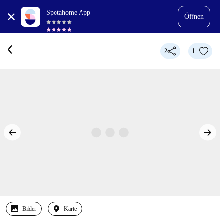
Spotahome App
Öffnen
2
1
Bilder
Karte