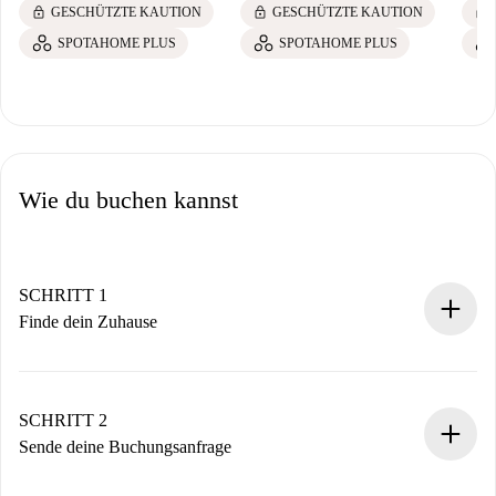
lock
lock
lock
GESCHÜTZTE KAUTION
GESCHÜTZTE KAUTION
SPOTAHOME PLUS
SPOTAHOME PLUS
Wie du buchen kannst
SCHRITT 1
Finde dein Zuhause
100% Online-Buchungsprozess.
Verifizierte Wohnungen und Vermieter.
Du erhältst alle notwendigen Informationen im Voraus.
SCHRITT 2
Sende deine Buchungsanfrage
Sende grundlegende Informationen zu deinem Profil und