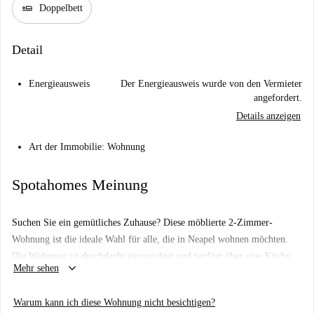
airline_seat_flat
Doppelbett
Detail
Energieausweis
Der Energieausweis wurde von den Vermieter
angefordert.
Details anzeigen
Art der Immobilie: Wohnung
Spotahomes Meinung
Suchen Sie ein gemütliches Zuhause? Diese möblierte 2-Zimmer-
Wohnung ist die ideale Wahl für alle, die in Neapel wohnen möchten.
Die Wohnung ist durchdacht eingerichtet und verfügt über eine Küche,
keyboard_arrow_down
Mehr sehen
die für Ihre kulinarischen Abenteuer bereitsteht. Bitte beachten Sie, dass
die Nebenkosten (Strom, Wasser, Gas und WLAN) gegen Vorlage der
Warum kann ich diese Wohnung nicht besichtigen?
Rechnungen an den Vermieter zu zahlen sind. Obwohl Spotahome sie