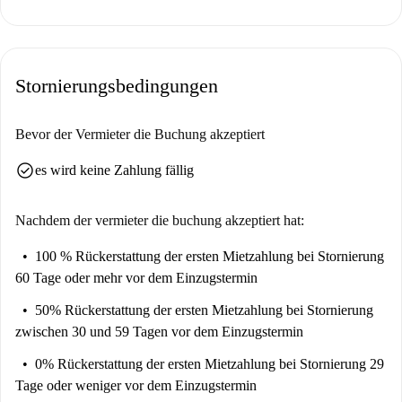
nicht persönlich verifiziert hat, können Sie sicher sein, dass alle
Vermieter gründlich geprüft werden, um qualitativ hochwertige
Angebote zu gewährleisten.
Stornierungsbedingungen
Bevor der Vermieter die Buchung akzeptiert
check_circle
es wird keine Zahlung fällig
Nachdem der vermieter die buchung akzeptiert hat:
100 % Rückerstattung der ersten Mietzahlung
bei Stornierung
60 Tage oder mehr vor dem Einzugstermin
50% Rückerstattung der ersten Mietzahlung
bei Stornierung
zwischen 30 und 59 Tagen vor dem Einzugstermin
0% Rückerstattung der ersten Mietzahlung
bei Stornierung 29
Tage oder weniger vor dem Einzugstermin