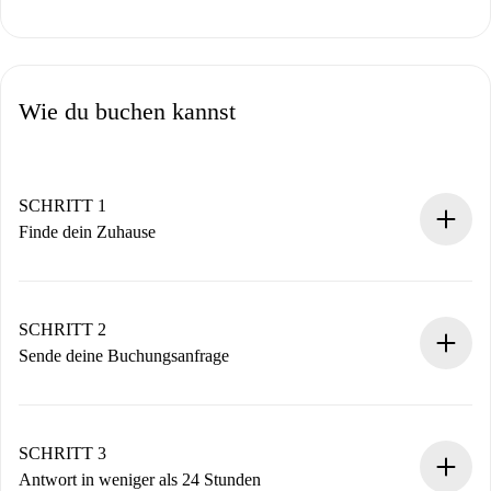
Wie du buchen kannst
SCHRITT 1
Finde dein Zuhause
100% Online-Buchungsprozess.
Verifizierte Wohnungen und Vermieter.
Du erhältst alle notwendigen Informationen im Voraus.
SCHRITT 2
Sende deine Buchungsanfrage
Sende grundlegende Informationen zu deinem Profil und
deiner Zahlungsmethode.
Denk daran, dass wir dich erst belasten, wenn der
SCHRITT 3
Vermieter zustimmt.
Antwort in weniger als 24 Stunden