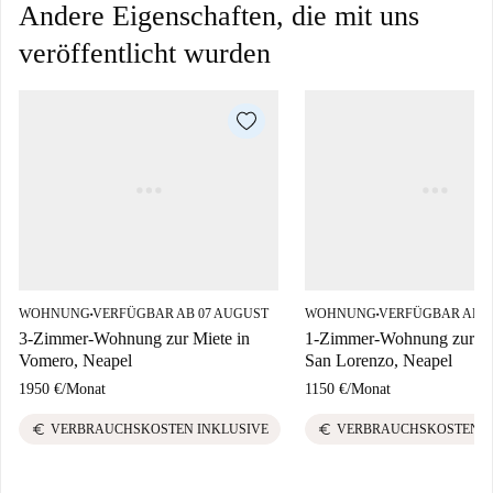
Andere Eigenschaften, die mit uns
veröffentlicht wurden
WOHNUNG
VERFÜGBAR AB 07 AUGUST
WOHNUNG
VERFÜGBAR AB 0
■
■
3-Zimmer-Wohnung zur Miete in
1-Zimmer-Wohnung zur Mi
Vomero, Neapel
San Lorenzo, Neapel
1950 €
/
Monat
1150 €
/
Monat
euro
euro
VERBRAUCHSKOSTEN INKLUSIVE
VERBRAUCHSKOSTEN I