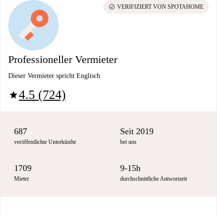
check_circle
VERIFIZIERT VON SPOTAHOME
Professioneller Vermieter
Dieser Vermieter spricht Englisch
4.5 (724)
star
687
Seit 2019
veröffentlichte Unterkünfte
bei uns
1709
9-15h
Mieter
durchschnittliche Antwortzeit