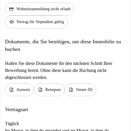
credit_score
Wohnsitzanmeldung nicht erlaub
school
Vertrag für Stipendien gültig
Dokumente, die Sie benötigen, um diese Immobilie zu
buchen
Halten Sie diese Dokumente für den nächsten Schritt Ihrer
Bewerbung bereit. Ohne diese kann die Buchung nicht
abgeschlossen werden.
description
description
description
Ausweis
Reisepass
Steuer-ID
Vertragsart
Täglich
Im Monat, in dem du einziehst und im Monat, in dem du