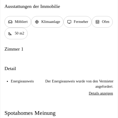
Ausstattungen der Immobilie
chair
ac_unit
tv
oven_gen
Möbliert
Klimaanlage
Fernseher
Ofen
square_foot
50 m2
Zimmer 1
Detail
Energieausweis
Der Energieausweis wurde von den Vermieter
angefordert.
Details anzeigen
Spotahomes Meinung