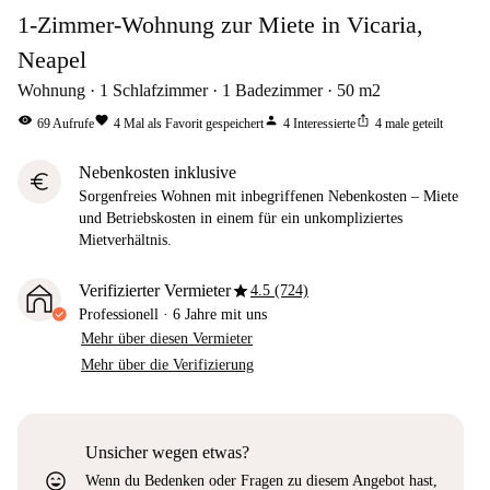
1-Zimmer-Wohnung zur Miete in Vicaria,
Neapel
Wohnung
1
Schlafzimmer
1
Badezimmer
50
m2
visibility
favorite
person
ios_share
69
Aufrufe
4
Mal als Favorit gespeichert
4
Interessierte
4
male geteilt
Nebenkosten inklusive
euro
Sorgenfreies Wohnen mit inbegriffenen Nebenkosten – Miete
und Betriebskosten in einem für ein unkompliziertes
Mietverhältnis.
star
Verifizierter Vermieter
4.5 (724)
Professionell
·
6 Jahre
mit uns
Mehr über diesen Vermieter
Mehr über die Verifizierung
Unsicher wegen etwas?
sentiment_very_satisfied
Wenn du Bedenken oder Fragen zu diesem Angebot hast,