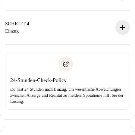
Der Vermieter hat bis zu 24 Stunden Zeit zu bestätigen.
Sobald die Buchung akzeptiert ist, belasten wir dich und
stellen den Kontakt her.
SCHRITT 4
Wenn der Vermieter ablehnen muss, entstehen keine
Einzug
Kosten und wir schlagen Alternativen vor.
Kläre mit dem Vermieter die Ankunftsdetails,
Benötigte Dokumente bei „
Spotahome plus
“-Objekten.
Schlüsselübergabe usw.
Personalausweis oder Reisepass
Spotahome überweist die erste Zahlung nur, wenn du keine
Zahlungsfähigkeitsnachweis
Probleme meldest.
Bankeinzug
24-Stunden-Check-Policy
Du hast 24 Stunden nach Einzug, um wesentliche Abweichungen
zwischen Anzeige und Realität zu melden. Spotahome hilft bei der
Lösung.