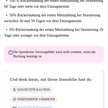
100 % Rückerstattung der ersten Mietzahlung
bei Stornierung
60 Tage oder mehr vor dem Einzugstermin
50% Rückerstattung der ersten Mietzahlung
bei Stornierung
zwischen 30 und 59 Tagen vor dem Einzugstermin
0% Rückerstattung der ersten Mietzahlung
bei Stornierung 29
Tage oder weniger vor dem Einzugstermin
error
Die Spotahome Servicegebühr wird
nicht erstattet
, wenn die
Buchung bestätigt ist.
Und denk daran, mit dieser Immobilie hast du:
lock
GESCHÜTZTE KAUTION
check_circle
VERIFIZIERTER VERMIETER