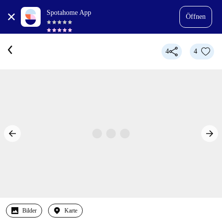
Spotahome App
Öffnen
4
4
Bilder
Karte