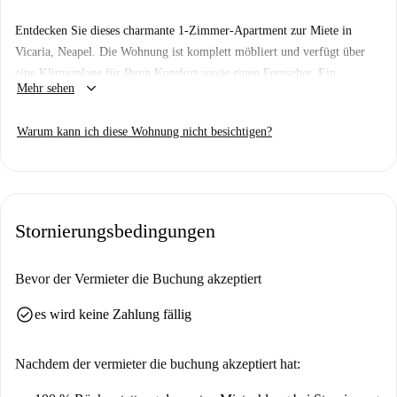
Entdecken Sie dieses charmante 1-Zimmer-Apartment zur Miete in
Vicaria, Neapel. Die Wohnung ist komplett möbliert und verfügt über
eine Klimaanlage für Ihren Komfort sowie einen Fernseher. Ein
keyboard_arrow_down
Mehr sehen
Backofen ist ebenfalls vorhanden und erleichtert Ihnen die Zubereitung
Ihrer Mahlzeiten. Bitte beachten Sie, dass Rauchen und Haustiere in der
Warum kann ich diese Wohnung nicht besichtigen?
Wohnung nicht gestattet sind.
Das Apartment befindet sich im lebhaften Viertel Vicaria. Nur wenige
Schritte entfernt liegt die Piazza Nazionale, eine bekannte
Touristenattraktion. Darüber hinaus finden Sie in unmittelbarer Nähe
Stornierungsbedingungen
zahlreiche Restaurants wie È Scugnizzi, Wall Street, La Locanda della
Scottona und Golden Grain. Dank der kulturellen Sehenswürdigkeiten
und der vielfältigen Gastronomie in der Umgebung genießen Sie die
Bevor der Vermieter die Buchung akzeptiert
Vorzüge und die Lebendigkeit dieser Lage.
check_circle
es wird keine Zahlung fällig
Nachdem der vermieter die buchung akzeptiert hat: