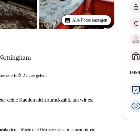
lock
Alle Fotos anzeigen
euro
Nottingham
IMM
ios_share
teressierte
2
male geteilt
er deine Kaution nicht zurückzahlt, tun wir es.
enkosten – Miete und Betriebskosten in einem für ein