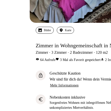
Bilder
Karte
Zimmer in Wohngemeinschaft in 
Zimmer
3
Zimmer
2
Badezimmer
120
m2
visibility
favorite
person
64
Aufrufe
3
Mal als Favorit gespeichert
2
In
Geschützte Kaution
lock
Wir sind für dich da! Wenn dein Vermiet
Mehr Informationen
Nebenkosten inklusive
euro
Sorgenfreies Wohnen mit inbegriffenen Neb
unkompliziertes Mietverhältnis.