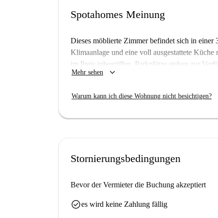
Spotahomes Meinung
Dieses möblierte Zimmer befindet sich in eine
Klimaanlage und eine voll ausgestattete Küch
im Preis inbegriffen. Parkplätze stehen zur Ver
keyboard_arrow_down
Mehr sehen
gestattet. Bitte beachten Sie, dass alle Vermie
ein sicheres Mietverhältnis zu gewährleisten.
Warum kann ich diese Wohnung nicht besichtigen?
Die Wohnung liegt im Stadtteil NG3 4QG von No
Einkaufsmöglichkeiten wie den Asiana Hyperma
bietet Ihnen ein komfortables und gut angebu
Stornierungsbedingungen
Bevor der Vermieter die Buchung akzeptiert
check_circle
es wird keine Zahlung fällig