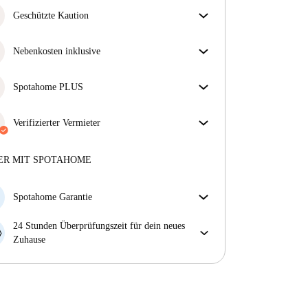
Geschützte Kaution
Wir sind für dich da! Wenn dein Vermieter deine
Kaution nicht zurückzahlt, tun wir es.
Nebenkosten inklusive
Mehr Informationen
Sorgenfreies Wohnen mit inbegriffenen Nebenkosten
– Miete und Betriebskosten in einem für ein
Spotahome PLUS
unkompliziertes Mietverhältnis.
Bietet den sichersten Aufenthalt für unsere Mieter,
indem Zugang zu höchsten Sicherheitsstandards und
Verifizierter Vermieter
zusätzlicher Unterstützung während der Mietdauer
Privat
·
4 Monate
bei uns
gewährt wird.
Mehr anzeigen
Mehr über diesen Vermieter
ER MIT SPOTAHOME
Mehr über die Verifizierung
Spotahome Garantie
Falls der Vermieter deine Buchung kurzfristig
24 Stunden Überprüfungszeit für dein neues
storniert, werden wir dir entweder A) ein Hotel
Zuhause
bezahlen und dir helfen eine neue Wohnung zu
Bei Abweichungen vom Inserat, melde dich sofort
finden oder B) den gezahlten Betrag vollständig
innerhalb von 24 Stunden, damit wir das Problem
zurückerstatten.
lösen können.