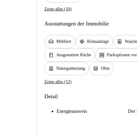
Zeige alles (10)
Ausstattungen der Immobilie
chair
ac_unit
local_laundry_service
Möbliert
Klimaanlage
Waschm
kitchen
garage
Ausgestattete Küche
Parkoptionen vo
water_heater
oven_gen
Naturgasheizung
Ofen
Zeige alles (12)
Detail
Energieausweis
Der 