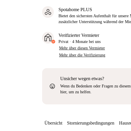
Spotahome PLUS
Bietet den sichersten Aufenthalt für unser
zusätzlicher Unterstützung während der Mi
Verifizierter Vermieter
Privat
·
4 Monate
bei uns
Mehr über diesen Vermieter
Mehr über die Verifizierung
Unsicher wegen etwas?
sentiment_very_satisfied
Wenn du Bedenken oder Fragen zu diesem 
hier, um zu helfen.
Übersicht
Stornierungsbedingungen
Hausr