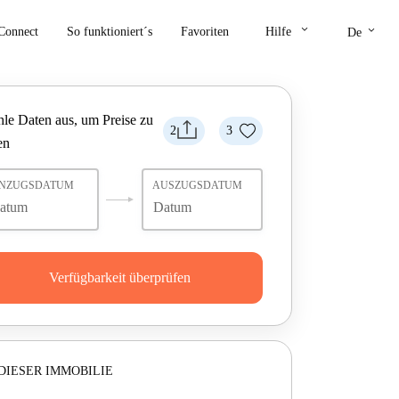
keyboard_arrow_down
keyboard_arrow_down
Connect
So funktioniert´s
Favoriten
Hilfe
De
le Daten aus, um Preise zu
2
3
en
INZUGSDATUM
AUSZUGSDATUM
Verfügbarkeit überprüfen
DIESER IMMOBILIE