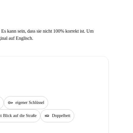
 Es kann sein, dass sie nicht 100% korrekt ist. Um
ginal auf Englisch.
key
eigener Schlüssel
airline_seat_flat
t Blick auf die Straße
Doppelbett