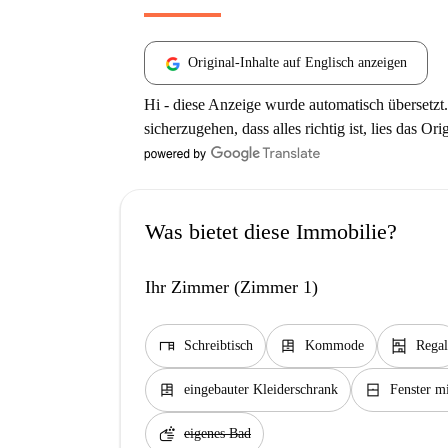
Original-Inhalte auf Englisch anzeigen
Hi - diese Anzeige wurde automatisch übersetzt.
sicherzugehen, dass alles richtig ist, lies das Ori
Was bietet diese Immobilie?
Ihr Zimmer (Zimmer 1)
desk
dresser
shelves
Schreibtisch
Kommode
Regal
dresser
window_closed
eingebauter Kleiderschrank
Fenster mi
soap
eigenes Bad