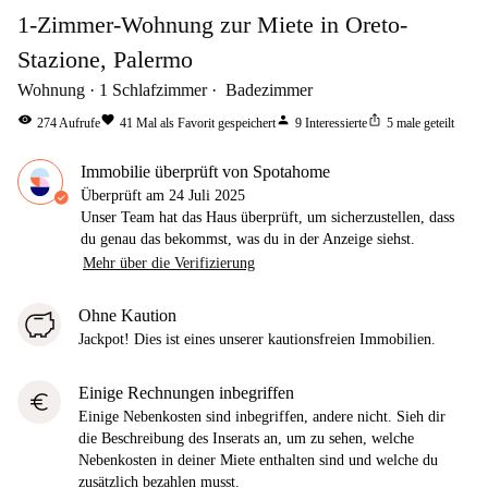
1-Zimmer-Wohnung zur Miete in Oreto-
Stazione, Palermo
Wohnung
1
Schlafzimmer
Badezimmer
visibility
favorite
person
ios_share
274
Aufrufe
41
Mal als Favorit gespeichert
9
Interessierte
5
male geteilt
Immobilie überprüft von Spotahome
Überprüft am
24 Juli 2025
Unser Team hat das Haus überprüft, um sicherzustellen, dass
du genau das bekommst, was du in der Anzeige siehst.
Mehr über die Verifizierung
Ohne Kaution
Jackpot! Dies ist eines unserer kautionsfreien Immobilien.
Einige Rechnungen inbegriffen
euro
Einige Nebenkosten sind inbegriffen, andere nicht. Sieh dir
die Beschreibung des Inserats an, um zu sehen, welche
Nebenkosten in deiner Miete enthalten sind und welche du
zusätzlich bezahlen musst.