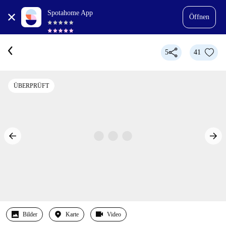
Spotahome App
Öffnen
5
41
ÜBERPRÜFT
Bilder
Karte
Video