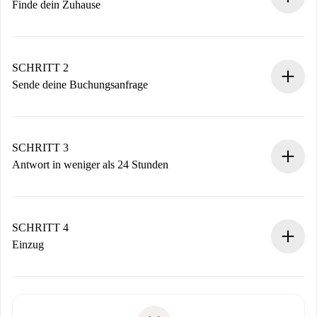
Finde dein Zuhause
100% Online-Buchungsprozess.
Verifizierte Wohnungen und Vermieter.
Du erhältst alle notwendigen Informationen im Voraus.
SCHRITT 2
Sende deine Buchungsanfrage
Sende grundlegende Informationen zu deinem Profil und
deiner Zahlungsmethode.
Denk daran, dass wir dich erst belasten, wenn der
SCHRITT 3
Vermieter zustimmt.
Antwort in weniger als 24 Stunden
Der Vermieter hat bis zu 24 Stunden Zeit zu bestätigen.
Sobald die Buchung akzeptiert ist, belasten wir dich und
stellen den Kontakt her.
SCHRITT 4
Wenn der Vermieter ablehnen muss, entstehen keine
Einzug
Kosten und wir schlagen Alternativen vor.
Kläre mit dem Vermieter die Ankunftsdetails,
Benötigte Dokumente bei „
Spotahome plus
“-Objekten.
Schlüsselübergabe usw.
Personalausweis oder Reisepass
Spotahome überweist die erste Zahlung nur, wenn du keine
Zahlungsfähigkeitsnachweis