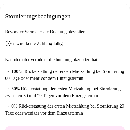
Annehmlichkeiten und Sehenswürdigkeiten in unmittelbarer Nähe. In
der Umgebung finden Sie mehrere Supermärkte, darunter Mmd
Stornierungsbedingungen
Alimentari, Carrefour, Todis Palermo und famila. Kulinarisch verwöhnt
werden Sie mit Pizzerien wie A Mago della Pizza und Polli alla Brace
Battaglia oder Restaurants wie C'è Pizza per Te und Polli e Fantasie.
Bevor der Vermieter die Buchung akzeptiert
Buchen Sie Ihre Unterkunft in Palermo noch heute mit Spotahome und
check_circle
es wird keine Zahlung fällig
erleben Sie einen unkomplizierten Aufenthalt.
Nachdem der vermieter die buchung akzeptiert hat:
100 % Rückerstattung der ersten Mietzahlung
bei Stornierung
60 Tage oder mehr vor dem Einzugstermin
50% Rückerstattung der ersten Mietzahlung
bei Stornierung
zwischen 30 und 59 Tagen vor dem Einzugstermin
0% Rückerstattung der ersten Mietzahlung
bei Stornierung 29
Tage oder weniger vor dem Einzugstermin