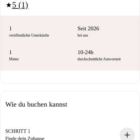
5 (1)
star
1
Seit 2026
veröffentlichte Unterkünfte
bei uns
1
10-24h
Mieter
durchschnittliche Antwortzeit
Wie du buchen kannst
SCHRITT 1
Finde dein Zuhause