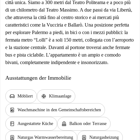
città unica. Siamo a 300 metri dal Teatro Politeama e a poco più
di un chilometro dal Teatro Massimo. A due passi da via Libertà,
che attraversa la città fino al centro storico e ai mercati più
caratteristici come la Vucciria e Ballarò. Una posizione perfetta
per esplorare Palermo a piedi, in bici o con i mezzi pubblici: la
fermata metro “Lolli” è a soli 150 metri, collegata con l’aeroporto
e la stazione centrale. Davanti al portone troverai anche fermate
bus e pista ciclabile. L’appartamento è un ampio e comodo
bivani, completamente indipendente e insonorizzato.
Ausstattungen der Immobilie
chair
ac_unit
Möbliert
Klimaanlage
local_laundry_service
Waschmaschine in den Gemeinschaftsbereichen
kitchen
balcony
Ausgestattete Küche
Balkon oder Terrasse
water_heater
water_heater
Naturgas Warmwasserbereitung
Naturgasheizung