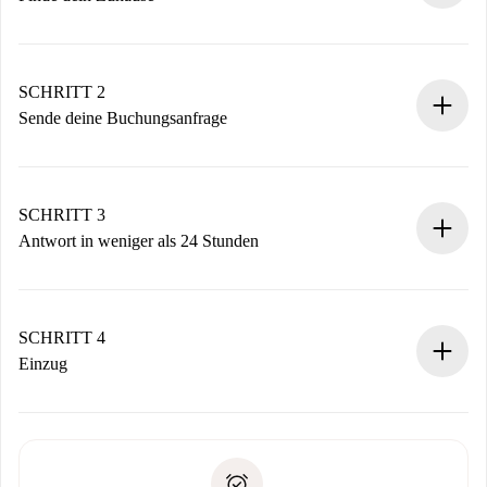
100% Online-Buchungsprozess.
Verifizierte Wohnungen und Vermieter.
Du erhältst alle notwendigen Informationen im Voraus.
SCHRITT 2
Sende deine Buchungsanfrage
Sende grundlegende Informationen zu deinem Profil und
deiner Zahlungsmethode.
Denk daran, dass wir dich erst belasten, wenn der
SCHRITT 3
Vermieter zustimmt.
Antwort in weniger als 24 Stunden
Der Vermieter hat bis zu 24 Stunden Zeit zu bestätigen.
Sobald die Buchung akzeptiert ist, belasten wir dich und
stellen den Kontakt her.
SCHRITT 4
Wenn der Vermieter ablehnen muss, entstehen keine
Einzug
Kosten und wir schlagen Alternativen vor.
Kläre mit dem Vermieter die Ankunftsdetails,
Benötigte Dokumente bei „
Spotahome plus
“-Objekten.
Schlüsselübergabe usw.
Personalausweis oder Reisepass
Spotahome überweist die erste Zahlung nur, wenn du keine
Zahlungsfähigkeitsnachweis
Probleme meldest.