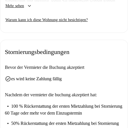
Nebenkosten sind inklusive, sodass Sie unbeschwert wohnen können.
keyboard_arrow_down
Mehr sehen
Haustiere sind erlaubt – ideal für Tierbesitzer. Die Wohnung wurde von
Spotahome Homecheckers geprüft und bietet Ihnen zusätzliche
Warum kann ich diese Wohnung nicht besichtigen?
Sicherheit.
Das Apartment liegt im lebhaften Viertel Politeama und ist von
zahlreichen Sehenswürdigkeiten umgeben. Die Touristenattraktionen
Villino Favaloro und Palazzo Ziino sowie Märkte wie Maddalena sind in
Stornierungsbedingungen
unmittelbarer Nähe. Restaurants wie das Caffé Regina Carola laden zum
Verweilen ein, und auch das Planetarium Palermo ist schnell zu
erreichen. Die Lage bietet die perfekte Kombination aus Komfort und
Bevor der Vermieter die Buchung akzeptiert
Kultur.
check_circle
es wird keine Zahlung fällig
Nachdem der vermieter die buchung akzeptiert hat:
100 % Rückerstattung der ersten Mietzahlung
bei Stornierung
60 Tage oder mehr vor dem Einzugstermin
50% Rückerstattung der ersten Mietzahlung
bei Stornierung