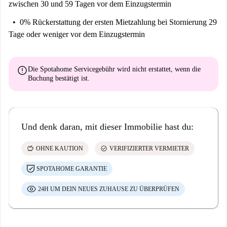
zwischen 30 und 59 Tagen vor dem Einzugstermin
0% Rückerstattung der ersten Mietzahlung
bei Stornierung 29
Tage oder weniger vor dem Einzugstermin
error
Die Spotahome Servicegebühr wird
nicht erstattet
, wenn die
Buchung bestätigt ist.
Und denk daran, mit dieser Immobilie hast du:
savings
check_circle
OHNE KAUTION
VERIFIZIERTER VERMIETER
SPOTAHOME GARANTIE
24H UM DEIN NEUES ZUHAUSE ZU ÜBERPRÜFEN