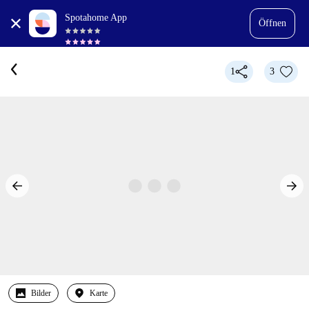
Spotahome App
Öffnen
1
3
Bilder
Karte