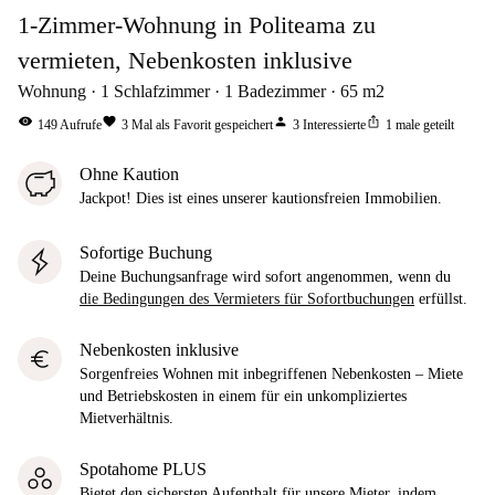
1-Zimmer-Wohnung in Politeama zu
vermieten, Nebenkosten inklusive
Wohnung
1
Schlafzimmer
1
Badezimmer
65
m2
visibility
favorite
person
ios_share
149
Aufrufe
3
Mal als Favorit gespeichert
3
Interessierte
1
male geteilt
Ohne Kaution
Jackpot! Dies ist eines unserer kautionsfreien Immobilien.
Sofortige Buchung
Deine Buchungsanfrage wird sofort angenommen, wenn du
die Bedingungen des Vermieters für Sofortbuchungen
erfüllst.
Nebenkosten inklusive
euro
Sorgenfreies Wohnen mit inbegriffenen Nebenkosten – Miete
und Betriebskosten in einem für ein unkompliziertes
Mietverhältnis.
Spotahome PLUS
Bietet den sichersten Aufenthalt für unsere Mieter, indem