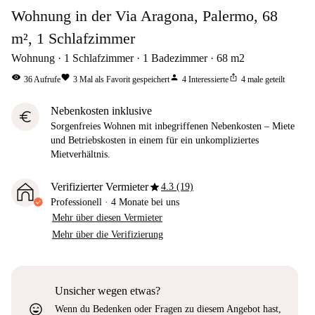
Wohnung in der Via Aragona, Palermo, 68
m², 1 Schlafzimmer
Wohnung
1
Schlafzimmer
1
Badezimmer
68
m2
visibility
favorite
person
ios_share
36
Aufrufe
3
Mal als Favorit gespeichert
4
Interessierte
4
male geteilt
Nebenkosten inklusive
euro
Sorgenfreies Wohnen mit inbegriffenen Nebenkosten – Miete
und Betriebskosten in einem für ein unkompliziertes
Mietverhältnis.
star
Verifizierter Vermieter
4.3 (19)
Professionell
·
4 Monate
bei uns
Mehr über diesen Vermieter
Mehr über die Verifizierung
Unsicher wegen etwas?
sentiment_very_satisfied
Wenn du Bedenken oder Fragen zu diesem Angebot hast,