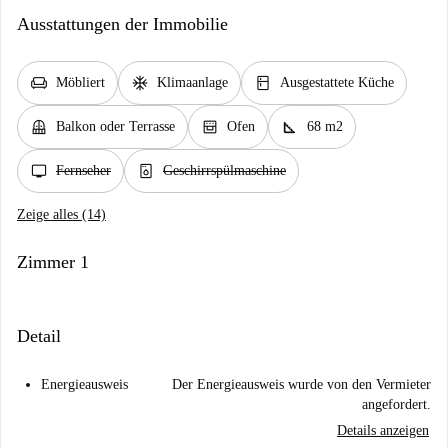
Ausstattungen der Immobilie
chair
ac_unit
kitchen
Möbliert
Klimaanlage
Ausgestattete Küche
balcony
oven_gen
square_foot
Balkon oder Terrasse
Ofen
68 m2
tv
dishwasher_gen
Fernseher
Geschirrspülmaschine
Zeige alles (14)
Zimmer 1
Detail
Energieausweis
Der Energieausweis wurde von den Vermieter
angefordert.
Details anzeigen