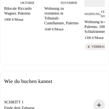
OKTOBER
NOVEMBER
Bilocale Riccardo
Wohnung zu
VERF
Wagner, Palermo
vermieten in
WOHNUNG
■
NOVE
Tribunali-
1000 €
/
Monat
Wohnung in der
Castellamare, Palermo
Palermo, 100 m²
1640 €
/
Monat
Schlafzimmern
1300 €
/
Monat
euro
VERBRAUCH
Wie du buchen kannst
SCHRITT 1
Finde dein Zuhause