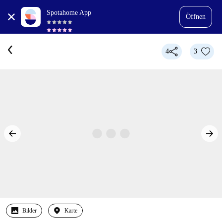
Spotahome App
Öffnen
4
3
Bilder
Karte