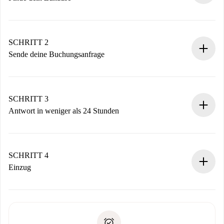
100% Online-Buchungsprozess.
Verifizierte Wohnungen und Vermieter.
Du erhältst alle notwendigen Informationen im Voraus.
SCHRITT 2
Sende deine Buchungsanfrage
Sende grundlegende Informationen zu deinem Profil und
deiner Zahlungsmethode.
Denk daran, dass wir dich erst belasten, wenn der
SCHRITT 3
Vermieter zustimmt.
Antwort in weniger als 24 Stunden
Der Vermieter hat bis zu 24 Stunden Zeit zu bestätigen.
Sobald die Buchung akzeptiert ist, belasten wir dich und
stellen den Kontakt her.
SCHRITT 4
Wenn der Vermieter ablehnen muss, entstehen keine
Einzug
Kosten und wir schlagen Alternativen vor.
Kläre mit dem Vermieter die Ankunftsdetails,
Benötigte Dokumente bei „
Spotahome plus
“-Objekten.
Schlüsselübergabe usw.
Personalausweis oder Reisepass
Spotahome überweist die erste Zahlung nur, wenn du keine
Zahlungsfähigkeitsnachweis
Probleme meldest.