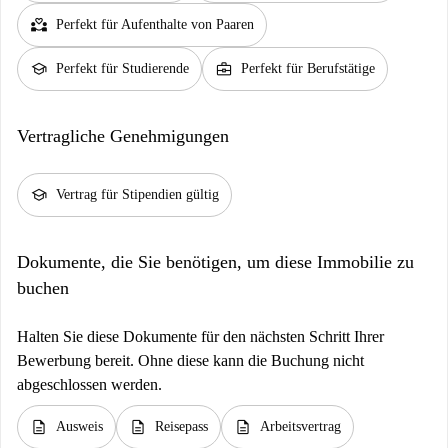
EIGENTUMSWOHNUNG Es fallen keine zusätzlichen
partner_heart
Perfekt für Aufenthalte von Paaren
Wohngeldzahlungen an.
school
business_center
Perfekt für Studierende
Perfekt für Berufstätige
NEBENKOSTEN Die durchschnittlichen Nebenkosten betragen 150 €
und beinhalten Gas, Wasser, Strom und Internet.
Erforderliche Unterlagen: - Personalausweis - Finanzielle Garantie -
Vertragliche Genehmigungen
Grund für die Vergänglichkeit - Steuergesetzbuch
Reichste Dokumente: - Identitätskarte - Finanzierungsgarantie - Motivo
school
Vertrag für Stipendien gültig
di transitorietà - Codice fiskale
[ITA] - 300 € im Preis inbegriffen: Entwurf und Registrierung des
Dokumente, die Sie benötigen, um diese Immobilie zu
Vertrags, organisatorische Geste der Vorlage, Unterstützung und
buchen
Unterstützung. Bitte betreten Sie den Check-in.
[ENG] - 300 € inklusive: Vertragserstellung und -registrierung,
Halten Sie diese Dokumente für den nächsten Schritt Ihrer
Buchungsverwaltung und -koordination, Assistenz und Support. Vor dem
Bewerbung bereit. Ohne diese kann die Buchung nicht
Check-in zu bezahlen.
abgeschlossen werden.
Preise 1–30 Tage: - 34€
description
description
description
Ausweis
Reisepass
Arbeitsvertrag
Buchungen >30 Tage: - Im Falle einer Zahlung beträgt der Preis 0 €. -