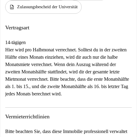
Senza cedolare secca: 1 % des Jahreszinses + 16 € Marca da Bollo - Im
description
Zulassungsbescheid der Universität
Falle der Anwesenheit einer Garantie beträgt der Mindestpreis 0,50 %
der Importgarantie, jedoch mindestens 200,00 €. Diese Kosten müssen
Sie jedes Mal anwenden, unabhängig von der gewählten Option und
Vertragsart
suchen Sie sofort nach dem Standort und dem Leiter
Preise 1–30 Tage: - Es ist nicht möglich, den Vertrag vorher mit den
14-tägigen
vereinbarten Daten zu verhandeln
Hier wird pro Halbmonat verrechnet. Solltest du in der zweiten
Hälfte eines Monats einziehen, wird dir auch nur die halbe
Buchungen >30 Tage: - Wenn Sie den Vertrag abschließen, werden Sie
Monatsmiete verrechnet. Wenn dein Auszug während der
von den vereinbarten Daten zum Preis von 100 € aufgefordert
zweiten Monatshälfte stattfindet, wird dir der gesamte letzte
NB. Nachdem die Buchung bestätigt wurde, werden Sie direkt vom
Mietmonat verrechnet. Bitte beachte, dass die erste Monatshälfte
lokalen Partner von Spotahome kontaktiert, der die Unterkunft
als 1. bis 15., und die zweite Monatshälfte als 16. bis letzter Tag
verwaltet. Sie verlangen die Zahlung der Kaution und der Nebenkosten
jedes Monats berechnet wird.
für den ersten Monat (sofern diese nicht in der auf Spotahome gezahlten
Miete enthalten sind). Sie erhalten außerdem Anweisungen zum weiteren
Vorgehen bei der Unterzeichnung des Vertrags.
Vermieterrichtlinien
Bitte beachten Sie, dass diese Immobilie professionell verwaltet