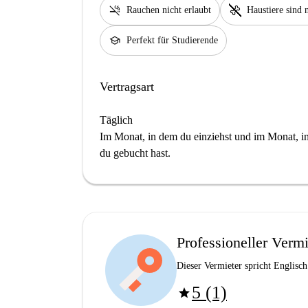
smoke_free
pet_supplies
Rauchen nicht erlaubt
Haustiere sind n
school
Perfekt für Studierende
Vertragsart
Täglich
Im Monat, in dem du einziehst und im Monat, in 
du gebucht hast.
Professioneller Vermi
Dieser Vermieter spricht Englisch
5 (1)
star