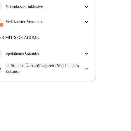
Nebenkosten inklusive
Sorgenfreies Wohnen mit inbegriffenen Nebenkosten
– Miete und Betriebskosten in einem für ein
Verifizierter Vermieter
unkompliziertes Mietverhältnis.
Professionell
·
2 Jahre
mit uns
Mehr über diesen Vermieter
ER MIT SPOTAHOME
Mehr über die Verifizierung
Spotahome Garantie
Falls der Vermieter deine Buchung kurzfristig
24 Stunden Überprüfungszeit für dein neues
storniert, werden wir dir entweder A) ein Hotel
Zuhause
bezahlen und dir helfen eine neue Wohnung zu
Bei Abweichungen vom Inserat, melde dich sofort
finden oder B) den gezahlten Betrag vollständig
innerhalb von 24 Stunden, damit wir das Problem
zurückerstatten.
lösen können.