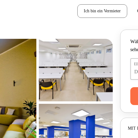
Ich bin ein Vermieter
Wäh
seh
E
MIT 