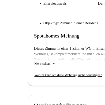
Energieausweis
Der 
Objekttyp: Zimmer in einer Residenz
Spotahomes Meinung
Dieses Zimmer in einer 1-Zimmer-WG in Ensanch
Wohnung ist komplett möbliert und mit allen wi
Zentralheizung, individuelle Klimaanlage, ein
keyboard_arrow_down
Mehr sehen
ausgestattete Küche. Alle Nebenkosten (Strom,
was ein sorgenfreies Wohnen garantiert. Rauche
Warum kann ich diese Wohnung nicht besichtigen?
Ensanche-Zabalgunea ist ein lebendiges Viertel
Sehenswürdigkeiten. Zu den Sehenswürdigkeite
Udaco Supermercados-Supermerkatuak), Restaura
los Fueros. All diese Orte sind fußläufig erreic
Pamplona niederlassen, äußerst attraktiv mach