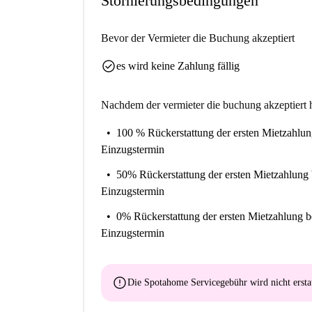
Stornierungsbedingungen
Viertel mit allem, was Ihnen zur Verfügung steht
Bevor der Vermieter die Buchung akzeptiert
check_circle
es wird keine Zahlung fällig
Nachdem der vermieter die buchung akzeptiert h
100 % Rückerstattung der ersten Mietzahlu
Einzugstermin
50% Rückerstattung der ersten Mietzahlung
Einzugstermin
0% Rückerstattung der ersten Mietzahlung
b
Einzugstermin
error
Die Spotahome Servicegebühr wird
nicht ersta