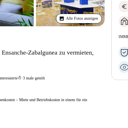
euro
Alle Fotos anzeigen
IMM
 Ensanche-Zabalgunea zu vermieten,
ios_share
nteressierte
3
male geteilt
enkosten – Miete und Betriebskosten in einem für ein