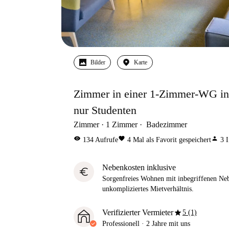
Bilder
Karte
Zimmer in einer 1-Zimmer-WG in
nur Studenten
Zimmer
1
Zimmer
Badezimmer
visibility
favorite
person
134
Aufrufe
4
Mal als Favorit gespeichert
3
I
Nebenkosten inklusive
euro
Sorgenfreies Wohnen mit inbegriffenen Neb
unkompliziertes Mietverhältnis.
star
Verifizierter Vermieter
5 (1)
Professionell
·
2 Jahre
mit uns