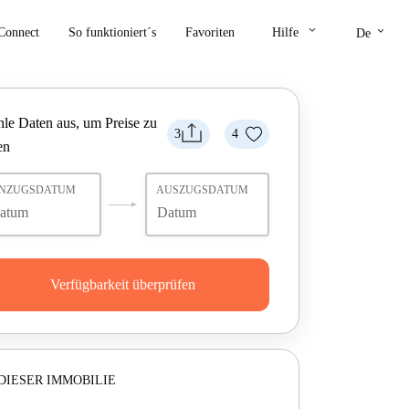
keyboard_arrow_down
keyboard_arrow_down
Connect
So funktioniert´s
Favoriten
Hilfe
De
le Daten aus, um Preise zu
3
4
en
INZUGSDATUM
AUSZUGSDATUM
Verfügbarkeit überprüfen
DIESER IMMOBILIE