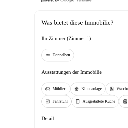
Was bietet diese Immobilie?
Ihr Zimmer (Zimmer 1)
airline_seat_flat
Doppelbett
Ausstattungen der Immobilie
chair
ac_unit
local_laundry_service
Möbliert
Klimaanlage
Waschm
elevator
kitchen
water_heater
Fahrstuhl
Ausgestattete Küche
Detail