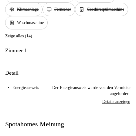
ac_unit
tv
dishwasher_gen
Klimaanlage
Fernseher
Geschirrspülmaschine
local_laundry_service
Waschmaschine
Zeige alles (14)
Zimmer 1
Detail
Energieausweis
Der Energieausweis wurde von den Vermieter
angefordert.
Details anzeigen
Spotahomes Meinung