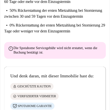
60 Tage oder mehr vor dem Einzugstermin
Komfort.
Das Badezimmer ist mit allem Nötigen ausgestattet. Frische Handtücher
50% Rückerstattung der ersten Mietzahlung
bei Stornierung
und kostenlose Toilettenartikel stehen Ihnen ebenfalls zur Verfügung.
zwischen 30 und 59 Tagen vor dem Einzugstermin
Das Apartment wird zu Ihrer Sicherheit stets professionell gereinigt und
0% Rückerstattung der ersten Mietzahlung
bei Stornierung 29
regelmäßig desinfiziert.
Tage oder weniger vor dem Einzugstermin
Hinweis: Das Apartment befindet sich im 4. Stock und verfügt über
keinen Aufzug.
error
Die Spotahome Servicegebühr wird
nicht erstattet
, wenn die
Weitere Hinweise: Sie können jederzeit einchecken, solange Sie unsere
Buchung bestätigt ist.
Standard-Check-in-Zeit (15:00 Uhr) einhalten. Bitte beachten Sie, dass
die obligatorische Vertragsunterzeichnung vor Ihrem Check-in
erforderlich ist. Für die Anmietung dieses Apartments ist die
Unterzeichnung eines Mietvertrags erforderlich, der eine rechtliche
Und denk daran, mit dieser Immobilie hast du:
Verpflichtung darstellt und parallel zur Reservierung erfolgen muss. Auf
dem Grundstück herrscht absolutes Rauchverbot. Sollte unser Team
lock
GESCHÜTZTE KAUTION
Hinweise auf einen Verstoß gegen diese Regel finden (z. B.
check_circle
VERIFIZIERTER VERMIETER
Rauchgeruch, Asche, Zigarettenstummel usw.), behalten wir uns das
Recht vor, eine Rauchergebühr von mindestens 300 € zu erheben.
SPOTAHOME GARANTIE