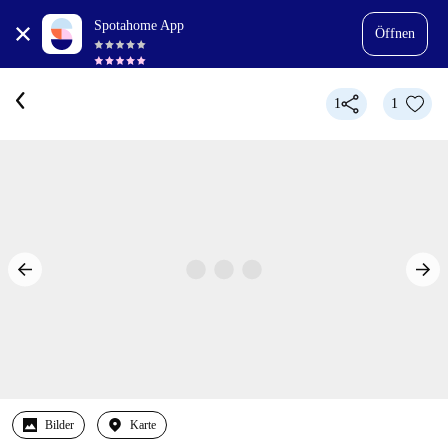
Spotahome App
Öffnen
1
1
Bilder
Karte