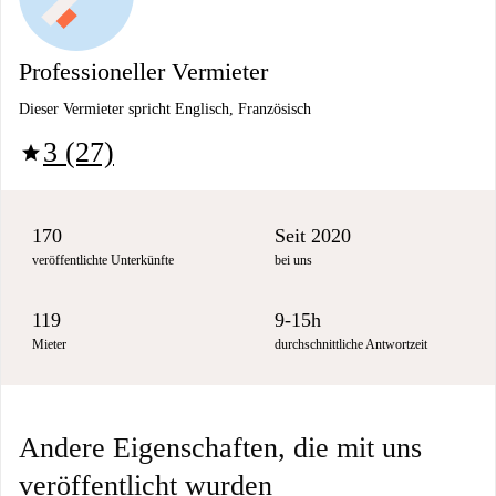
Professioneller Vermieter
Dieser Vermieter spricht Englisch, Französisch
3 (27)
star
170
Seit 2020
veröffentlichte Unterkünfte
bei uns
119
9-15h
Mieter
durchschnittliche Antwortzeit
Andere Eigenschaften, die mit uns
veröffentlicht wurden