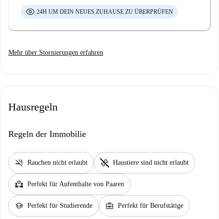
Bitte beachten Sie, dass wir während Ihres Aufenthalts auch einen
24H UM DEIN NEUES ZUHAUSE ZU ÜBERPRÜFEN
kostenpflichtigen Reinigungsservice anbieten: Komplettpaket (Reinigung
+ Wäsche) Nur Reinigung Nur Wäsche Wenn Sie diesen Service nutzen
möchten, wenden Sie sich bitte direkt an unser Team.
Mehr über Stornierungen erfahren
Für Ihren Aufenthalt ist eine Kaution zu hinterlegen. Der volle Betrag
wird Ihrer Kreditkarte zurückerstattet, sofern keine Schäden festgestellt
werden.
Hausregeln
Regeln der Immobilie
smoke_free
pet_supplies
Rauchen nicht erlaubt
Haustiere sind nicht erlaubt
partner_heart
Perfekt für Aufenthalte von Paaren
school
business_center
Perfekt für Studierende
Perfekt für Berufstätige