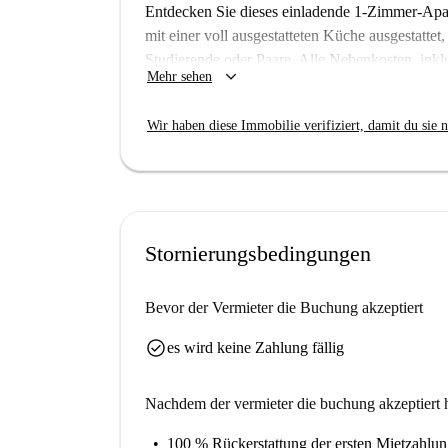
Entdecken Sie dieses einladende 1-Zimmer-Apart
mit einer voll ausgestatteten Küche ausgestattet,
Studierende oder Paare. Alle Nebenkosten, ink
keyboard_arrow_down
Mehr sehen
enthalten. Spotahome hat diese Unterkunft auf Qu
Ternes-Maillot ist ein lebendiges Viertel in Pa
Wir haben diese Immobilie verifiziert, damit du sie n
den bekannten Attraktionen in der Umgebung zä
l'Arc de Triomphe. Erleben Sie den Charme dies
und dem authentischen Flair. Reservieren Sie n
Stornierungsbedingungen
Bevor der Vermieter die Buchung akzeptiert
check_circle
es wird keine Zahlung fällig
Nachdem der vermieter die buchung akzeptiert h
100 % Rückerstattung der ersten Mietzahlu