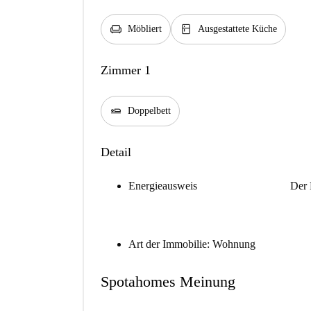
chair
kitchen
Möbliert
Ausgestattete Küche
Zimmer 1
airline_seat_flat
Doppelbett
Detail
Energieausweis
Der 
Art der Immobilie: Wohnung
Spotahomes Meinung