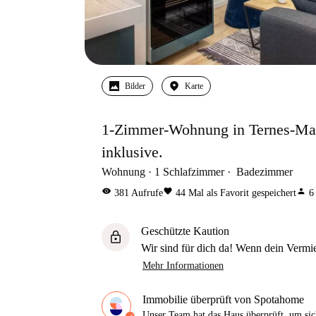
Bilder
Karte
1-Zimmer-Wohnung in Ternes-Mail
inklusive.
Wohnung
1
Schlafzimmer
Badezimmer
visibility
favorite
person
381
Aufrufe
44
Mal als Favorit gespeichert
6
Geschützte Kaution
lock
Wir sind für dich da! Wenn dein Vermiet
Mehr Informationen
Immobilie überprüft von Spotahome
Unser Team hat das Haus überprüft, um sic