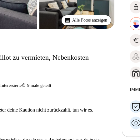
lock
Alle Fotos anzeigen
euro
lot zu vermieten, Nebenkosten
ios_share
Interessierte
9
male geteilt
IMM
er deine Kaution nicht zurückzahlt, tun wir es.
herzustellen, dass du genau das bekommst, was du in der