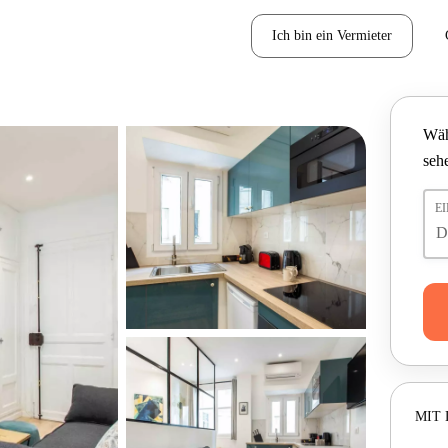
Ich bin ein Vermieter
Wäh
seh
E
MIT 