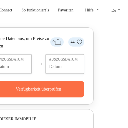
keyboard_arrow_down
keyboard_arrow_down
Connect
So funktioniert´s
Favoriten
Hilfe
De
le Daten aus, um Preise zu
9
44
en
INZUGSDATUM
AUSZUGSDATUM
Verfügbarkeit überprüfen
DIESER IMMOBILIE