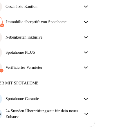
Geschützte Kaution
Wir sind für dich da! Wenn dein Vermieter deine
Kaution nicht zurückzahlt, tun wir es.
Immobilie überprüft von Spotahome
Mehr Informationen
Unser Team hat das Haus überprüft, um
sicherzustellen, dass du genau das bekommst, was du
Nebenkosten inklusive
in der Anzeige siehst.
Sorgenfreies Wohnen mit inbegriffenen Nebenkosten
Mehr über die Verifizierung
– Miete und Betriebskosten in einem für ein
Spotahome PLUS
unkompliziertes Mietverhältnis.
Bietet den sichersten Aufenthalt für unsere Mieter,
indem Zugang zu höchsten Sicherheitsstandards und
Verifizierter Vermieter
zusätzlicher Unterstützung während der Mietdauer
Professionell
·
6 Jahre
mit uns
gewährt wird.
Mehr anzeigen
Mehr über diesen Vermieter
ER MIT SPOTAHOME
Mehr über die Verifizierung
Spotahome Garantie
Falls der Vermieter deine Buchung kurzfristig
24 Stunden Überprüfungszeit für dein neues
storniert, werden wir dir entweder A) ein Hotel
Zuhause
bezahlen und dir helfen eine neue Wohnung zu
Bei Abweichungen vom Inserat, melde dich sofort
finden oder B) den gezahlten Betrag vollständig
innerhalb von 24 Stunden, damit wir das Problem