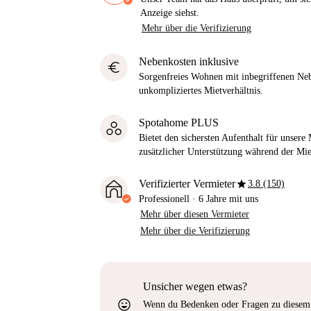
Anzeige siehst.
Mehr über die Verifizierung
Nebenkosten inklusive
euro
Sorgenfreies Wohnen mit inbegriffenen Neb
unkompliziertes Mietverhältnis.
Spotahome PLUS
Bietet den sichersten Aufenthalt für unser
zusätzlicher Unterstützung während der Mi
star
Verifizierter Vermieter
3.8 (150)
Professionell
·
6 Jahre
mit uns
Mehr über diesen Vermieter
Mehr über die Verifizierung
Unsicher wegen etwas?
sentiment_very_satisfied
Wenn du Bedenken oder Fragen zu diesem 