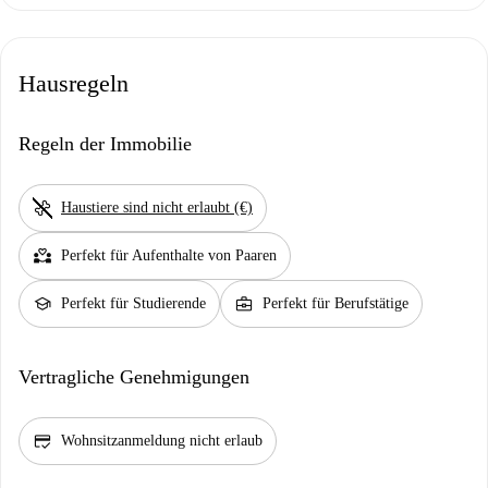
Hausregeln
Regeln der Immobilie
pet_supplies
Haustiere sind nicht erlaubt (€)
partner_heart
Perfekt für Aufenthalte von Paaren
school
business_center
Perfekt für Studierende
Perfekt für Berufstätige
Vertragliche Genehmigungen
credit_score
Wohnsitzanmeldung nicht erlaub