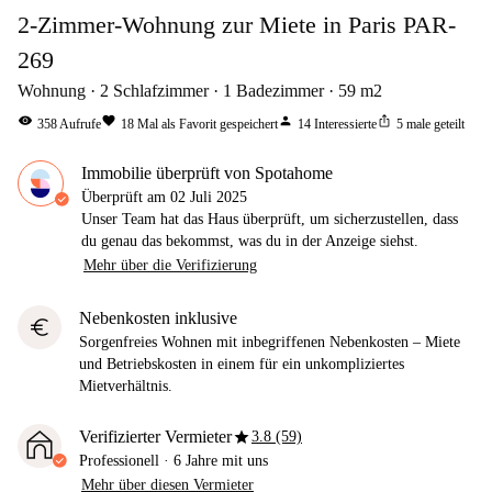
2-Zimmer-Wohnung zur Miete in Paris PAR-
269
Wohnung
2
Schlafzimmer
1
Badezimmer
59
m2
visibility
favorite
person
ios_share
358
Aufrufe
18
Mal als Favorit gespeichert
14
Interessierte
5
male geteilt
Immobilie überprüft von Spotahome
Überprüft am
02 Juli 2025
Unser Team hat das Haus überprüft, um sicherzustellen, dass
du genau das bekommst, was du in der Anzeige siehst.
Mehr über die Verifizierung
Nebenkosten inklusive
euro
Sorgenfreies Wohnen mit inbegriffenen Nebenkosten – Miete
und Betriebskosten in einem für ein unkompliziertes
Mietverhältnis.
star
Verifizierter Vermieter
3.8 (59)
Professionell
·
6 Jahre
mit uns
Mehr über diesen Vermieter