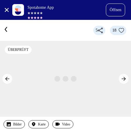
Spotahome App
Öffnen
5
18
ÜBERPRÜFT
Bilder
Karte
Video