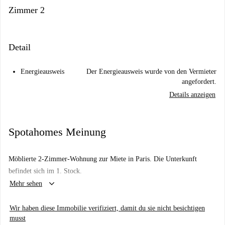
Zimmer 2
Detail
Energieausweis
Der Energieausweis wurde von den Vermieter
angefordert.
Details anzeigen
Spotahomes Meinung
Möblierte 2-Zimmer-Wohnung zur Miete in Paris. Die Unterkunft
befindet sich im 1. Stock.
keyboard_arrow_down
Mehr sehen
Wir haben diese Immobilie verifiziert, damit du sie nicht besichtigen
musst