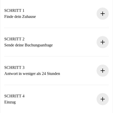
SCHRITT 1
Finde dein Zuhause
100% Online-Buchungsprozess.
Verifizierte Wohnungen und Vermieter.
Du erhältst alle notwendigen Informationen im Voraus.
SCHRITT 2
Sende deine Buchungsanfrage
Sende grundlegende Informationen zu deinem Profil und
deiner Zahlungsmethode.
Denk daran, dass wir dich erst belasten, wenn der
SCHRITT 3
Vermieter zustimmt.
Antwort in weniger als 24 Stunden
Der Vermieter hat bis zu 24 Stunden Zeit zu bestätigen.
Sobald die Buchung akzeptiert ist, belasten wir dich und
stellen den Kontakt her.
SCHRITT 4
Wenn der Vermieter ablehnen muss, entstehen keine
Einzug
Kosten und wir schlagen Alternativen vor.
Kläre mit dem Vermieter die Ankunftsdetails,