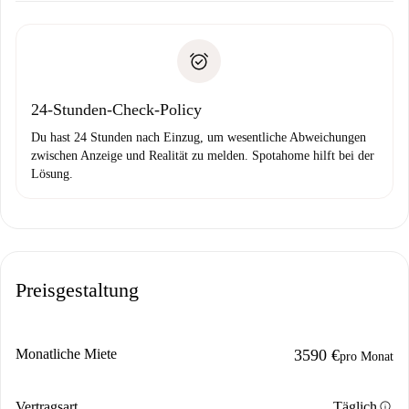
Benötigte Dokumente bei „
Spotahome plus
“-Objekten.
Schlüsselübergabe usw.
Personalausweis oder Reisepass
Spotahome überweist die erste Zahlung nur, wenn du keine
Zahlungsfähigkeitsnachweis
Probleme meldest.
Bankeinzug
24-Stunden-Check-Policy
Du hast 24 Stunden nach Einzug, um wesentliche Abweichungen
zwischen Anzeige und Realität zu melden. Spotahome hilft bei der
Lösung.
Preisgestaltung
Monatliche Miete
3590 €
pro Monat
info
Vertragsart
Täglich