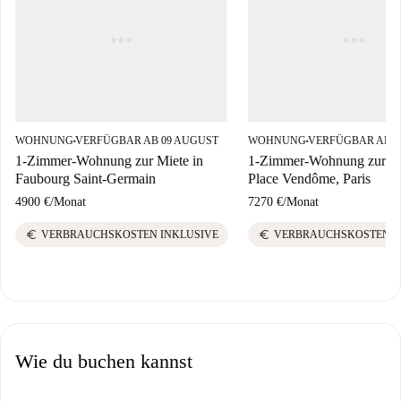
WOHNUNG
VERFÜGBAR AB 09 AUGUST
WOHNUNG
VERFÜGBAR AB 0
■
■
1-Zimmer-Wohnung zur Miete in
1-Zimmer-Wohnung zur M
Faubourg Saint-Germain
Place Vendôme, Paris
4900 €
/
Monat
7270 €
/
Monat
euro
euro
VERBRAUCHSKOSTEN INKLUSIVE
VERBRAUCHSKOSTEN I
Wie du buchen kannst