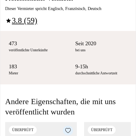
Dieser Vermieter spricht Englisch, Französisch, Deutsch
3.8 (59)
star
473
Seit 2020
veröffentlichte Unterkünfte
bei uns
183
9-15h
Mieter
durchschnittliche Antwortzeit
Andere Eigenschaften, die mit uns
veröffentlicht wurden
ÜBERPRÜFT
ÜBERPRÜFT