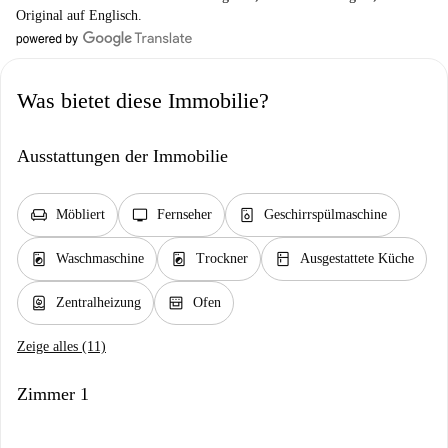
Original auf Englisch.
Was bietet diese Immobilie?
Ausstattungen der Immobilie
chair
tv
dishwasher_gen
Möbliert
Fernseher
Geschirrspülmaschine
local_laundry_service
local_laundry_service
kitchen
Waschmaschine
Trockner
Ausgestattete Küche
water_heater
oven_gen
Zentralheizung
Ofen
Zeige alles (11)
Zimmer 1