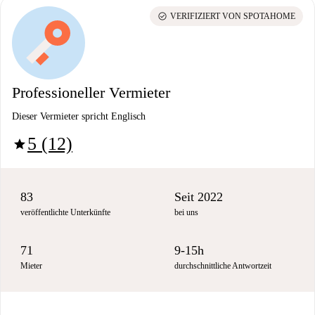
check_circle
VERIFIZIERT VON SPOTAHOME
Professioneller Vermieter
Dieser Vermieter spricht Englisch
5 (12)
star
83
Seit 2022
veröffentlichte Unterkünfte
bei uns
71
9-15h
Mieter
durchschnittliche Antwortzeit