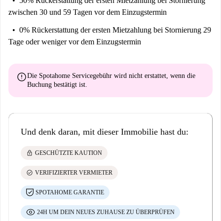
50% Rückerstattung der ersten Mietzahlung
bei Stornierung
zwischen 30 und 59 Tagen vor dem Einzugstermin
0% Rückerstattung der ersten Mietzahlung
bei Stornierung 29
Tage oder weniger vor dem Einzugstermin
error
Die Spotahome Servicegebühr wird
nicht erstattet
, wenn die
Buchung bestätigt ist.
Und denk daran, mit dieser Immobilie hast du:
lock
GESCHÜTZTE KAUTION
check_circle
VERIFIZIERTER VERMIETER
SPOTAHOME GARANTIE
24H UM DEIN NEUES ZUHAUSE ZU ÜBERPRÜFEN