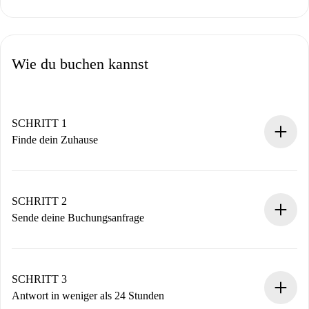
Wie du buchen kannst
SCHRITT 1
Finde dein Zuhause
100% Online-Buchungsprozess.
Verifizierte Wohnungen und Vermieter.
Du erhältst alle notwendigen Informationen im Voraus.
SCHRITT 2
Sende deine Buchungsanfrage
Sende grundlegende Informationen zu deinem Profil und
deiner Zahlungsmethode.
Denk daran, dass wir dich erst belasten, wenn der
SCHRITT 3
Vermieter zustimmt.
Antwort in weniger als 24 Stunden