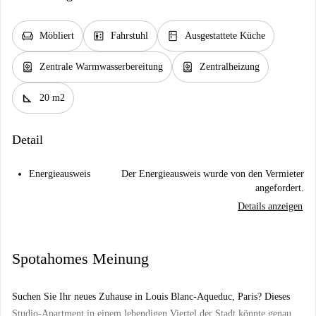
chair
elevator
kitchen
Möbliert
Fahrstuhl
Ausgestattete Küche
water_heater
water_heater
Zentrale Warmwasserbereitung
Zentralheizung
square_foot
20 m2
Detail
Energieausweis
Der Energieausweis wurde von den Vermieter
angefordert.
Details anzeigen
Spotahomes Meinung
Suchen Sie Ihr neues Zuhause in Louis Blanc-Aqueduc, Paris? Dieses
Studio-Apartment in einem lebendigen Viertel der Stadt könnte genau