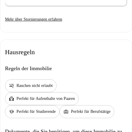
Mehr über Stornierungen erfahren
Hausregeln
Regeln der Immobilie
smoke_free
Rauchen nicht erlaubt
partner_heart
Perfekt für Aufenthalte von Paaren
school
business_center
Perfekt für Studierende
Perfekt für Berufstätige
Dokumente, die Sie benötigen, um diese Immobilie zu