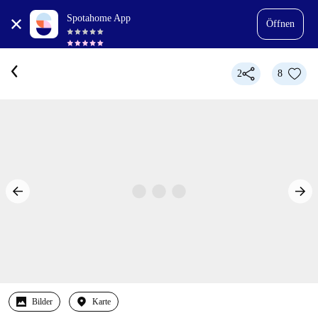
Spotahome App
Öffnen
2
8
Bilder
Karte