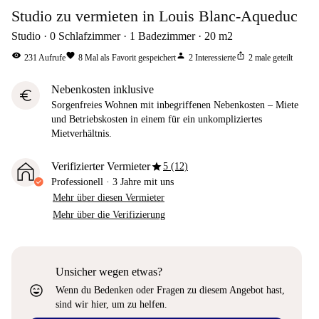
Studio zu vermieten in Louis Blanc-Aqueduc
Studio
0
Schlafzimmer
1
Badezimmer
20
m2
visibility
favorite
person
ios_share
231
Aufrufe
8
Mal als Favorit gespeichert
2
Interessierte
2
male geteilt
Nebenkosten inklusive
euro
Sorgenfreies Wohnen mit inbegriffenen Nebenkosten – Miete
und Betriebskosten in einem für ein unkompliziertes
Mietverhältnis.
star
Verifizierter Vermieter
5 (12)
Professionell
·
3 Jahre
mit uns
Mehr über diesen Vermieter
Mehr über die Verifizierung
Unsicher wegen etwas?
sentiment_very_satisfied
Wenn du Bedenken oder Fragen zu diesem Angebot hast,
sind wir hier, um zu helfen.