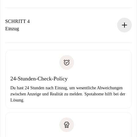
Der Vermieter hat bis zu 24 Stunden Zeit zu bestätigen.
Sobald die Buchung akzeptiert ist, belasten wir dich und
stellen den Kontakt her.
SCHRITT 4
Wenn der Vermieter ablehnen muss, entstehen keine
Einzug
Kosten und wir schlagen Alternativen vor.
Kläre mit dem Vermieter die Ankunftsdetails,
Benötigte Dokumente bei „
Spotahome plus
“-Objekten.
Schlüsselübergabe usw.
Personalausweis oder Reisepass
Spotahome überweist die erste Zahlung nur, wenn du keine
Zahlungsfähigkeitsnachweis
Probleme meldest.
Bankeinzug
24-Stunden-Check-Policy
Du hast 24 Stunden nach Einzug, um wesentliche Abweichungen
zwischen Anzeige und Realität zu melden. Spotahome hilft bei der
Lösung.