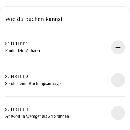
Wie du buchen kannst
SCHRITT 1
Finde dein Zuhause
100% Online-Buchungsprozess.
Verifizierte Wohnungen und Vermieter.
Du erhältst alle notwendigen Informationen im Voraus.
SCHRITT 2
Sende deine Buchungsanfrage
Sende grundlegende Informationen zu deinem Profil und
deiner Zahlungsmethode.
Denk daran, dass wir dich erst belasten, wenn der
SCHRITT 3
Vermieter zustimmt.
Antwort in weniger als 24 Stunden
Der Vermieter hat bis zu 24 Stunden Zeit zu bestätigen.