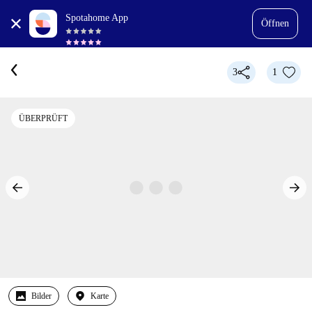
Spotahome App
Öffnen
3
1
ÜBERPRÜFT
Bilder
Karte