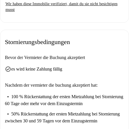
Wir haben diese Immobilie verifiziert, damit du sie nicht besichtigen
Studenten, Berufstätige, Familien, Paare und Erasmus-Teilnehmer.
musst
Spotahome hat die Immobilie für Ihr Vertrauen geprüft.
Le Fort ist ein charmantes Viertel in Vitry-sur-Seine, nahe Paris, und
bietet komfortables Wohnen mit nahegelegenen Annehmlichkeiten und
Attraktionen. Der Carrefour-Markt Vitry-sur-Seine ist nur einen kurzen
Stornierungsbedingungen
Spaziergang entfernt. Verschiedene Restaurants wie Chennai Samaiyall,
Amarante und Horn's stehen zur Verfügung. Auch Sehenswürdigkeiten
wie Ventana und Fresque Galactic sind von der Wohnung aus bequem zu
Bevor der Vermieter die Buchung akzeptiert
erreichen.
check_circle
es wird keine Zahlung fällig
Nachdem der vermieter die buchung akzeptiert hat:
100 % Rückerstattung der ersten Mietzahlung
bei Stornierung
60 Tage oder mehr vor dem Einzugstermin
50% Rückerstattung der ersten Mietzahlung
bei Stornierung
zwischen 30 und 59 Tagen vor dem Einzugstermin