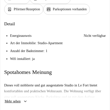
person_book
garage
Pförtner/Rezeption
Parkoptionen vorhanden
Detail
Energieausweis
Nicht verfügbar
Art der Immobilie: Studio-Apartment
Anzahl der Badezimmer: 1
Wifi installiert: ja
Spotahomes Meinung
Dieses voll möblierte und gut ausgestattete Studio in Le Fort bietet
komfortablen und praktischen Wohnraum. Die Wohnung verfügt über
eine voll ausgestattete Küche, Parkplätze und ist mit dem Aufzug
keyboard_arrow_down
Mehr sehen
erreichbar. Heizung, Wasser, Strom, Gas und WLAN sind inklusive.
Diese Immobilie eignet sich für eine breite Palette von Mietern, darunter