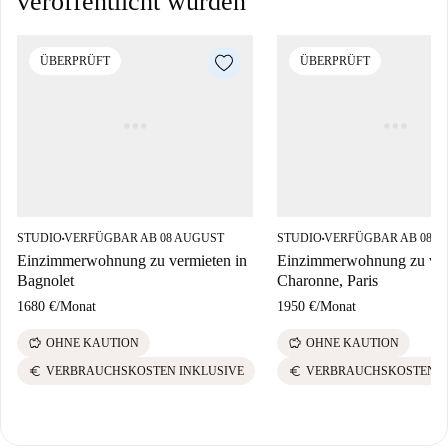
veröffentlicht wurden
ÜBERPRÜFT
ÜBERPRÜFT
STUDIO
VERFÜGBAR AB 08 AUGUST
STUDIO
VERFÜGBAR AB 08 A
■
■
Einzimmerwohnung zu vermieten in
Einzimmerwohnung zu ver
Bagnolet
Charonne, Paris
1680 €
/
Monat
1950 €
/
Monat
savings
savings
OHNE KAUTION
OHNE KAUTION
euro
euro
VERBRAUCHSKOSTEN INKLUSIVE
VERBRAUCHSKOSTEN I