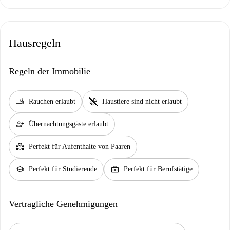
Hausregeln
Regeln der Immobilie
smoking_rooms
pet_supplies
Rauchen erlaubt
Haustiere sind nicht erlaubt
person_add
Übernachtungsgäste erlaubt
partner_heart
Perfekt für Aufenthalte von Paaren
school
business_center
Perfekt für Studierende
Perfekt für Berufstätige
Vertragliche Genehmigungen