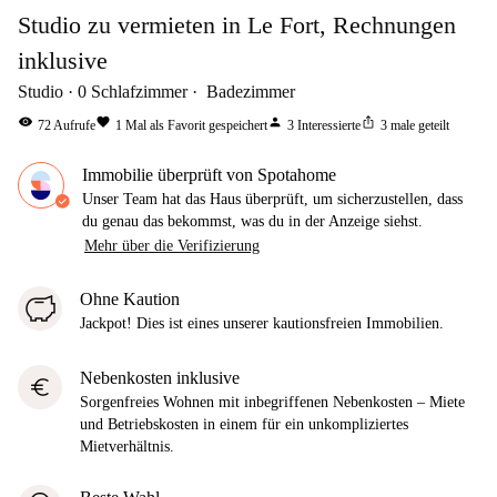
Studio zu vermieten in Le Fort, Rechnungen
inklusive
Studio
0
Schlafzimmer
Badezimmer
visibility
favorite
person
ios_share
72
Aufrufe
1
Mal als Favorit gespeichert
3
Interessierte
3
male geteilt
Immobilie überprüft von Spotahome
Unser Team hat das Haus überprüft, um sicherzustellen, dass
du genau das bekommst, was du in der Anzeige siehst.
Mehr über die Verifizierung
Ohne Kaution
Jackpot! Dies ist eines unserer kautionsfreien Immobilien.
Nebenkosten inklusive
euro
Sorgenfreies Wohnen mit inbegriffenen Nebenkosten – Miete
und Betriebskosten in einem für ein unkompliziertes
Mietverhältnis.