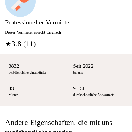
Professioneller Vermieter
Dieser Vermieter spricht Englisch
3.8 (11)
star
3832
Seit 2022
veröffentlichte Unterkünfte
bei uns
43
9-15h
Mieter
durchschnittliche Antwortzeit
Andere Eigenschaften, die mit uns