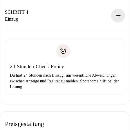
Sobald die Buchung akzeptiert ist, belasten wir dich und
stellen den Kontakt her.
SCHRITT 4
Wenn der Vermieter ablehnen muss, entstehen keine
Einzug
Kosten und wir schlagen Alternativen vor.
Kläre mit dem Vermieter die Ankunftsdetails,
Benötigte Dokumente bei „
Spotahome plus
“-Objekten.
Schlüsselübergabe usw.
Personalausweis oder Reisepass
Spotahome überweist die erste Zahlung nur, wenn du keine
Zahlungsfähigkeitsnachweis
Probleme meldest.
Bankeinzug
24-Stunden-Check-Policy
Du hast 24 Stunden nach Einzug, um wesentliche Abweichungen
zwischen Anzeige und Realität zu melden. Spotahome hilft bei der
Lösung.
Preisgestaltung