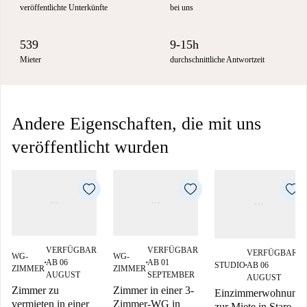
veröffentlichte Unterkünfte
bei uns
539
9-15h
Mieter
durchschnittliche Antwortzeit
Andere Eigenschaften, die mit uns
veröffentlicht wurden
VERFÜGBAR
VERFÜGBAR
VERFÜGBAR
WG-
WG-
AB 06
AB 01
STUDIO
AB 06
■
■
■
ZIMMER
ZIMMER
AUGUST
SEPTEMBER
AUGUST
Zimmer zu
Zimmer in einer 3-
Einzimmerwohnung
vermieten in einer
Zimmer-WG in
zur Miete in Stare