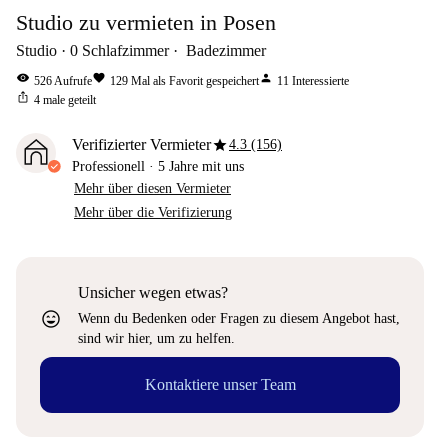
Studio zu vermieten in Posen
Studio
0
Schlafzimmer
Badezimmer
visibility
favorite
person
526
Aufrufe
129
Mal als Favorit gespeichert
11
Interessierte
ios_share
4
male geteilt
star
Verifizierter Vermieter
4.3 (156)
Professionell
·
5 Jahre
mit uns
Mehr über diesen Vermieter
Mehr über die Verifizierung
Unsicher wegen etwas?
sentiment_very_satisfied
Wenn du Bedenken oder Fragen zu diesem Angebot hast,
sind wir hier, um zu helfen.
Kontaktiere unser Team