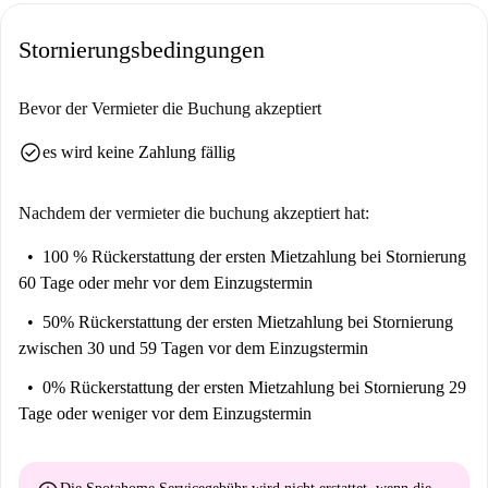
Erkundungsmöglichkeiten ein. Tauchen Sie ein in die kulturelle Vielfalt
Stornierungsbedingungen
Posens und wählen Sie dieses zentral gelegene Studio.
Bevor der Vermieter die Buchung akzeptiert
check_circle
es wird keine Zahlung fällig
Nachdem der vermieter die buchung akzeptiert hat:
100 % Rückerstattung der ersten Mietzahlung
bei Stornierung
60 Tage oder mehr vor dem Einzugstermin
50% Rückerstattung der ersten Mietzahlung
bei Stornierung
zwischen 30 und 59 Tagen vor dem Einzugstermin
0% Rückerstattung der ersten Mietzahlung
bei Stornierung 29
Tage oder weniger vor dem Einzugstermin