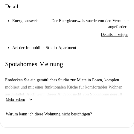
Detail
Energieausweis
Der Energieausweis wurde von den Vermieter
angefordert.
Details anzeigen
Art der Immobilie: Studio-Apartment
Spotahomes Meinung
Entdecken Sie ein gemütliches Studio zur Miete in Posen, komplett
möbliert und mit einer funktionalen Küche für komfortables Wohnen
ausgestattet. Auch wenn dieses Angebot nicht von Spotahome geprüft
keyboard_arrow_down
Mehr sehen
wurde, können Sie sich darauf verlassen, dass alle Vermieter einem
gründlichen Auswahlverfahren unterzogen werden.
Warum kann ich diese Wohnung nicht besichtigen?
Das Studio liegt in Posen und bietet die Nähe zu zahlreichen
Sehenswürdigkeiten. Die Schrön-Moschee und das Wandgemälde
Rajdowy sind nicht weit entfernt und laden zu vielfältigen