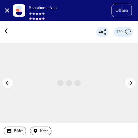
Spotahome App
Öffnen
4
129
Bilder
Karte