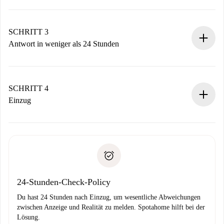
Sende grundlegende Informationen zu deinem Profil und
deiner Zahlungsmethode.
Denk daran, dass wir dich erst belasten, wenn der
SCHRITT 3
Vermieter zustimmt.
Antwort in weniger als 24 Stunden
Der Vermieter hat bis zu 24 Stunden Zeit zu bestätigen.
Sobald die Buchung akzeptiert ist, belasten wir dich und
stellen den Kontakt her.
SCHRITT 4
Wenn der Vermieter ablehnen muss, entstehen keine
Einzug
Kosten und wir schlagen Alternativen vor.
Kläre mit dem Vermieter die Ankunftsdetails,
Benötigte Dokumente bei „
Spotahome plus
“-Objekten.
Schlüsselübergabe usw.
Personalausweis oder Reisepass
Spotahome überweist die erste Zahlung nur, wenn du keine
Zahlungsfähigkeitsnachweis
Probleme meldest.
Bankeinzug
24-Stunden-Check-Policy
Du hast 24 Stunden nach Einzug, um wesentliche Abweichungen
zwischen Anzeige und Realität zu melden. Spotahome hilft bei der
Lösung.