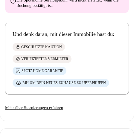
error
Die Spotahome Servicegebühr wird
nicht erstattet
, wenn die
Buchung bestätigt ist.
Und denk daran, mit dieser Immobilie hast du:
lock
GESCHÜTZTE KAUTION
check_circle
VERIFIZIERTER VERMIETER
SPOTAHOME GARANTIE
24H UM DEIN NEUES ZUHAUSE ZU ÜBERPRÜFEN
Mehr über Stornierungen erfahren