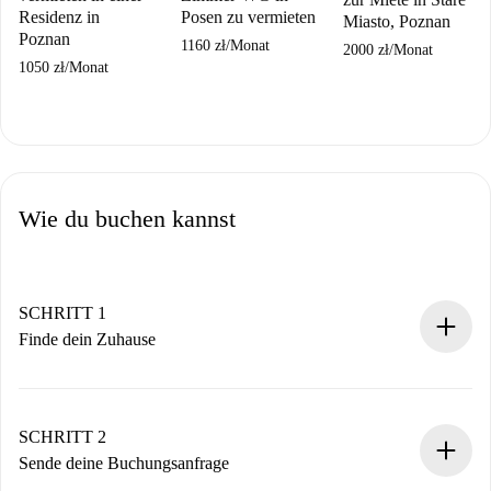
Residenz in
Posen zu vermieten
Miasto, Poznan
Poznan
1160 zł
/
Monat
2000 zł
/
Monat
1050 zł
/
Monat
Wie du buchen kannst
SCHRITT 1
Finde dein Zuhause
100% Online-Buchungsprozess.
Verifizierte Wohnungen und Vermieter.
Du erhältst alle notwendigen Informationen im Voraus.
SCHRITT 2
Sende deine Buchungsanfrage