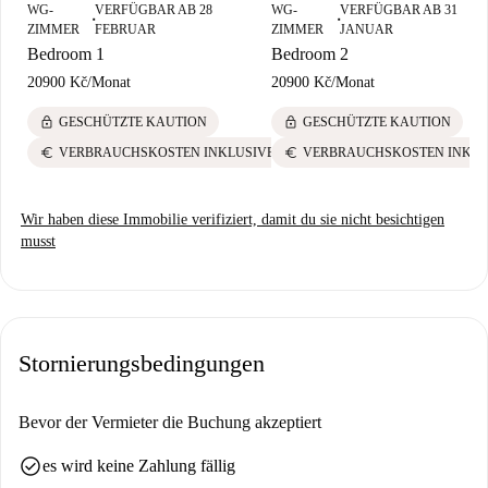
WG-
VERFÜGBAR AB 28
WG-
VERFÜGBAR AB 31
■
■
ZIMMER
FEBRUAR
ZIMMER
JANUAR
Bedroom 1
Bedroom 2
20900 Kč
/
Monat
20900 Kč
/
Monat
lock
lock
GESCHÜTZTE KAUTION
GESCHÜTZTE KAUTION
euro
euro
VERBRAUCHSKOSTEN INKLUSIVE
VERBRAUCHSKOSTEN INKLU
Wir haben diese Immobilie verifiziert, damit du sie nicht besichtigen
musst
Stornierungsbedingungen
Bevor der Vermieter die Buchung akzeptiert
check_circle
es wird keine Zahlung fällig