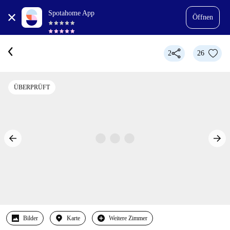
Spotahome App
Öffnen
2
26
ÜBERPRÜFT
Bilder
Karte
Weitere Zimmer