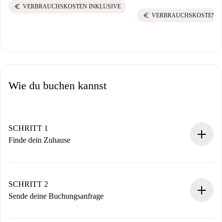
euro
VERBRAUCHSKOSTEN INKLUSIVE
euro
VERBRAUCHSKOSTEN I
Wie du buchen kannst
SCHRITT 1
Finde dein Zuhause
100% Online-Buchungsprozess.
Verifizierte Wohnungen und Vermieter.
Du erhältst alle notwendigen Informationen im Voraus.
SCHRITT 2
Sende deine Buchungsanfrage
Sende grundlegende Informationen zu deinem Profil und