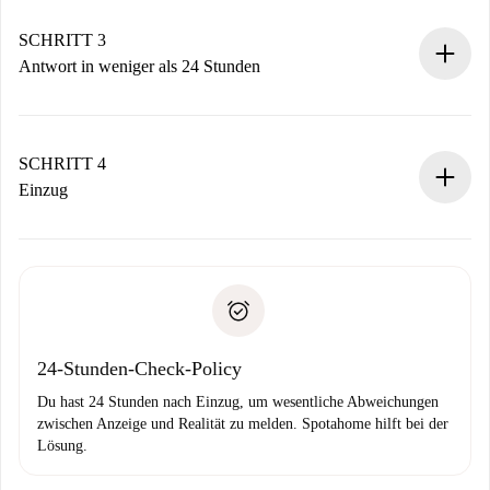
deiner Zahlungsmethode.
Denk daran, dass wir dich erst belasten, wenn der
SCHRITT 3
Vermieter zustimmt.
Antwort in weniger als 24 Stunden
Der Vermieter hat bis zu 24 Stunden Zeit zu bestätigen.
Sobald die Buchung akzeptiert ist, belasten wir dich und
stellen den Kontakt her.
SCHRITT 4
Wenn der Vermieter ablehnen muss, entstehen keine
Einzug
Kosten und wir schlagen Alternativen vor.
Kläre mit dem Vermieter die Ankunftsdetails,
Benötigte Dokumente bei „
Spotahome plus
“-Objekten.
Schlüsselübergabe usw.
Personalausweis oder Reisepass
Spotahome überweist die erste Zahlung nur, wenn du keine
Zahlungsfähigkeitsnachweis
Probleme meldest.
Bankeinzug
24-Stunden-Check-Policy
Du hast 24 Stunden nach Einzug, um wesentliche Abweichungen
zwischen Anzeige und Realität zu melden. Spotahome hilft bei der
Lösung.