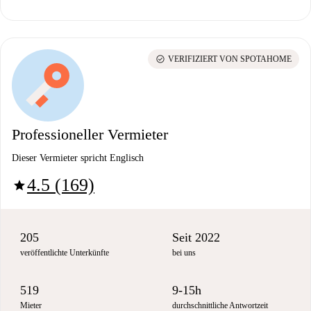
check_circle
VERIFIZIERT VON SPOTAHOME
Professioneller Vermieter
Dieser Vermieter spricht Englisch
4.5 (169)
star
205
Seit 2022
veröffentlichte Unterkünfte
bei uns
519
9-15h
Mieter
durchschnittliche Antwortzeit