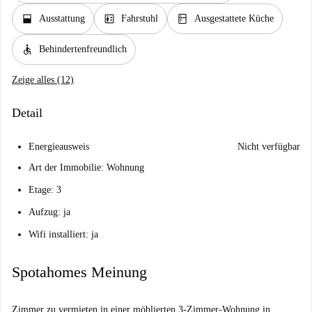
window_open
elevator
kitchen
Ausstattung
Fahrstuhl
Ausgestattete Küche
accessible
Behindertenfreundlich
Zeige alles (12)
Detail
Energieausweis
Nicht verfügbar
Art der Immobilie: Wohnung
Etage: 3
Aufzug: ja
Wifi installiert: ja
Spotahomes Meinung
Zimmer zu vermieten in einer möblierten 3-Zimmer-Wohnung in