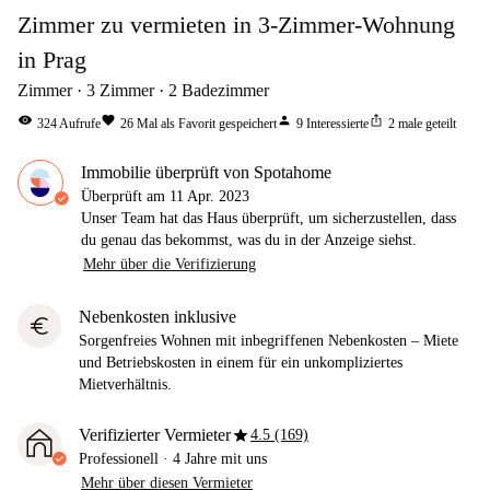
Zimmer zu vermieten in 3-Zimmer-Wohnung
in Prag
Zimmer
3
Zimmer
2
Badezimmer
visibility
favorite
person
ios_share
324
Aufrufe
26
Mal als Favorit gespeichert
9
Interessierte
2
male geteilt
Immobilie überprüft von Spotahome
Überprüft am
11 Apr. 2023
Unser Team hat das Haus überprüft, um sicherzustellen, dass
du genau das bekommst, was du in der Anzeige siehst.
Mehr über die Verifizierung
Nebenkosten inklusive
euro
Sorgenfreies Wohnen mit inbegriffenen Nebenkosten – Miete
und Betriebskosten in einem für ein unkompliziertes
Mietverhältnis.
star
Verifizierter Vermieter
4.5 (169)
Professionell
·
4 Jahre
mit uns
Mehr über diesen Vermieter