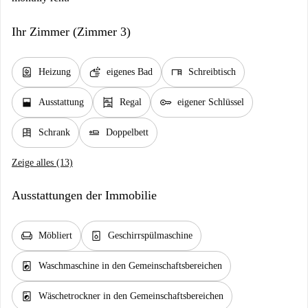
Ihr Zimmer (Zimmer 3)
water_heater
soap
desk
Heizung
eigenes Bad
Schreibtisch
window_open
shelves
key
Ausstattung
Regal
eigener Schlüssel
dresser
airline_seat_flat
Schrank
Doppelbett
Zeige alles (13)
Ausstattungen der Immobilie
chair
dishwasher_gen
Möbliert
Geschirrspülmaschine
local_laundry_service
Waschmaschine in den Gemeinschaftsbereichen
local_laundry_service
Wäschetrockner in den Gemeinschaftsbereichen