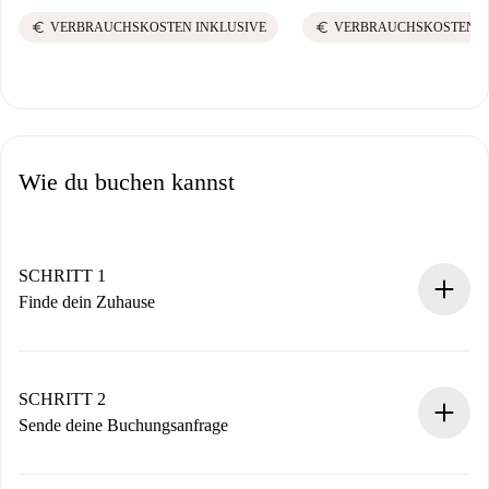
euro
euro
VERBRAUCHSKOSTEN INKLUSIVE
VERBRAUCHSKOSTEN I
Wie du buchen kannst
SCHRITT 1
Finde dein Zuhause
100% Online-Buchungsprozess.
Verifizierte Wohnungen und Vermieter.
Du erhältst alle notwendigen Informationen im Voraus.
SCHRITT 2
Sende deine Buchungsanfrage
Sende grundlegende Informationen zu deinem Profil und