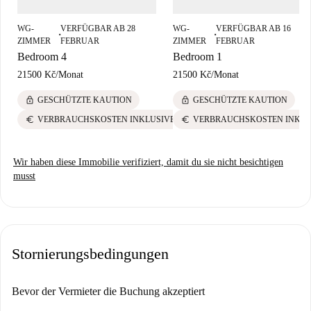
Sehenswürdigkeiten wie Sousoší Tři, Kostel Nanebevzetí Panny Marie A
Sv. Karla Velikého V Praze Na Karlově und The Ghost Of The
WG-
VERFÜGBAR AB 28
WG-
VERFÜGBAR AB 16
Zoomorph in der Nähe. Das Viertel bietet eine charmante Mischung aus
■
■
ZIMMER
FEBRUAR
ZIMMER
FEBRUAR
kulturellen Sehenswürdigkeiten und barrierefreien Annehmlichkeiten.
Bedroom 4
Bedroom 1
21500 Kč
/
Monat
21500 Kč
/
Monat
lock
lock
GESCHÜTZTE KAUTION
GESCHÜTZTE KAUTION
euro
euro
VERBRAUCHSKOSTEN INKLUSIVE
VERBRAUCHSKOSTEN INKLU
Wir haben diese Immobilie verifiziert, damit du sie nicht besichtigen
musst
Stornierungsbedingungen
Bevor der Vermieter die Buchung akzeptiert