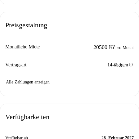
Preisgestaltung
Monatliche Miete
20500 Kč
pro Monat
info
Vertragsart
14-tägigen
Alle Zahlungen anzeigen
Verfügbarkeiten
Verfügbar ab
28. Februar 2027