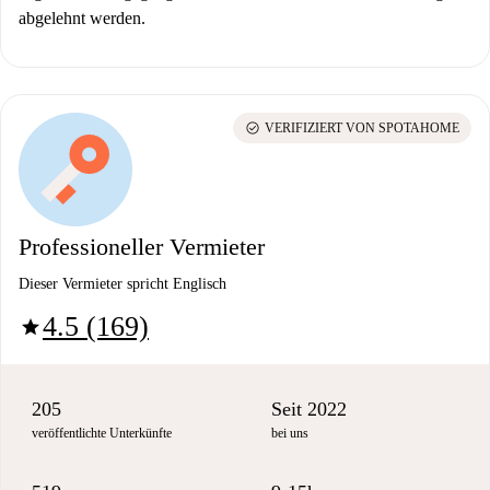
abgelehnt werden.
check_circle
VERIFIZIERT VON SPOTAHOME
Professioneller Vermieter
Dieser Vermieter spricht Englisch
4.5 (169)
star
205
Seit 2022
veröffentlichte Unterkünfte
bei uns