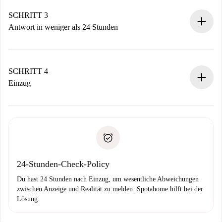
deiner Zahlungsmethode.
Denk daran, dass wir dich erst belasten, wenn der
SCHRITT 3
Vermieter zustimmt.
Antwort in weniger als 24 Stunden
Der Vermieter hat bis zu 24 Stunden Zeit zu bestätigen.
Sobald die Buchung akzeptiert ist, belasten wir dich und
stellen den Kontakt her.
SCHRITT 4
Wenn der Vermieter ablehnen muss, entstehen keine
Einzug
Kosten und wir schlagen Alternativen vor.
Kläre mit dem Vermieter die Ankunftsdetails,
Benötigte Dokumente bei „
Spotahome plus
“-Objekten.
Schlüsselübergabe usw.
Personalausweis oder Reisepass
Spotahome überweist die erste Zahlung nur, wenn du keine
Zahlungsfähigkeitsnachweis
Probleme meldest.
Bankeinzug
24-Stunden-Check-Policy
Du hast 24 Stunden nach Einzug, um wesentliche Abweichungen
zwischen Anzeige und Realität zu melden. Spotahome hilft bei der
Lösung.