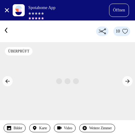
Spotahome App
Öffnen
3
10
ÜBERPRÜFT
Bilder
Karte
Video
Weitere Zimmer