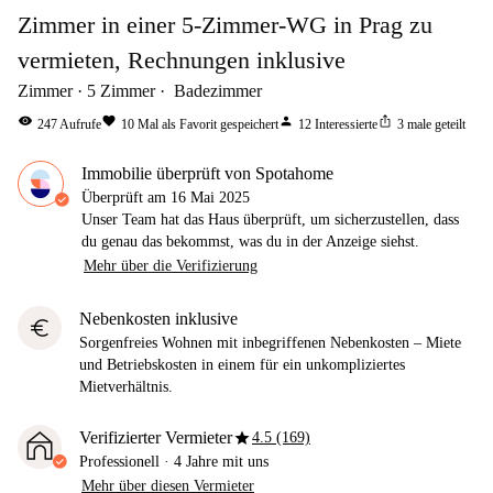
Zimmer in einer 5-Zimmer-WG in Prag zu
vermieten, Rechnungen inklusive
Zimmer
5
Zimmer
Badezimmer
visibility
favorite
person
ios_share
247
Aufrufe
10
Mal als Favorit gespeichert
12
Interessierte
3
male geteilt
Immobilie überprüft von Spotahome
Überprüft am
16 Mai 2025
Unser Team hat das Haus überprüft, um sicherzustellen, dass
du genau das bekommst, was du in der Anzeige siehst.
Mehr über die Verifizierung
Nebenkosten inklusive
euro
Sorgenfreies Wohnen mit inbegriffenen Nebenkosten – Miete
und Betriebskosten in einem für ein unkompliziertes
Mietverhältnis.
star
Verifizierter Vermieter
4.5 (169)
Professionell
·
4 Jahre
mit uns
Mehr über diesen Vermieter