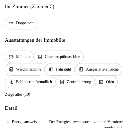
Ihr Zimmer (Zimmer 5)
airline_seat_flat
Doppelbett
Ausstattungen der Immobilie
chair
dishwasher_gen
Möbliert
Geschirrspülmaschine
local_laundry_service
elevator
kitchen
Waschmaschine
Fahrstuhl
Ausgestattete Küche
accessible
water_heater
oven_gen
Behindertenfreundlich
Zentralheizung
Ofen
Zeige alles (10)
Detail
Energieausweis
Der Energieausweis wurde von den Vermieter
angefordert.